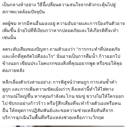
เป็นกลางห้าอย่าง วิธีนี้เปลี่ยนความสนใจจากตัวกระตุ้นไปสู่
สภาพแวดล้อมปัจจุบัน
ลดผู้ชม หากมีคนอื่นมองอยู่ ความอับอายและการป้องกันตัวอาจ
เพิ่มขึ้น ย้ายไปที่ที่เงียบกว่าหากปลอดภัยและให้เกียรติที่จะทำ
เช่นนั้น
ลดระดับเสียงของปัญหา ถามตัวเองว่า "การกระทำที่ปลอดภัย
และเล็กที่สุดถัดไปคืออะไร" นั่นอาจเป็นการดื่มน้ำ ก้าวออกไป
ข้างนอก เขียนประโยคแรกของสิ่งที่คุณอยากพูด หรือขอให้คุย
ต่อภายหลัง
หลีกเลี่ยงตัวเร่งสามอย่าง: การพิสูจน์ว่าตนถูก การเล่นซ้ำคำ
ดูถูก และการเพิ่มความขัดแย้งเก่าๆ สิ่งเหล่านี้ทำให้ไฟทาง
อารมณ์ใหญ่ขึ้น หากคุณกำลังตะโกน ข่มขู่ ขวางไม่ให้ใครออก
ไป ขับรถอย่างก้าวร้าว หรือรู้สึกเสี่ยงที่จะทำร้ายตัวเองหรือคน
อื่น ให้หยุดการปฏิสัมพันธ์และขอความช่วยเหลือทันทีจาก
บริการฉุกเฉินในพื้นที่หรือแหล่งช่วยเหลือภาวะวิกฤต