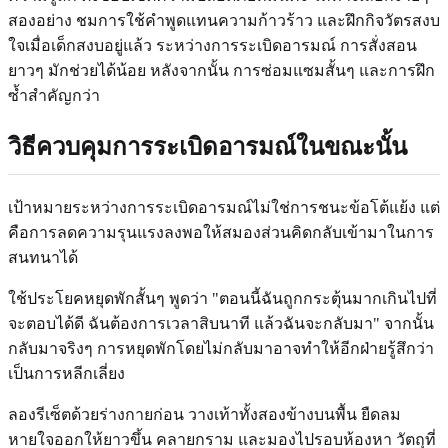
สองอย่าง ชมการใช้คำพูดแทนความก้าวร้าว และฝึกกิจวัตรสงบ
ใจเมื่อเด็กสงบอยู่แล้ว ระหว่างการระเบิดอารมณ์ การสั่งสอน
ยาวๆ มักช่วยได้น้อย หลังจากนั้น การซ่อมแซมสั้นๆ และการฝึก
ซ้ำสำคัญกว่า
วิธีควบคุมการระเบิดอารมณ์ในขณะนั้น
เป้าหมายระหว่างการระเบิดอารมณ์ไม่ใช่การชนะข้อโต้แย้ง แต่
คือการลดความรุนแรงลงพอให้สมองส่วนคิดกลับเข้ามาในการ
สนทนาได้
ใช้ประโยคหยุดพักสั้นๆ พูดว่า "ตอนนี้ฉันถูกกระตุ้นมากเกินไปที่
จะตอบได้ดี ฉันต้องการเวลาสิบนาที แล้วฉันจะกลับมา" จากนั้น
กลับมาจริงๆ การหยุดพักโดยไม่กลับมาอาจทำให้อีกฝ่ายรู้สึกว่า
เป็นการหลีกเลี่ยง
ลองรีเซ็ตด้วยร่างกายก่อน วางเท้าทั้งสองข้างบนพื้น ยืดลม
หายใจออกให้ยาวขึ้น คลายกราม และมองไปรอบห้องหา วัตถุที่