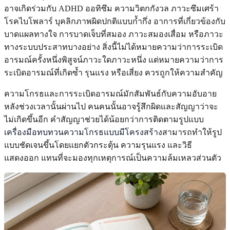
อาจเกิดร่วมกับ ADHD ออทิซึม ความวิตกกังวล ภาวะซึมเศร้า
โรคไบโพลาร์ บุคลิกภาพผิดปกติแบบก้ำกึ่ง อาการที่เกี่ยวข้องกับ
บาดแผลทางใจ การบาดเจ็บที่สมอง ภาวะสมองเสื่อม หรือภาวะ
ทางระบบประสาทบางอย่าง สิ่งนี้ไม่ได้หมายความว่าการระเบิด
อารมณ์ครั้งหนึ่งพิสูจน์ภาวะใดภาวะหนึ่ง แต่หมายความว่าการ
ระเบิดอารมณ์ที่เกิดซ้ำ รุนแรง หรือเสี่ยง ควรถูกให้ความสำคัญ
ความโกรธและการระเบิดอารมณ์มักสัมพันธ์กับความอับอาย
หลังช่วงเวลานั้นผ่านไป คนคนนั้นอาจรู้สึกผิดและสัญญาว่าจะ
ไม่เกิดขึ้นอีก คำสัญญาช่วยได้น้อยกว่าการติดตามรูปแบบ
เครื่องมือทบทวนความโกรธแบบมีโครงสร้าง
สามารถทำให้รูป
แบบชัดเจนขึ้นโดยแยกตัวกระตุ้น ความรุนแรง และวิธี
แสดงออก แทนที่จะมองทุกเหตุการณ์เป็นความล้มเหลวส่วนตัว