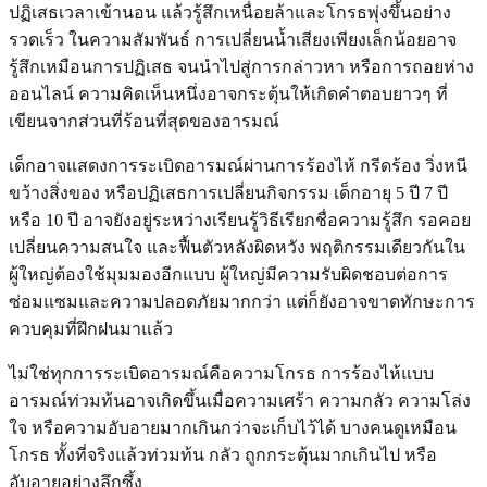
ปฏิเสธเวลาเข้านอน แล้วรู้สึกเหนื่อยล้าและโกรธพุ่งขึ้นอย่าง
รวดเร็ว ในความสัมพันธ์ การเปลี่ยนน้ำเสียงเพียงเล็กน้อยอาจ
รู้สึกเหมือนการปฏิเสธ จนนำไปสู่การกล่าวหา หรือการถอยห่าง
ออนไลน์ ความคิดเห็นหนึ่งอาจกระตุ้นให้เกิดคำตอบยาวๆ ที่
เขียนจากส่วนที่ร้อนที่สุดของอารมณ์
เด็กอาจแสดงการระเบิดอารมณ์ผ่านการร้องไห้ กรีดร้อง วิ่งหนี
ขว้างสิ่งของ หรือปฏิเสธการเปลี่ยนกิจกรรม เด็กอายุ 5 ปี 7 ปี
หรือ 10 ปี อาจยังอยู่ระหว่างเรียนรู้วิธีเรียกชื่อความรู้สึก รอคอย
เปลี่ยนความสนใจ และฟื้นตัวหลังผิดหวัง พฤติกรรมเดียวกันใน
ผู้ใหญ่ต้องใช้มุมมองอีกแบบ ผู้ใหญ่มีความรับผิดชอบต่อการ
ซ่อมแซมและความปลอดภัยมากกว่า แต่ก็ยังอาจขาดทักษะการ
ควบคุมที่ฝึกฝนมาแล้ว
ไม่ใช่ทุกการระเบิดอารมณ์คือความโกรธ การร้องไห้แบบ
อารมณ์ท่วมท้นอาจเกิดขึ้นเมื่อความเศร้า ความกลัว ความโล่ง
ใจ หรือความอับอายมากเกินกว่าจะเก็บไว้ได้ บางคนดูเหมือน
โกรธ ทั้งที่จริงแล้วท่วมท้น กลัว ถูกกระตุ้นมากเกินไป หรือ
อับอายอย่างลึกซึ้ง