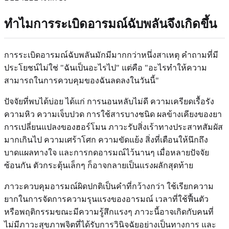
ทำไมการระเบิดอารมณ์ฉับพลันจึงเกิดขึ้น
การระเบิดอารมณ์ฉับพลันมักมีมากกว่าหนึ่งสาเหตุ คำถามที่มี
ประโยชน์ไม่ใช่ "ฉันเป็นอะไรไป" แต่คือ "อะไรทำให้ความ
สามารถในการควบคุมของฉันลดลงในวันนี้"
ปัจจัยที่พบได้บ่อย ได้แก่ การนอนหลับไม่ดี ความเครียดเรื้อรัง
ความหิว ความเจ็บปวด การใช้สารบางชนิด ผลข้างเคียงของยา
การเปลี่ยนแปลงของฮอร์โมน ภาวะรับสิ่งเร้าทางประสาทสัมผัส
มากเกินไป ความเศร้าโศก ความขัดแย้ง สิ่งที่เตือนให้นึกถึง
บาดแผลทางใจ และการกดอารมณ์ไว้นานๆ เมื่อหลายปัจจัย
ซ้อนกัน ตัวกระตุ้นเล็กๆ ก็อาจกลายเป็นแรงผลักสุดท้าย
ภาวะควบคุมอารมณ์ผิดปกติเป็นคำที่กว้างกว่า ใช้เรียกความ
ยากในการจัดการความรุนแรงของอารมณ์ เวลาที่ใช้ฟื้นตัว
หรือพฤติกรรมขณะมีความรู้สึกแรงๆ ภาวะนี้อาจเกิดกับคนที่
ไม่มีภาวะสุขภาพจิตที่ได้รับการวินิจฉัยอย่างเป็นทางการ และ