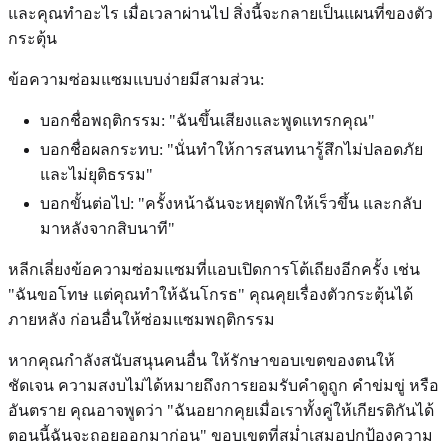
และคุณทำอะไร เมื่อเวลาผ่านไป สิ่งนี้จะกลายเป็นแผนที่ของตัว
กระตุ้น
ข้อความซ่อมแซมแบบง่ายมีสามส่วน:
บอกชื่อพฤติกรรม: "ฉันขึ้นเสียงและพูดแทรกคุณ"
บอกชื่อผลกระทบ: "นั่นทำให้การสนทนารู้สึกไม่ปลอดภัย
และไม่ยุติธรรม"
บอกขั้นต่อไป: "ครั้งหน้าฉันจะหยุดพักให้เร็วขึ้น และกลับ
มาหลังจากสิบนาที"
หลีกเลี่ยงข้อความซ่อมแซมที่แอบเปิดการโต้เถียงอีกครั้ง เช่น
"ฉันขอโทษ แต่คุณทำให้ฉันโกรธ" คุณคุยเรื่องตัวกระตุ้นได้
ภายหลัง ก่อนอื่นให้ซ่อมแซมพฤติกรรม
หากคุณกำลังสนับสนุนคนอื่น ให้รักษาขอบเขตของตนให้
ชัดเจน ความสงบไม่ได้หมายถึงการยอมรับคำดูถูก คำข่มขู่ หรือ
อันตราย คุณอาจพูดว่า "ฉันอยากคุยเมื่อเราทั้งคู่ให้เกียรติกันได้
ตอนนี้ฉันจะถอยออกมาก่อน" ขอบเขตที่สม่ำเสมอปกป้องความ