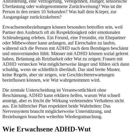
Anforderung, eine Verzögerung, Verlegenheit, Hunger, sensorische
Überlastung oder wahrgenommene Zurückweisung? Was tat die
Person in den ersten 10 Sekunden? Was half dem Körper, zur
Ausgangslage zurückzukehren?
Erwachsenenbeziehungen können besonders betroffen sein, weil
Partner den Ausbruch oft als Respektlosigkeit oder emotionalen
Schleudergang erleben. Ein Freund, eine Freundin, ein Ehepartner
oder Mitbewohner kann anfangen, auf Eierschalen zu laufen,
während sich die Person mit ADHD nach dem Beruhigen beschämt
und missverstanden fühlt. Männer mit ADHD können sozial gelernt
haben, Belastung als Reizbarkeit oder Wut zu zeigen; Frauen mit
ADHD verstecken Wut möglicherweise länger und fühlen sich dann
schuldig, wenn sie schließlich überläuft. Das sind breite Muster,
keine Regeln, aber sie zeigen, wie Geschlechtererwartungen
beeinflussen können, wie Wut wahrgenommen wird.
Die zentrale Unterscheidung ist Verantwortlichkeit ohne
Beschämung. ADHD kann erklären helfen, warum Wut schnell
ansteigt, aber es löscht die Wirkung verletzenden Verhaltens nicht
aus. Ein hilfreicher Plan respektiert beide Wahrheiten: Das
Nervensystem braucht möglicherweise Unterstützung, und
Beziehungen brauchen weiterhin Wiedergutmachung.
Wie Erwachsene ADHD-Wut