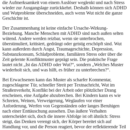
die Aufmerksamkeit von einem Auslöser weglenkt und nach Stress
wieder zur Ausgangslage zurückkehrt. Deshalb können sich ADHD
und Wutprobleme überschneiden, auch wenn Wut nicht die ganze
Geschichte ist.
Der Zusammenhang ist keine einfache Ursache-Wirkung-
Beziehung. Manche Menschen mit ADHD sind nach außen selten
wütend. Andere werden reizbar, wenn sie unterbrochen,
überstimuliert, kritisiert, gedrängt oder geistig erschöpft sind. Wut
kann außerdem durch Angst, Traumageschichte, Depression,
Substanzkonsum, Schlafprobleme, familiären Stress oder über die
Zeit gelernte Konfliktmuster geprägt sein. Die praktische Frage
lautet nicht „Ist das ADHD oder Wut?“, sondern „Welches Muster
wiederholt sich, und was hilft, es früher zu unterbrechen?“.
Bei Erwachsenen kann das Muster als scharfer Kommentar,
zugeschlagene Tür, schneller Streit per Textnachricht, Wut im
Straßenverkehr, Konflikt bei der Arbeit oder plötzlicher Drang
erscheinen, eine Aufgabe abzubrechen. Bei Kindern kann es wie
Schreien, Weinen, Verweigerung, Weglaufen vor einer
Anforderung, Werfen von Gegenständen oder langes Beruhigen
nach einer Enttäuschung aussehen. Das äußere Verhalten
unterscheidet sich, doch die innere Abfolge ist oft ähnlich: Stress
steigt, das Denken verengt sich, der Körper bereitet sich auf
Handlung vor, und die Person reagiert, bevor der reflektierende Teil