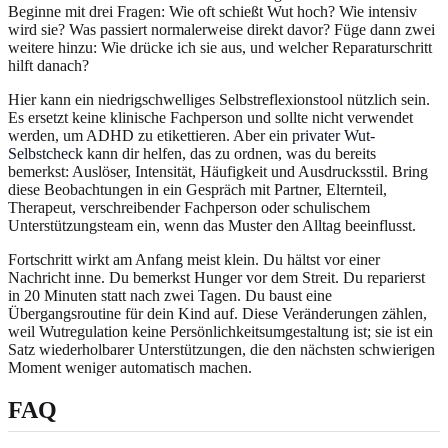
Beginne mit drei Fragen: Wie oft schießt Wut hoch? Wie intensiv
wird sie? Was passiert normalerweise direkt davor? Füge dann zwei
weitere hinzu: Wie drücke ich sie aus, und welcher Reparaturschritt
hilft danach?
Hier kann ein niedrigschwelliges Selbstreflexionstool nützlich sein.
Es ersetzt keine klinische Fachperson und sollte nicht verwendet
werden, um ADHD zu etikettieren. Aber ein
privater Wut-
Selbstcheck
kann dir helfen, das zu ordnen, was du bereits
bemerkst: Auslöser, Intensität, Häufigkeit und Ausdrucksstil. Bring
diese Beobachtungen in ein Gespräch mit Partner, Elternteil,
Therapeut, verschreibender Fachperson oder schulischem
Unterstützungsteam ein, wenn das Muster den Alltag beeinflusst.
Fortschritt wirkt am Anfang meist klein. Du hältst vor einer
Nachricht inne. Du bemerkst Hunger vor dem Streit. Du reparierst
in 20 Minuten statt nach zwei Tagen. Du baust eine
Übergangsroutine für dein Kind auf. Diese Veränderungen zählen,
weil Wutregulation keine Persönlichkeitsumgestaltung ist; sie ist ein
Satz wiederholbarer Unterstützungen, die den nächsten schwierigen
Moment weniger automatisch machen.
FAQ