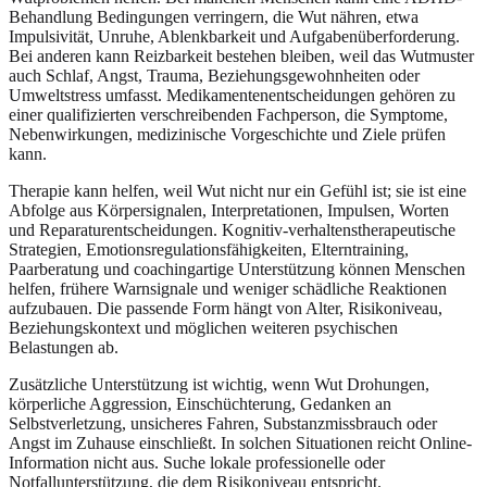
Behandlung Bedingungen verringern, die Wut nähren, etwa
Impulsivität, Unruhe, Ablenkbarkeit und Aufgabenüberforderung.
Bei anderen kann Reizbarkeit bestehen bleiben, weil das Wutmuster
auch Schlaf, Angst, Trauma, Beziehungsgewohnheiten oder
Umweltstress umfasst. Medikamentenentscheidungen gehören zu
einer qualifizierten verschreibenden Fachperson, die Symptome,
Nebenwirkungen, medizinische Vorgeschichte und Ziele prüfen
kann.
Therapie kann helfen, weil Wut nicht nur ein Gefühl ist; sie ist eine
Abfolge aus Körpersignalen, Interpretationen, Impulsen, Worten
und Reparaturentscheidungen. Kognitiv-verhaltenstherapeutische
Strategien, Emotionsregulationsfähigkeiten, Elterntraining,
Paarberatung und coachingartige Unterstützung können Menschen
helfen, frühere Warnsignale und weniger schädliche Reaktionen
aufzubauen. Die passende Form hängt von Alter, Risikoniveau,
Beziehungskontext und möglichen weiteren psychischen
Belastungen ab.
Zusätzliche Unterstützung ist wichtig, wenn Wut Drohungen,
körperliche Aggression, Einschüchterung, Gedanken an
Selbstverletzung, unsicheres Fahren, Substanzmissbrauch oder
Angst im Zuhause einschließt. In solchen Situationen reicht Online-
Information nicht aus. Suche lokale professionelle oder
Notfallunterstützung, die dem Risikoniveau entspricht.