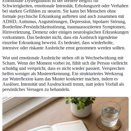
Emotionale Dysregulation ist der breitere Begriff für
Schwierigkeiten, emotionale Intensität, Erholungszeit oder Verhalten
bei starken Gefühlen zu steuern. Sie kann bei Menschen ohne
formale psychische Erkrankung auftreten und auch zusammen mit
ADHD, Autismus, Angststörungen, Depression, bipolarer Störung,
Borderline-Persönlichkeitsstörung, traumaassoziierten Symptomen,
Hirnverletzung, Demenz oder einigen neurologischen Erkrankungen
vorkommen. Das bedeutet nicht, dass ein Ausbruch irgendeine
einzelne Erkrankung beweist. Es bedeutet, dass wiederholte,
intensive oder riskante Ausbrüche ernst genommen werden sollten.
Wut und emotionale Ausbrüche stehen oft in Wechselwirkung mit
Scham. Wenn der Moment vorbei ist, fühlt sich die Person vielleicht
schuldig und verspricht, dass es nicht wieder passiert. Versprechen
helfen weniger als Mustererkennung. Ein
strukturiertes Werkzeug
zur Wutreflexion
kann das Muster konkreter machen, indem es
Auslöser, Intensität und Ausdrucksstil trennt, statt jeden Vorfall als
persönliches Versagen zu behandeln.