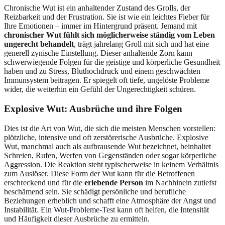
Chronische Wut ist ein anhaltender Zustand des Grolls, der
Reizbarkeit und der Frustration. Sie ist wie ein leichtes Fieber für
Ihre Emotionen – immer im Hintergrund präsent. Jemand mit
chronischer Wut
fühlt sich möglicherweise ständig vom Leben
ungerecht behandelt
, trägt jahrelang Groll mit sich und hat eine
generell zynische Einstellung. Dieser anhaltende Zorn kann
schwerwiegende Folgen für die geistige und körperliche Gesundheit
haben und zu Stress, Bluthochdruck und einem geschwächten
Immunsystem beitragen. Er spiegelt oft tiefe, ungelöste Probleme
wider, die weiterhin ein Gefühl der Ungerechtigkeit schüren.
Explosive Wut: Ausbrüche und ihre Folgen
Dies ist die Art von Wut, die sich die meisten Menschen vorstellen:
plötzliche, intensive und oft zerstörerische Ausbrüche. Explosive
Wut, manchmal auch als aufbrausende Wut bezeichnet, beinhaltet
Schreien, Rufen, Werfen von Gegenständen oder sogar körperliche
Aggression. Die Reaktion steht typischerweise in keinem Verhältnis
zum Auslöser. Diese Form der Wut kann für die Betroffenen
erschreckend und für die
erlebende Person
im Nachhinein zutiefst
beschämend sein. Sie schädigt persönliche und berufliche
Beziehungen erheblich und schafft eine Atmosphäre der Angst und
Instabilität. Ein
Wut-Probleme-Test
kann oft helfen, die Intensität
und Häufigkeit dieser Ausbrüche zu ermitteln.