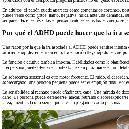
aprendidos con el tiempo. La pregunta práctica no es “¿esto es ADHD o
En adultos, el patrón puede aparecer como comentarios cortantes, porta
puede verse como gritos, llanto, negativa, huida ante una demanda, l
ser parecida: el estrés sube, el pensamiento se estrecha, el cuerpo se p
Por qué el ADHD puede hacer que la ira sea
Una razón por la que la ira asociada al ADHD puede sentirse intensa e
suficiente rapidez en el momento. La emoción llega rápido, el cuerpo 
La función ejecutiva también importa. Habilidades como la planificació
una persona puede olvidar el contexto más amplio, fijarse en un detal
La sobrecarga sensorial es otro motor frecuente. El ruido, el desorden
sobrecargado, una petición pequeña puede ser el empujón final. Por es
La sensibilidad al rechazo puede añadir otra capa. Una mirada de dec
daño. La persona puede defenderse, atacar, retirarse o sobreexplicarse
tarea, mientras la otra siente que la están juzgando como persona.