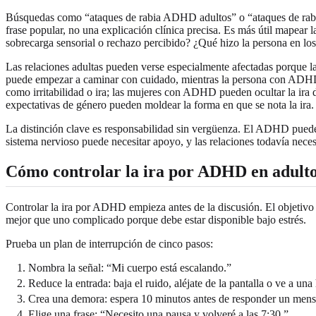
Búsquedas como “ataques de rabia ADHD adultos” o “ataques de rabia 
frase popular, no una explicación clínica precisa. Es más útil mapear
sobrecarga sensorial o rechazo percibido? ¿Qué hizo la persona en lo
Las relaciones adultas pueden verse especialmente afectadas porque l
puede empezar a caminar con cuidado, mientras la persona con ADHD
como irritabilidad o ira; las mujeres con ADHD pueden ocultar la ira
expectativas de género pueden moldear la forma en que se nota la ira.
La distinción clave es responsabilidad sin vergüenza. El ADHD puede a
sistema nervioso puede necesitar apoyo, y las relaciones todavía neces
Cómo controlar la ira por ADHD en adult
Controlar la ira por ADHD empieza antes de la discusión. El objetivo 
mejor que uno complicado porque debe estar disponible bajo estrés.
Prueba un plan de interrupción de cinco pasos:
Nombra la señal: “Mi cuerpo está escalando.”
Reduce la entrada: baja el ruido, aléjate de la pantalla o ve a una
Crea una demora: espera 10 minutos antes de responder un mensaj
Elige una frase: “Necesito una pausa y volveré a las 7:30.”