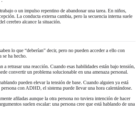
”.
l trabajo o un impulso repentino de abandonar una tarea. En niños,
epción. La conducta externa cambia, pero la secuencia interna suele
del cerebro alcance la situación.
 saben lo que “deberían” decir, pero no pueden acceder a ello con
a se ha hecho.
n a retrasar una reacción. Cuando esas habilidades están bajo tensión,
 puede convertir un problema solucionable en una amenaza personal.
s hablando pueden elevar la tensión de base. Cuando alguien ya está
 la persona con ADHD, el sistema puede llevar una hora calentándose.
mente afiladas aunque la otra persona no tuviera intención de hacer
s argumentos suelen escalar: una persona cree que está hablando de una