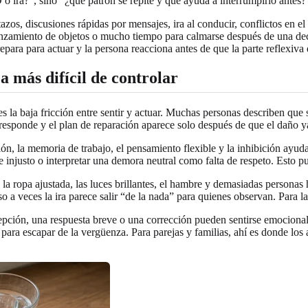
 ira?”, sino “¿qué patrón se repite y qué ayuda a interrumpirlo antes?
zos, discusiones rápidas por mensajes, ira al conducir, conflictos en e
anzamiento de objetos o mucho tiempo para calmarse después de una dec
repara para actuar y la persona reacciona antes de que la parte reflexiva 
 más difícil de controlar
s la baja fricción entre sentir y actuar. Muchas personas describen que
responde y el plan de reparación aparece solo después de que el daño y
n, la memoria de trabajo, el pensamiento flexible y la inhibición ayuda
le injusto o interpretar una demora neutral como falta de respeto. Esto
, la ropa ajustada, las luces brillantes, el hambre y demasiadas persona
o a veces la ira parece salir “de la nada” para quienes observan. Para
epción, una respuesta breve o una corrección pueden sentirse emocional
 para escapar de la vergüenza. Para parejas y familias, ahí es donde lo