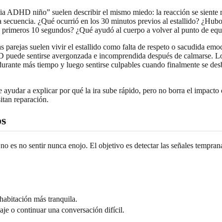
ADHD niño” suelen describir el mismo miedo: la reacción se siente rep
 la secuencia. ¿Qué ocurrió en los 30 minutos previos al estallido? ¿H
s primeros 10 segundos? ¿Qué ayudó al cuerpo a volver al punto de equi
as parejas suelen vivir el estallido como falta de respeto o sacudida 
 puede sentirse avergonzada e incomprendida después de calmarse. L
 durante más tiempo y luego sentirse culpables cuando finalmente se de
yudar a explicar por qué la ira sube rápido, pero no borra el impacto 
itan reparación.
os
no es no sentir nunca enojo. El objetivo es detectar las señales tempran
 habitación más tranquila.
e o continuar una conversación difícil.