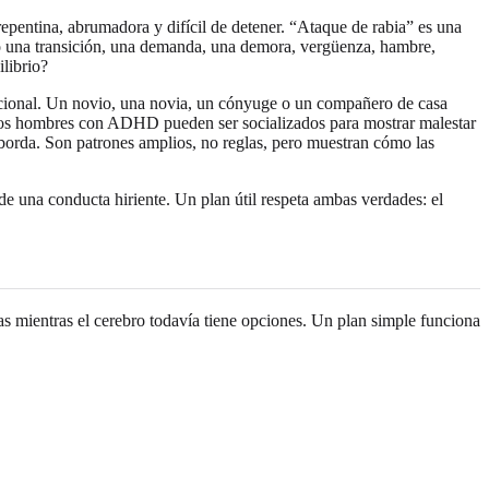
entina, abrumadora y difícil de detener. “Ataque de rabia” es una
ubo una transición, una demanda, una demora, vergüenza, hambre,
librio?
emocional. Un novio, una novia, un cónyuge o un compañero de casa
os hombres con ADHD pueden ser socializados para mostrar malestar
sborda. Son patrones amplios, no reglas, pero muestran cómo las
de una conducta hiriente. Un plan útil respeta ambas verdades: el
as mientras el cerebro todavía tiene opciones. Un plan simple funciona