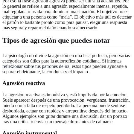
Por eso la frase agresión agresiva puede ser útil si la aclaramos. Por
lo general se refiere a una agresión especialmente intensa, repetida,
mal regulada o usada para dominar una situación. El objetivo no es
etiquetar a una persona como “mala”. El objetivo más útil es detectar
el patrón lo bastante pronto como para pausar, elegir una respuesta
más segura y reparar el daño cuando sea necesario.
Tipos de agresión que puedes notar
La psicología no divide la agresión en una lista perfecta, pero varias
categorías son útiles para la autorreflexión cotidiana. Si intentas
reflexionar sobre tus patrones de ira
, estos tipos pueden ayudarte a
separar el detonante, la conducta y el impacto.
Agresión reactiva
La agresión reactiva es impulsiva y está impulsada por la emoción.
Suele aparecer después de una provocación, vergüenza, frustración,
miedo o una falta de respeto percibida. La persona puede sentirse
desbordada, actuar con rapidez y arrepentirse después del impacto.
Algunos ejemplos son gritar durante una discusión, dar un portazo
tras una crítica o enviar un mensaje duro antes de calmarse.
Agresión instrumental