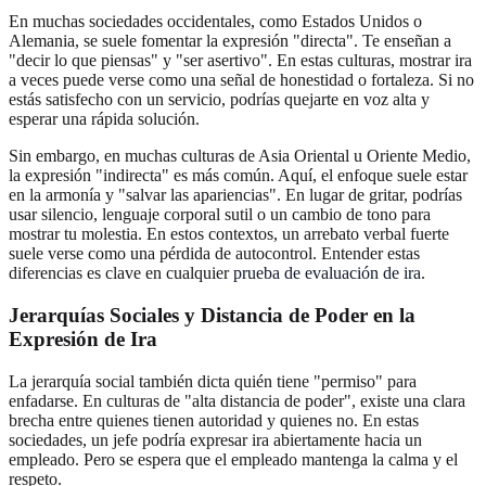
En muchas sociedades occidentales, como Estados Unidos o
Alemania, se suele fomentar la expresión "directa". Te enseñan a
"decir lo que piensas" y "ser asertivo". En estas culturas, mostrar ira
a veces puede verse como una señal de honestidad o fortaleza. Si no
estás satisfecho con un servicio, podrías quejarte en voz alta y
esperar una rápida solución.
Sin embargo, en muchas culturas de Asia Oriental u Oriente Medio,
la expresión "indirecta" es más común. Aquí, el enfoque suele estar
en la armonía y "salvar las apariencias". En lugar de gritar, podrías
usar silencio, lenguaje corporal sutil o un cambio de tono para
mostrar tu molestia. En estos contextos, un arrebato verbal fuerte
suele verse como una pérdida de autocontrol. Entender estas
diferencias es clave en cualquier
prueba de evaluación de ira
.
Jerarquías Sociales y Distancia de Poder en la
Expresión de Ira
La jerarquía social también dicta quién tiene "permiso" para
enfadarse. En culturas de "alta distancia de poder", existe una clara
brecha entre quienes tienen autoridad y quienes no. En estas
sociedades, un jefe podría expresar ira abiertamente hacia un
empleado. Pero se espera que el empleado mantenga la calma y el
respeto.