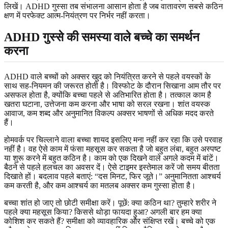
लिखें। ADHD गुस्सा तब संभालना आसान होता है जब वातावरण सबसे कठिन
क्षण में परफेक्ट आत्म-नियंत्रण पर निर्भर नहीं करता।
ADHD गुस्से की समस्या वाले बच्चे का समर्थन
करना
ADHD वाले बच्चों को अक्सर खुद को नियंत्रित करने से पहले वयस्कों के
साथ सह-नियमन की जरूरत होती है। विस्फोट के दौरान सिखाना आम तौर पर
असफल होता है, क्योंकि बच्चा पहले से अतिभारित होता है। तत्काल काम है
खतरा घटाना, उत्तेजना कम करना और भाषा को सरल रखना। शांत वयस्क
आवाज, कम शब्द और अनुमानित विकल्प अक्सर भाषणों से अधिक मदद करते
हैं।
होमवर्क पर चिल्लाने वाला बच्चा शायद इसलिए मना नहीं कर रहा कि उसे परवाह
नहीं है। वह ऐसे काम में फंसा महसूस कर सकता है जो बहुत लंबा, बहुत अस्पष्ट
या शुरू करने में बहुत कठिन है। काम को एक दिखने वाले अगले कदम में बांटें।
बैठने से पहले हलचल का अवसर दें। ऐसे टाइमर इस्तेमाल करें जो समय बीतता
दिखाते हों। बदलाव पहले बताएं: “दस मिनट, फिर जूते।” अनुमानितता आश्चर्य
कम करती है, और कम आश्चर्य का मतलब अक्सर कम गुस्सा होता है।
बच्चा शांत हो जाए तो छोटी समीक्षा करें। पूछें: क्या कठिन था? तुम्हारे शरीर ने
पहले क्या महसूस किया? किससे थोड़ा फायदा हुआ? अगली बार हम क्या
कोशिश कर सकते हैं? समीक्षा को व्यावहारिक और संक्षिप्त रखें। बच्चे को एक