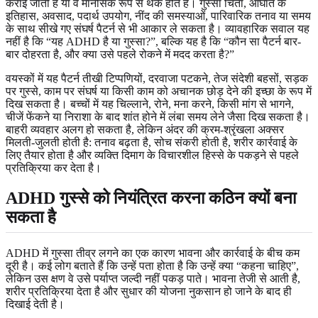
कराई जाती है या वे मानसिक रूप से थके होते हैं। गुस्सा चिंता, आघात के
इतिहास, अवसाद, पदार्थ उपयोग, नींद की समस्याओं, पारिवारिक तनाव या समय
के साथ सीखे गए संघर्ष पैटर्न से भी आकार ले सकता है। व्यावहारिक सवाल यह
नहीं है कि “यह ADHD है या गुस्सा?”, बल्कि यह है कि “कौन सा पैटर्न बार-
बार दोहरता है, और क्या उसे पहले रोकने में मदद करता है?”
वयस्कों में यह पैटर्न तीखी टिप्पणियों, दरवाजा पटकने, तेज संदेशी बहसों, सड़क
पर गुस्से, काम पर संघर्ष या किसी काम को अचानक छोड़ देने की इच्छा के रूप में
दिख सकता है। बच्चों में यह चिल्लाने, रोने, मना करने, किसी मांग से भागने,
चीजें फेंकने या निराशा के बाद शांत होने में लंबा समय लेने जैसा दिख सकता है।
बाहरी व्यवहार अलग हो सकता है, लेकिन अंदर की क्रम-श्रृंखला अक्सर
मिलती-जुलती होती है: तनाव बढ़ता है, सोच संकरी होती है, शरीर कार्रवाई के
लिए तैयार होता है और व्यक्ति दिमाग के विचारशील हिस्से के पकड़ने से पहले
प्रतिक्रिया कर देता है।
ADHD गुस्से को नियंत्रित करना कठिन क्यों बना
सकता है
ADHD में गुस्सा तीव्र लगने का एक कारण भावना और कार्रवाई के बीच कम
दूरी है। कई लोग बताते हैं कि उन्हें पता होता है कि उन्हें क्या “कहना चाहिए”,
लेकिन उस क्षण वे उसे पर्याप्त जल्दी नहीं पकड़ पाते। भावना तेजी से आती है,
शरीर प्रतिक्रिया देता है और सुधार की योजना नुकसान हो जाने के बाद ही
दिखाई देती है।