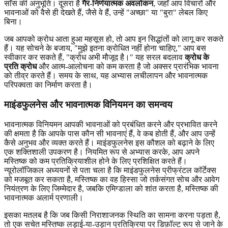
साँस की अनुभूति। दूसरा है
गैर-निर्णयात्मक अवलोकन
, जहाँ आप विचारों और
भावनाओं को वैसे ही देखते हैं, जैसे वे हैं, उन्हें "अच्छा" या "बुरा" लेबल किए
बिना।
जब आपको क्रोध आता हुआ महसूस हो, तो आप इन सिद्धांतों को लागू कर सकते
हैं। यह सोचने के बजाय, "मुझे इतना क्रोधित नहीं होना चाहिए," आप बस
स्वीकार कर सकते हैं, "क्रोध अभी मौजूद है।" यह सरल बदलाव
क्रोध के
प्रति क्रोध
और आत्म-आलोचना को कम करता है जो अक्सर प्रारंभिक भावना
को तीव्र करते हैं। समय के साथ, यह अभ्यास लचीलापन और भावनात्मक
परिपक्वता का निर्माण करता है।
माइंडफुलनेस और
भावनात्मक विनियमन
का
समन्वय
भावनात्मक विनियमन आपकी भावनाओं को प्रबंधित करने और प्रभावित करने
की क्षमता है कि आपके पास कौन सी भावनाएं हैं, वे कब होती हैं, और आप उन्हें
कैसे अनुभव और व्यक्त करते हैं। माइंडफुलनेस इस कौशल को बढ़ाने के लिए
एक शक्तिशाली उपकरण है। नियमित रूप से अभ्यास करके, आप अपने
मस्तिष्क को कम प्रतिक्रियाशील होने के लिए प्रशिक्षित करते हैं।
न्यूरोलॉजिकल अध्ययनों से पता चला है कि माइंडफुलनेस प्रीफ्रंटल कॉर्टेक्स
को मजबूत कर सकता है, मस्तिष्क का वह हिस्सा जो तर्कसंगत सोच और आवेग
नियंत्रण के लिए जिम्मेदार है, जबकि एमिग्डाला को शांत करता है, मस्तिष्क की
भावनात्मक अलार्म प्रणाली।
इसका मतलब है कि जब किसी निराशाजनक स्थिति का सामना करना पड़ता है,
तो एक सचेत मस्तिष्क लड़ाई-या-उड़ान प्रतिक्रिया पर डिफ़ॉल्ट रूप से जाने के