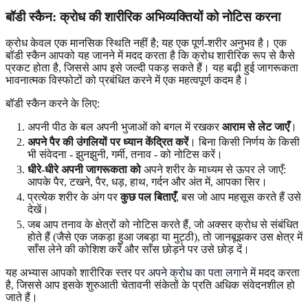
बॉडी स्कैन: क्रोध की
शारीरिक अभिव्यक्तियों
को नोटिस करना
क्रोध केवल एक मानसिक स्थिति नहीं है; यह एक पूर्ण-शरीर अनुभव है। एक
बॉडी स्कैन आपको यह जानने में मदद करता है कि क्रोध शारीरिक रूप से कैसे
प्रकट होता है, जिससे आप इसे जल्दी पकड़ सकते हैं। यह बढ़ी हुई जागरूकता
भावनात्मक विस्फोटों को प्रबंधित करने में एक महत्वपूर्ण कदम है।
बॉडी स्कैन करने के लिए:
अपनी पीठ के बल अपनी भुजाओं को बगल में रखकर
आराम से लेट जाएँ
।
अपने पैर की उंगलियों पर ध्यान केंद्रित करें
। बिना किसी निर्णय के किसी
भी संवेदना - झुनझुनी, गर्मी, तनाव - को नोटिस करें।
धीरे-धीरे अपनी जागरूकता को
अपने शरीर के माध्यम से ऊपर ले जाएँ:
आपके पैर, टखने, पैर, धड़, हाथ, गर्दन और अंत में, आपका सिर।
प्रत्येक शरीर के अंग पर
कुछ पल बिताएँ
, बस जो आप महसूस करते हैं उसे
देखें।
जब आप तनाव के क्षेत्रों को नोटिस करते हैं, जो अक्सर क्रोध से संबंधित
होते हैं (जैसे एक जकड़ा हुआ जबड़ा या मुट्ठी), तो जानबूझकर उस क्षेत्र में
साँस लेने की कोशिश करें और साँस छोड़ने पर उसे छोड़ दें।
यह अभ्यास आपको शारीरिक स्तर पर
अपने क्रोध का पता लगाने
में मदद करता
है, जिससे आप इसके शुरुआती चेतावनी संकेतों के प्रति अधिक संवेदनशील हो
जाते हैं।