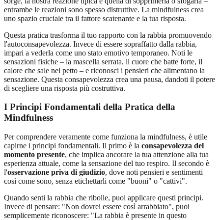
sorge, la nostra reazione tipica è quella di sopprimerla o sfogarla –
entrambe le reazioni sono spesso distruttive. La mindfulness crea
uno spazio cruciale tra il fattore scatenante e la tua risposta.
Questa pratica trasforma il tuo rapporto con la rabbia promuovendo
l'autoconsapevolezza. Invece di essere sopraffatto dalla rabbia,
impari a vederla come uno stato emotivo temporaneo. Noti le
sensazioni fisiche – la mascella serrata, il cuore che batte forte, il
calore che sale nel petto – e riconosci i pensieri che alimentano la
sensazione. Questa consapevolezza crea una pausa, dandoti il potere
di scegliere una risposta più costruttiva.
I Principi Fondamentali della
Pratica della
Mindfulness
Per comprendere veramente come funziona la mindfulness, è utile
capirne i principi fondamentali. Il primo è la
consapevolezza del
momento presente
, che implica ancorare la tua attenzione alla tua
esperienza attuale, come la sensazione del tuo respiro. Il secondo è
l'
osservazione priva di giudizio
, dove noti pensieri e sentimenti
così come sono, senza etichettarli come "buoni" o "cattivi".
Quando senti la rabbia che ribolle, puoi applicare questi principi.
Invece di pensare: "Non dovrei essere così arrabbiato", puoi
semplicemente riconoscere: "La rabbia è presente in questo