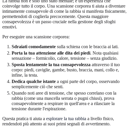
La rabbia non è solo uno stato mentale; è un'esperienza che
coinvolge tutto il corpo. Una scansione corporea ti aiuta a diventare
intimamente consapevole di come la rabbia si manifesta fisicamente,
permettendoti di coglierla precocemente. Questa maggiore
consapevolezza è un passo cruciale nella gestione degli sfoghi
emotivi.
Per eseguire una scansione corporea:
Sdraiati comodamente
sulla schiena con le braccia ai lati.
Porta la tua attenzione alle dita dei piedi
. Nota qualsiasi
sensazione – formicolio, calore, tensione – senza giudizio.
Sposta lentamente la tua consapevolezza
attraverso il tuo
corpo: piedi, caviglie, gambe, busto, braccia, mani, collo e,
infine, la testa.
Dedica qualche istante
a ogni parte del corpo, osservando
semplicemente ciò che senti.
Quando noti aree di tensione, che spesso correlano con la
rabbia (come una mascella serrata o pugni chiusi), prova
consapevolmente a respirare in quell'area e a rilasciare la
tensione durante l'espirazione.
Questa pratica ti aiuta a
esplorare la tua rabbia
a livello fisico,
rendendoti più attento ai suoi primi segnali di avvertimento.