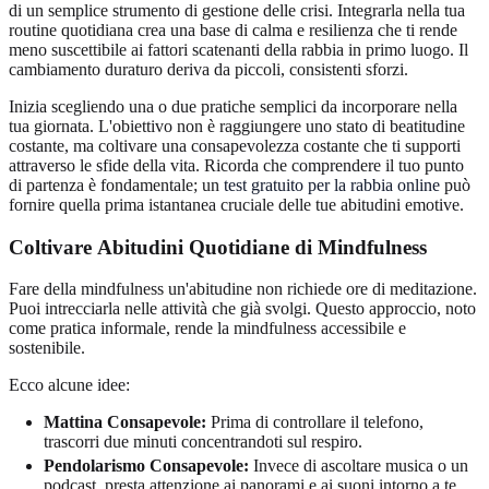
di un semplice strumento di gestione delle crisi. Integrarla nella tua
routine quotidiana crea una base di calma e resilienza che ti rende
meno suscettibile ai fattori scatenanti della rabbia in primo luogo. Il
cambiamento duraturo deriva da piccoli, consistenti sforzi.
Inizia scegliendo una o due pratiche semplici da incorporare nella
tua giornata. L'obiettivo non è raggiungere uno stato di beatitudine
costante, ma coltivare una consapevolezza costante che ti supporti
attraverso le sfide della vita. Ricorda che comprendere il tuo punto
di partenza è fondamentale; un
test gratuito per la rabbia online
può
fornire quella prima istantanea cruciale delle tue abitudini emotive.
Coltivare
Abitudini Quotidiane di Mindfulness
Fare della mindfulness un'abitudine non richiede ore di meditazione.
Puoi intrecciarla nelle attività che già svolgi. Questo approccio, noto
come pratica informale, rende la mindfulness accessibile e
sostenibile.
Ecco alcune idee:
Mattina Consapevole:
Prima di controllare il telefono,
trascorri due minuti concentrandoti sul respiro.
Pendolarismo Consapevole:
Invece di ascoltare musica o un
podcast, presta attenzione ai panorami e ai suoni intorno a te