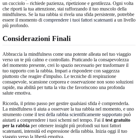
un cucciolo – richiede pazienza, ripetizione e gentilezza. Ogni volta
che riporti la tua attenzione, stai rafforzando il tuo muscolo della
mindfulness. Se la tua rabbia si rivela una sfida persistente, potrebbe
essere il momento di
comprendere i tuoi fattori scatenanti
a un livello
più profondo.
Considerazioni Finali
Abbraccia la mindfulness come una potente alleata nel tuo viaggio
verso un te più calmo e controllato. Praticando la consapevolezza
del momento presente, crei lo spazio necessario per trasformare il
tuo rapporto con la rabbia. Impari a rispondere con saggezza
piuttosto che reagire d'impulso. Le tecniche di respirazione
consapevole, scansione corporea e osservazione non sono soluzioni
rapide, ma abilità per tutta la vita che favoriscono una profonda
salute emotiva.
Ricorda, il primo passo per gestire qualsiasi sfida è comprenderla.
La mindfulness ti aiuta a osservare la tua rabbia nel momento, e uno
strumento come il
test della rabbia scientificamente supportato
può
aiutarti a comprendere i tuoi schemi nel tempo. Fai il
test gratuito
per la rabbia
per ottenere insight più profondi sui tuoi fattori
scatenanti, intensità ed espressione della rabbia. Inizia oggi il tuo
viaggio verso la libertà emotiva.