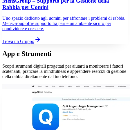
MensGroup – Supporto per la Gestione della
Rabbia per Uomini
Uno spazio dedicato agli uomini per affrontare i problemi di rabbia.
MensGroup offre supporto tra pari e un ambiente sicuro per
condividere e crescere.
Trova un Gruppo
App e Strumenti
Scopri strumenti digitali progettati per aiutarti a monitorare i fattori
scatenanti, praticare la mindfulness e apprendere esercizi di gestione
della rabbia direttamente dal tuo telefono.