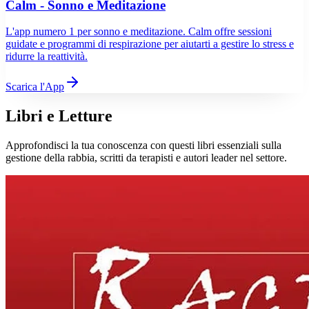
Calm - Sonno e Meditazione
L'app numero 1 per sonno e meditazione. Calm offre sessioni
guidate e programmi di respirazione per aiutarti a gestire lo stress e
ridurre la reattività.
Scarica l'App
Libri e Letture
Approfondisci la tua conoscenza con questi libri essenziali sulla
gestione della rabbia, scritti da terapisti e autori leader nel settore.