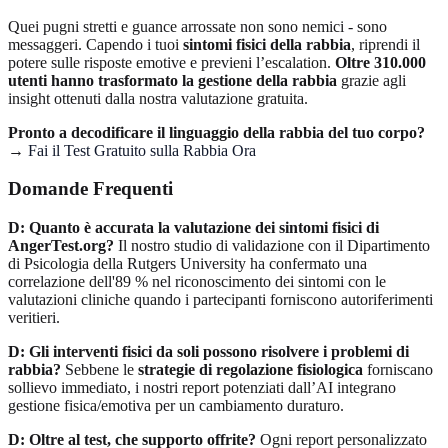
Quei pugni stretti e guance arrossate non sono nemici - sono
messaggeri. Capendo i tuoi
sintomi fisici della rabbia
, riprendi il
potere sulle risposte emotive e previeni l’escalation.
Oltre 310.000
utenti hanno trasformato la gestione della rabbia
grazie agli
insight ottenuti dalla nostra valutazione gratuita.
Pronto a decodificare il linguaggio della rabbia del tuo corpo?
→
Fai il Test Gratuito sulla Rabbia Ora
Domande Frequenti
D: Quanto è accurata la valutazione dei sintomi fisici di
AngerTest.org?
Il nostro studio di validazione con il Dipartimento
di Psicologia della Rutgers University ha confermato una
correlazione dell'89 % nel riconoscimento dei sintomi con le
valutazioni cliniche quando i partecipanti forniscono autoriferimenti
veritieri.
D: Gli interventi fisici da soli possono risolvere i problemi di
rabbia?
Sebbene le
strategie di regolazione fisiologica
forniscano
sollievo immediato, i nostri report potenziati dall’AI integrano
gestione fisica/emotiva per un cambiamento duraturo.
D: Oltre al test, che supporto offrite?
Ogni report personalizzato