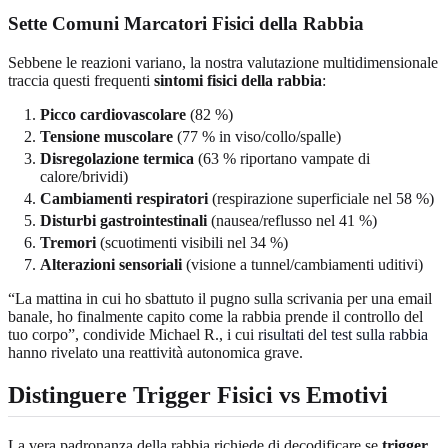
Sette Comuni Marcatori Fisici della Rabbia
Sebbene le reazioni variano, la nostra valutazione multidimensionale
traccia questi frequenti
sintomi fisici della rabbia
:
Picco cardiovascolare
(82 %)
Tensione muscolare
(77 % in viso/collo/spalle)
Disregolazione termica
(63 % riportano vampate di
calore/brividi)
Cambiamenti respiratori
(respirazione superficiale nel 58 %)
Disturbi gastrointestinali
(nausea/reflusso nel 41 %)
Tremori
(scuotimenti visibili nel 34 %)
Alterazioni sensoriali
(visione a tunnel/cambiamenti uditivi)
“La mattina in cui ho sbattuto il pugno sulla scrivania per una email
banale, ho finalmente capito come la rabbia prende il controllo del
tuo corpo”, condivide Michael R., i cui
risultati del test sulla rabbia
hanno rivelato una reattività autonomica grave.
Distinguere Trigger Fisici vs Emotivi
La vera padronanza della rabbia richiede di decodificare se
trigger