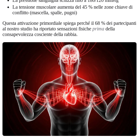
La pressione sanguigna schizza fino a 180/120 mmHg
La tensione muscolare aumenta del 45 % nelle zone chiave di
conflitto (mascella, spalle, pugni)
Questa attivazione primordiale spiega perché il 68 % dei partecipanti
al nostro studio ha riportato sensazioni fisiche
prima
della
consapevolezza cosciente della rabbia.