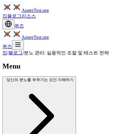
AngerTest.org
집
블로그
리소스
퀴즈
AngerTest.org
퀴즈
집
/
블로그
/
분노 관리: 실용적인 조절 및 테스트 전략
Menu
당신의 분노를 부추기는 요인 이해하기