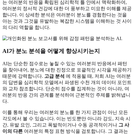
는 여러분의 반응을 확립된 심리학적 틀 안에서 맥락화하여,
여러분의 정서적 건강에 대한 더 풍부하고 미묘한 이해를 제공
합니다. 이 상세한 분석은 여러분이 분노를 경험한다는 것을
아는 것과 그것을 유발하는 복잡한 시스템을 이해하는 것 사이
의 다리 역할을 합니다.
AI가 분노 분석을 어떻게 향상시키는지
AI는 단순한 점수로는 놓칠 수 있는 여러분의 반응에서 패턴
을 찾아내어, 분노에 대한 진정으로 포괄적인 시각을 제공하기
때문에 강력합니다.
고급 분석
에 적용될 때, 저희 AI는 여러분
의 답변을 심리학적 모델에서 파생된 수천 개의 데이터 포인트
와 교차 참조합니다. 단순히 점수를 집계하는 것이 아니라, 여
러분의 반응 간의 관계를 분석하여 근본적인 주제를 밝혀냅니
다.
이를 통해 우리는 여러분의 분노를 한 가지 관점이 아닌 모든
각도에서 볼 수 있습니다. 이는 빈도뿐만 아니라 강도, 지속 시
간, 유발 요인, 그리고 폭발적이거나 수동 공격적이거나
그 사
이의 다른
여러분의 특정 표현 방식을 검토합니다. 그 결과는