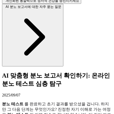
개인화된 통찰력으로 정서적 건강을 증진시키세요
AI 분노 보고서에 대한 자주 묻는 질문
AI 맞춤형 분노 보고서 확인하기: 온라인
분노 테스트 심층 탐구
2025/09/07
분노 테스트
를 완료하고 초기 결과를 받으셨을 겁니다. 하지
만 그 다음 단계는 무엇인가요? 진정한 자기 이해로 가는 여정