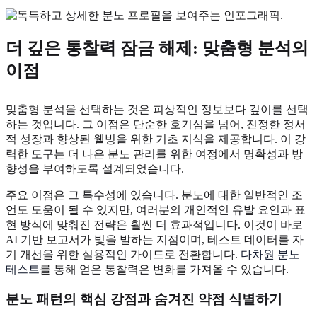
더 깊은 통찰력 잠금 해제: 맞춤형 분석의
이점
맞춤형 분석을 선택하는 것은 피상적인 정보보다 깊이를 선택
하는 것입니다. 그 이점은 단순한 호기심을 넘어, 진정한 정서
적 성장과 향상된 웰빙을 위한 기초 지식을 제공합니다. 이 강
력한 도구는 더 나은 분노 관리를 위한 여정에서 명확성과 방
향성을 부여하도록 설계되었습니다.
주요 이점은 그 특수성에 있습니다. 분노에 대한 일반적인 조
언도 도움이 될 수 있지만, 여러분의 개인적인 유발 요인과 표
현 방식에 맞춰진 전략은 훨씬 더 효과적입니다. 이것이 바로
AI 기반 보고서가 빛을 발하는 지점이며, 테스트 데이터를 자
기 개선을 위한 실용적인 가이드로 전환합니다.
다차원 분노
테스트
를 통해 얻은 통찰력은 변화를 가져올 수 있습니다.
분노 패턴의 핵심 강점과 숨겨진 약점 식별하기