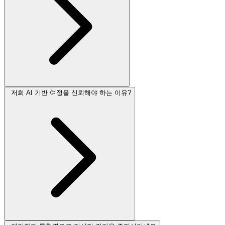
저희 AI 기반 여정을 신뢰해야 하는 이유?