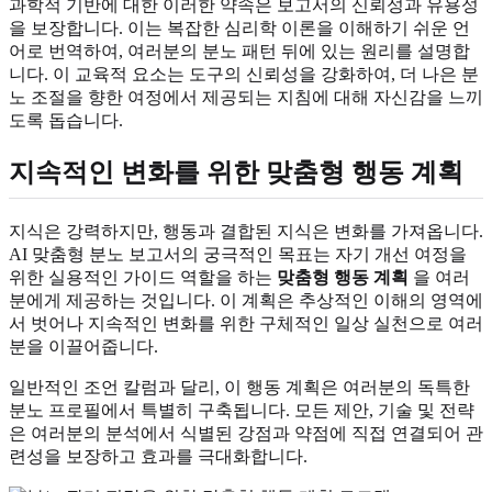
과학적 기반에 대한 이러한 약속은 보고서의 신뢰성과 유용성
을 보장합니다. 이는 복잡한 심리학 이론을 이해하기 쉬운 언
어로 번역하여, 여러분의 분노 패턴 뒤에 있는 원리를 설명합
니다. 이 교육적 요소는 도구의 신뢰성을 강화하여, 더 나은 분
노 조절을 향한 여정에서 제공되는 지침에 대해 자신감을 느끼
도록 돕습니다.
지속적인 변화를 위한 맞춤형 행동 계획
지식은 강력하지만, 행동과 결합된 지식은 변화를 가져옵니다.
AI 맞춤형 분노 보고서의 궁극적인 목표는 자기 개선 여정을
위한 실용적인 가이드 역할을 하는
맞춤형 행동 계획
을 여러
분에게 제공하는 것입니다. 이 계획은 추상적인 이해의 영역에
서 벗어나 지속적인 변화를 위한 구체적인 일상 실천으로 여러
분을 이끌어줍니다.
일반적인 조언 칼럼과 달리, 이 행동 계획은 여러분의 독특한
분노 프로필에서 특별히 구축됩니다. 모든 제안, 기술 및 전략
은 여러분의 분석에서 식별된 강점과 약점에 직접 연결되어 관
련성을 보장하고 효과를 극대화합니다.