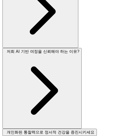
저희 AI 기반 여정을 신뢰해야 하는 이유?
개인화된 통찰력으로 정서적 건강을 증진시키세요