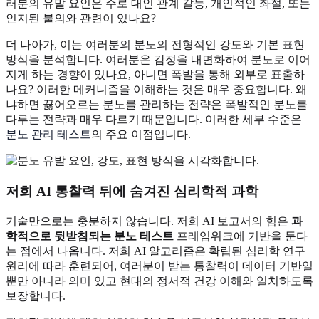
러분의 유발 요인은 주로 대인 관계 갈등, 개인적인 좌절, 또는
인지된 불의와 관련이 있나요?
더 나아가, 이는 여러분의 분노의 전형적인 강도와 기본 표현
방식을 분석합니다. 여러분은 감정을 내면화하여 분노로 이어
지게 하는 경향이 있나요, 아니면 폭발을 통해 외부로 표출하
나요? 이러한 메커니즘을 이해하는 것은 매우 중요합니다. 왜
냐하면 끓어오르는 분노를 관리하는 전략은 폭발적인 분노를
다루는 전략과 매우 다르기 때문입니다. 이러한 세부 수준은
분노 관리 테스트
의 주요 이점입니다.
저희 AI 통찰력 뒤에 숨겨진 심리학적 과학
기술만으로는 충분하지 않습니다. 저희 AI 보고서의 힘은
과
학적으로 뒷받침되는 분노 테스트
프레임워크에 기반을 둔다
는 점에서 나옵니다. 저희 AI 알고리즘은 확립된 심리학 연구
원리에 따라 훈련되어, 여러분이 받는 통찰력이 데이터 기반일
뿐만 아니라 의미 있고 현대의 정서적 건강 이해와 일치하도록
보장합니다.