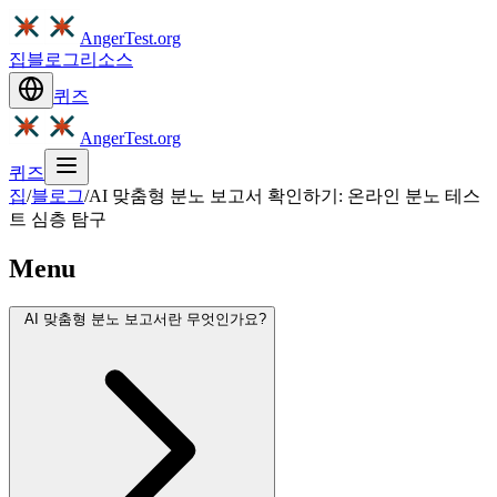
AngerTest.org
집
블로그
리소스
퀴즈
AngerTest.org
퀴즈
집
/
블로그
/
AI 맞춤형 분노 보고서 확인하기: 온라인 분노 테스
트 심층 탐구
Menu
AI 맞춤형 분노 보고서란 무엇인가요?