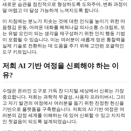
새로운 습관을 점진적으로 형성하도록 도와주어, 변화 과정이
덜 어렵고 더 달성 가능하게 느껴지도록 합니다.
이 지침에는 분노가 치솟는 것에 대한 인식을 높이기 위한 마
음챙김 운동, 어려운 대화를 헤쳐나갈 의사소통 스크립트, 또
는 유발 요인이 되는 생각을 재구성하기 위한 인지 행동 기법
이 포함될 수 있습니다. 이는 여러분이 새롭게 얻은 통찰력을
실제 기술로 전환하는 데 도움을 주기 위해 고안된 포괄적인
도구 키트입니다.
저희 AI 기반 여정을 신뢰해야 하는 이
유?
수많은 온라인 도구로 가득 찬 디지털 세상에서 신뢰는 가장
중요합니다. 저희는 과학적 무결성, 사용자 프라이버시, 그리
고 자기 발견의 여정에서 여러분을 돕기 위한 진정한 헌신을
기반으로 플랫폼을 구축했습니다. 저희의 AI 기반 여정은 여
러분의 감정 세계를 이해하는 데 있어 신뢰할 수 있고 지지적
인 첫걸음이 되도록 설계되었습니다.