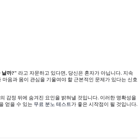
 날까?"
라고 자문하고 있다면, 당신은 혼자가 아닙니다. 지속
종 마음과 몸이 관심을 기울여야 할 근본적인 문제가 있다는 신호
의 감정 뒤에 숨겨진 요인을 밝혀낼 것입니다. 이러한 명확성을
을 얻을 수 있는
무료 분노 테스트
가 좋은 시작점이 될 것입니다.