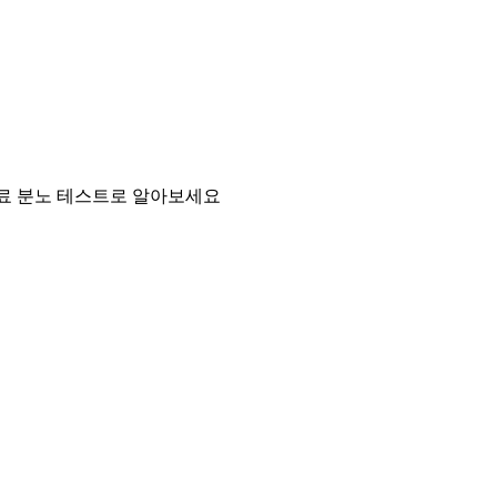
무료 분노 테스트로 알아보세요