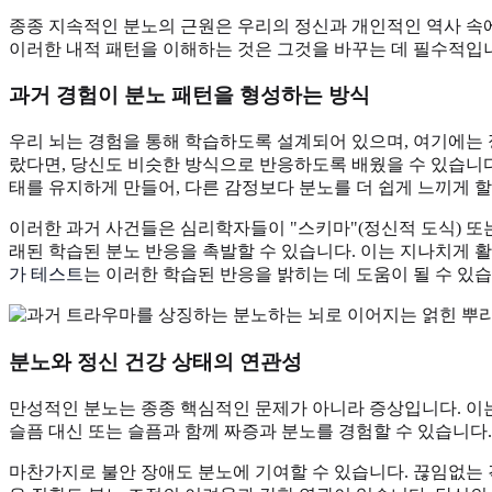
종종 지속적인 분노의 근원은 우리의 정신과 개인적인 역사 속에
이러한 내적 패턴을 이해하는 것은 그것을 바꾸는 데 필수적입
과거 경험이 분노 패턴을 형성하는 방식
우리 뇌는 경험을 통해 학습하도록 설계되어 있으며, 여기에는
랐다면, 당신도 비슷한 방식으로 반응하도록 배웠을 수 있습니
태를 유지하게 만들어, 다른 감정보다 분노를 더 쉽게 느끼게 할
이러한 과거 사건들은 심리학자들이 "스키마"(정신적 도식) 또
래된 학습된 분노 반응을 촉발할 수 있습니다. 이는 지나치게 
가 테스트
는 이러한 학습된 반응을 밝히는 데 도움이 될 수 있습
분노와 정신 건강 상태의 연관성
만성적인 분노는 종종 핵심적인 문제가 아니라 증상입니다. 이는
슬픔 대신 또는 슬픔과 함께 짜증과 분노를 경험할 수 있습니다
마찬가지로 불안 장애도 분노에 기여할 수 있습니다. 끊임없는 걱