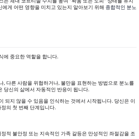
는 체내 코르티솔 수치를 높여 "싸움 또는 도피" 상태를 유지
자신에게 어떤 영향을 미치고 있는지 알아보기 위해
종합적인 분노
식에 중요한 역할을 합니다.
거나, 다른 사람을 위협하거나, 불만을 표현하는 방법으로 분노를
은 당신의 삶에서 자동적인 반응이 됩니다.
 되지 않을 수 있음을 인식하는 것에서 시작됩니다. 당신은 이
과정의 첫 번째 단계입니다.
재정적 불안정 또는 지속적인 가족 갈등은 만성적인 좌절감을 조