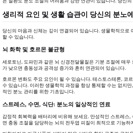
은 질환도 분노 조절의 어려움과 강한 연관이 있습니다. 당신의 
생리적 요인 및 생활 습관이 당신의 분노
당신의 마음과 신체는 깊이 연결되어 있습니다. 생물학적으로 어
할 수 있습니다.
뇌 화학 및 호르몬 불균형
세로토닌, 도파민과 같은 뇌 신경전달물질은 기분 조절에 매우 
가 낮으면 충동성과 공격성 증가와 흔히 연관되어 있습니다.
호르몬 변화도 주요 요인이 될 수 있습니다. 테스토스테론, 코
수 있습니다. 이러한 생물학적 과정을 항상 통제할 수는 없지만
적인 분노 관리를 위한 기초입니다.
스트레스, 수면, 식단: 분노의 일상적인 연료
감정적 회복력을 배터리에 비유해 보세요. 만성적인 스트레스, 
면 충동 조절을 담당하는 뇌의 전두엽 피질이 최적으로 기능하지 