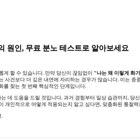
의 원인, 무료 분노 테스트로 알아보세요
롭게 할 수 있습니다. 만약 당신이 끊임없이
"나는 왜 이렇게 화가
는 사건보다 더 깊은 내면에 자리하는 경우가 많습니다. 이는 종
화를 찾는 첫 번째 핵심적인 단계입니다.
 데 도움을 드릴 것입니다. 과거 경험부터 일상 습관까지, 당신
이 개인적으로 어떻게 적용되는지 알고 싶다면, 맞춤화된 통찰력