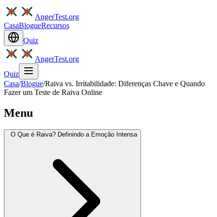
AngerTest.org
Casa
Blogue
Recursos
Quiz
AngerTest.org
Quiz
Casa
/
Blogue
/
Raiva vs. Irritabilidade: Diferenças Chave e Quando
Fazer um Teste de Raiva Online
Menu
O Que é Raiva? Definindo a Emoção Intensa