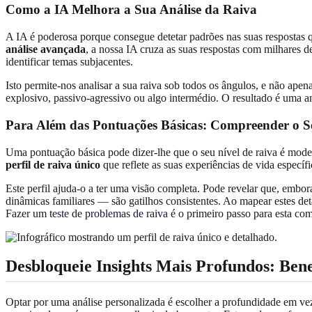
Como a IA Melhora a Sua Análise da Raiva
A IA é poderosa porque consegue detetar padrões nas suas respostas 
análise avançada
, a nossa IA cruza as suas respostas com milhares d
identificar temas subjacentes.
Isto permite-nos analisar a sua raiva sob todos os ângulos, e não apen
explosivo, passivo-agressivo ou algo intermédio. O resultado é uma a
Para Além das Pontuações Básicas: Compreender o Se
Uma pontuação básica pode dizer-lhe que o seu nível de raiva é moder
perfil de raiva único
que reflete as suas experiências de vida específ
Este perfil ajuda-o a ter uma visão completa. Pode revelar que, embor
dinâmicas familiares — são gatilhos consistentes. Ao mapear estes deta
Fazer um
teste de problemas de raiva
é o primeiro passo para esta co
Desbloqueie Insights Mais Profundos: Bene
Optar por uma análise personalizada é escolher a profundidade em ve