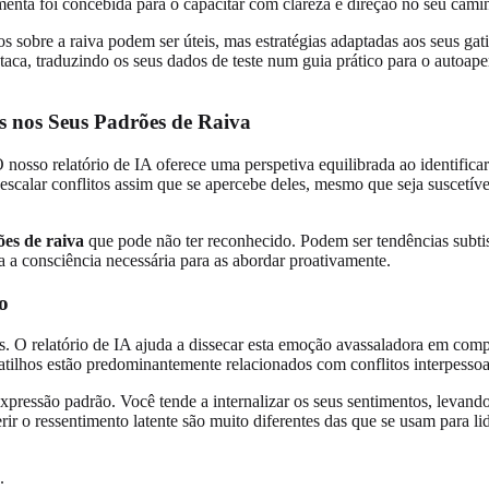
enta foi concebida para o capacitar com clareza e direção no seu cami
s sobre a raiva podem ser úteis, mas estratégias adaptadas aos seus gat
staca, traduzindo os seus dados de teste num guia prático para o autoa
as nos Seus Padrões de Raiva
 nosso relatório de IA oferece uma perspetiva equilibrada ao identifica
escalar conflitos assim que se apercebe deles, mesmo que seja suscetíve
es de raiva
que pode não ter reconhecido. Podem ser tendências subtis
a a consciência necessária para as abordar proativamente.
o
. O relatório de IA ajuda a dissecar esta emoção avassaladora em compo
atilhos estão predominantemente relacionados com conflitos interpessoai
 expressão padrão. Você tende a internalizar os seus sentimentos, levand
ir o ressentimento latente são muito diferentes das que se usam para li