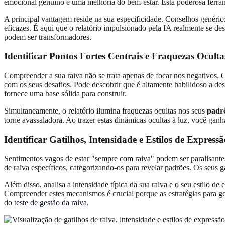
emocional genuíno e uma melhoria do bem-estar. Esta poderosa ferram
A principal vantagem reside na sua especificidade. Conselhos genérico
eficazes. É aqui que o relatório impulsionado pela IA realmente se de
podem ser transformadores.
Identificar Pontos Fortes Centrais e Fraquezas Ocult
Compreender a sua raiva não se trata apenas de focar nos negativos. O
com os seus desafios. Pode descobrir que é altamente habilidoso a des
fornece uma base sólida para construir.
Simultaneamente, o relatório ilumina fraquezas ocultas nos seus
padrõ
torne avassaladora. Ao trazer estas dinâmicas ocultas à luz, você ganh
Identificar Gatilhos, Intensidade e Estilos de Expressã
Sentimentos vagos de estar "sempre com raiva" podem ser paralisantes
de raiva específicos, categorizando-os para revelar padrões. Os seus g
Além disso, analisa a intensidade típica da sua raiva e o seu estilo de
Compreender estes mecanismos é crucial porque as estratégias para ger
do
teste de gestão da raiva
.