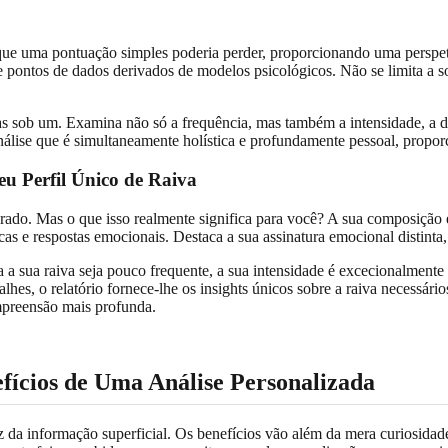
que uma pontuação simples poderia perder, proporcionando uma perspet
e pontos de dados derivados de modelos psicológicos. Não se limita a so
as sob um. Examina não só a frequência, mas também a intensidade, a dur
nálise que é simultaneamente holística e profundamente pessoal, propo
u Perfil Único de Raiva
ado. Mas o que isso realmente significa para você? A sua composição emo
icas e respostas emocionais. Destaca a sua assinatura emocional distinta
a a sua raiva seja pouco frequente, a sua intensidade é excecionalmente 
lhes, o relatório fornece-lhe os insights únicos sobre a raiva necessár
mpreensão mais profunda.
fícios de Uma Análise Personalizada
z da informação superficial. Os benefícios vão além da mera curiosid