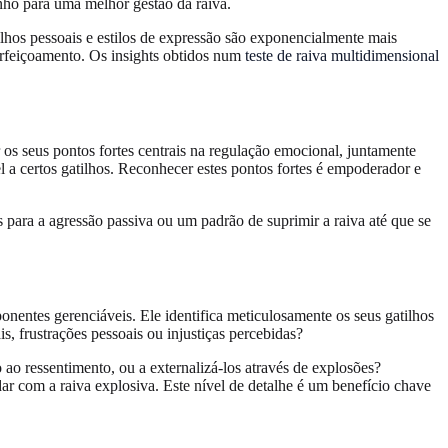
nho para uma melhor gestão da raiva.
ilhos pessoais e estilos de expressão são exponencialmente mais
perfeiçoamento. Os insights obtidos num
teste de raiva multidimensional
r os seus pontos fortes centrais na regulação emocional, juntamente
l a certos gatilhos. Reconhecer estes pontos fortes é empoderador e
 para a agressão passiva ou um padrão de suprimir a raiva até que se
nentes gerenciáveis. Ele identifica meticulosamente os seus gatilhos
s, frustrações pessoais ou injustiças percebidas?
o ao ressentimento, ou a externalizá-los através de explosões?
dar com a raiva explosiva. Este nível de detalhe é um benefício chave