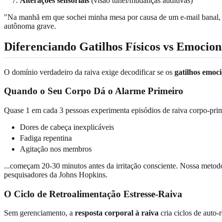
Alterações sensoriais
(visão túnel/mudanças auditivas)
"Na manhã em que sochei minha mesa por causa de um e-mail banal, f
autônoma grave.
Diferenciando Gatilhos Físicos vs Emocion
O domínio verdadeiro da raiva exige decodificar se os
gatilhos emocio
Quando o Seu Corpo Dá o Alarme Primeiro
Quase 1 em cada 3 pessoas experimenta episódios de raiva corpo-pri
Dores de cabeça inexplicáveis
Fadiga repentina
Agitação nos membros
...começam 20-30 minutos antes da irritação consciente. Nossa metodol
pesquisadores da Johns Hopkins.
O Ciclo de Retroalimentação Estresse-Raiva
Sem gerenciamento, a
resposta corporal à raiva
cria ciclos de auto-