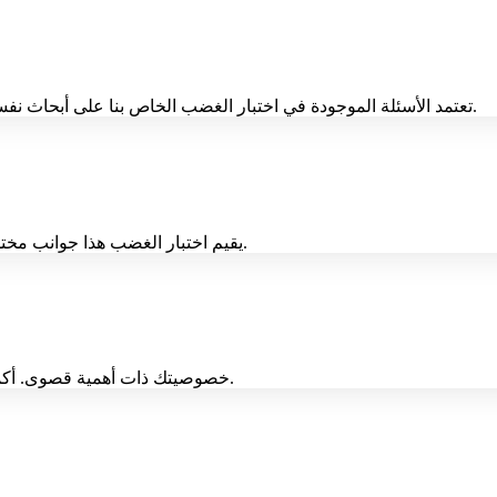
تعتمد الأسئلة الموجودة في اختبار الغضب الخاص بنا على أبحاث نفسية راسخة في تقييم الغضب، مما يضمن الحصول على رؤى ذات صلة.
يقيم اختبار الغضب هذا جوانب مختلفة من الغضب، بما في ذلك التردد والشدة والمحفزات وأنماط التعبير.
خصوصيتك ذات أهمية قصوى. أكمل اختبار الغضب بثقة، مع العلم أنه يتم التعامل مع بياناتك بشكل آمن.