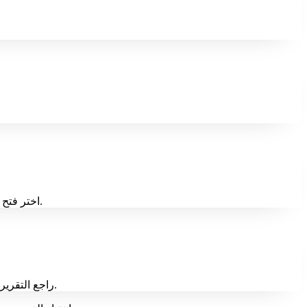
اختر فتح تحليل أعمق. من خلال توفير سياق إضافي اختياري، يمكن لنظامنا إعداد المزيد من الأفكار. سترى مؤشر تحميل إذا حددت هذا الخيار المحسن.
راجع التقرير الذي اخترته: إما ملخص اختبار الغضب الأساسي أو تقرير تحليل الذكاء الاصطناعي المتعمق. ستوجهك الواجهة المحدثة عند الانتهاء إلى نتائجك.