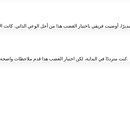
كنت مترددًا في البداية، لكن اختبار الغضب هذا قدم ملاحظات واضحة وغير قضائية. لقد ساعدني في رحلتي لإدارة غضبي بشكل أكثر فعالية.