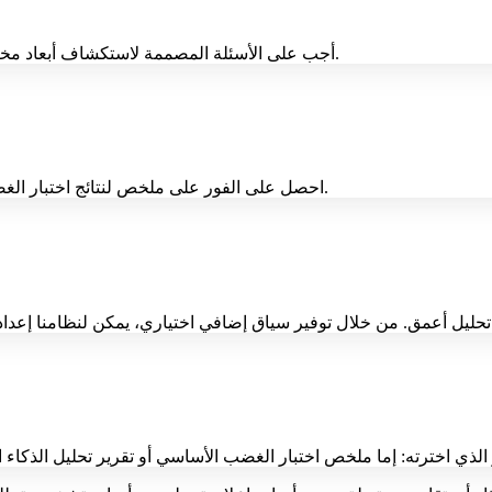
أجب على الأسئلة المصممة لاستكشاف أبعاد مختلفة من غضبك. يعد إكمال اختبار الغضب الأولي هذا أمرًا سهلاً وسريعًا.
احصل على الفور على ملخص لنتائج اختبار الغضب الخاص بك، مع إبراز الاتجاهات والأنماط الرئيسية بناءً على إجاباتك.