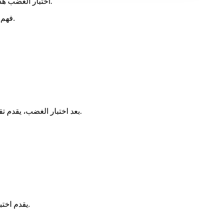
اختبار الغضب هذا وأي تقارير مرتبطة به هي أدوات إعلامية، وليست أدوات تشخيصية. للحصول على تشخيص سريري، يرجى استشارة أخصائي الصحة العقلية.
فهم الغضب وإدارته هو رحلة. اختبار الغضب الخاص بنا والرؤى المتقدمة الاختيارية موجودة هنا لدعم مسارك نحو زيادة الوعي العاطفي والرفاهية.
بعد اختبار الغضب، يقدم تقريرنا الاختياري المستند إلى الذكاء الاصطناعي تحليلًا شاملاً لوضعك الفريد، وتحديد نقاط القوة والتحديات، وتوفير خطط عمل مخصصة.
يقدم اختبار الغضب الشامل الخاص بنا نظرة متعددة الأوجه على غضبك، مما يساعدك على فهم الفروق الدقيقة فيه من أجل تحكم أفضل في المشاعر.