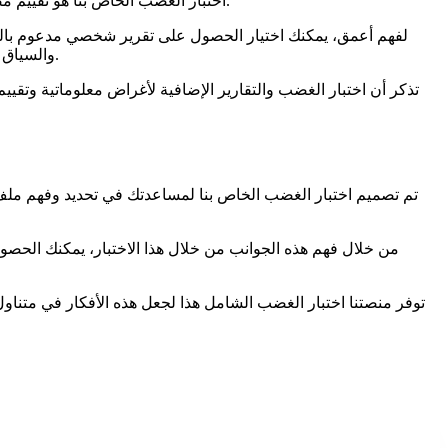
اختبار الغضب الخاص بنا هو تقييم مصمم بعناية ومستوحى من النماذج النفسية الراسخة. ويهدف إلى مساعدتك على فهم جوانب مختلفة من غضبك، مثل تكراره، وشدته، وأسبابه.
لفهم أعمق، يمكنك اختيار الحصول على تقرير شخصي مدعوم بالذكاء
والسياق الإضافي الاختياري، في سيناريوهات محددة، ونقاط القوة الشخصية، والتحديات المحتملة، وتأثيرات الحياة اليومية، ويوفر خطة عمل مخصصة.
تذكر أن اختبار الغضب والتقارير الإضافية لأغراض معلوماتية وت
تم تصميم اختبار الغضب الخاص بنا لمساعدتك في تحديد وفهم ملف 
من خلال فهم هذه الجوانب من خلال هذا الاختبار، يمكنك الح
توفر منصتنا اختبار الغضب الشامل هذا لجعل هذه الأفكار في متناول