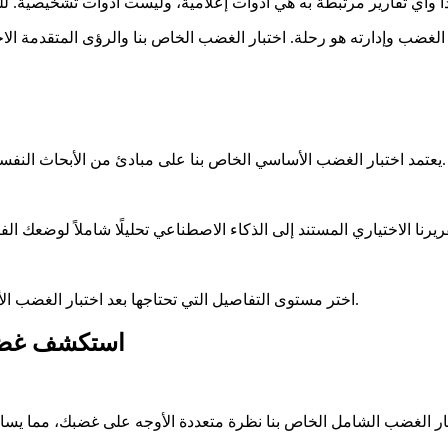
يعتمد اختبار الغضب الأساسي الخاص بنا على مبادئ من الأبحاث النفسية، مما يضمن حصولك على رؤى ذات مغزى وذات صلة بغضبك.
اختر مستوى التفاصيل التي تحتاجها بعد اختبار الغضب الأولي: ملخص موجز أو تحليل شامل وشخصي. أنت في السيطرة.
استكشف غضبك