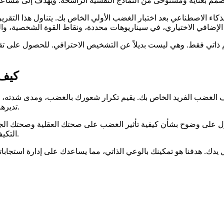
 الاصطناعي بعد اختبار الغضب الأولي الخاص بك. يتناول هذا التقرير،
قييم ذاتي فقط. وهي ليست بديلاً عن التشخيص الاحترافي. للحصول على
كيف 
الغضب الفريد الخاص بك. يقيم تكرار شعورك بالغضب، ومدى شدته، وما ه
تديرها. يوفر اختبار الغضب هذا طريقة منظمة للتفكير في أنماطك العاطفية.
صول على وضوح بشأن كيفية تأثير الغضب على صحتك العقلية وصحتك الج
التكيف الفعالة وتحسين تنظيمك العاطفي العام. يعمل اختبار الغضب كدليل.
 يدك. هدفنا هو تمكينك بالوعي الذاتي، مما يساعدك على إدارة استجاب