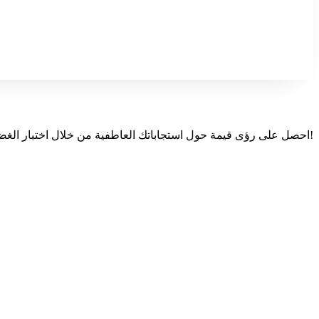
احصل على رؤى قيمة حول استجاباتك العاطفية من خلال اختبار الغضب الشامل الخاص بنا. اكتشف أنماطك، وافهم محفزاتك، واتخذ الخطوة الأولى نحو تحسين الرفاهية العاطفية من خلال نظامنا الأساسي اليوم!