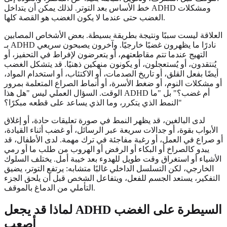
خط الأساس بعد التوتر. لذلك يمكن أن يتداخل ADHD ومشكلات
الغضب حتى عندما لا يكون الغضب هو القصة كلها.
العلاقة ليست سببًا ونتيجة بطريقة بسيطة. بعض الأشخاص المصابين
بـ ADHD نادرًا ما يظهرون غضبًا خارجيًا. وآخرون يصبحون سريعي
التهيج عندما تتم مقاطعتهم، أو يتعرضون لإفراط في التحفيز، أو
يُنتقدون، أو يُستعجلون، أو يكونون منهكين ذهنيًا. قد يتشكل الغضب
أيضًا بفعل القلق، أو تاريخ الصدمات، أو الاكتئاب، أو استخدام المواد،
أو مشكلات النوم، أو ضغط الأسرة، أو أنماط الصراع المتعلمة بمرور
الوقت. السؤال العملي ليس "هل هذا ADHD أم غضب؟" بل "ما
النمط الذي يتكرر، وما الذي يساعد على قطعه مبكرًا؟"
لدى البالغين، قد يظهر النمط في صورة تعليقات حادة، أو إغلاق
الأبواب بقوة، أو جدالات سريعة عبر الرسائل، أو غضب أثناء القيادة،
أو صراع في العمل، أو رغبة مفاجئة في ترك مهمة. لدى الأطفال، قد
يبدو كالصراخ أو البكاء أو الرفض أو الهروب من طلب ما أو رمي
الأشياء أو استغراق وقت طويل للهدوء بعد خيبة أمل. يختلف السلوك
الخارجي، لكن التسلسل الداخلي غالبًا متشابه: يرتفع التوتر، يضيق
التفكير، يستعد الجسم للفعل، ويتفاعل الشخص قبل أن يلحق الجزء
التأملي من الدماغ بالموقف.
لماذا قد يجعل ADHD السيطرة على الغضب
أصعب