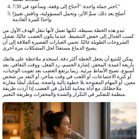
اختر جملة واحدة: "أحتاج إلى وقفة، وسأعود في 7:30."
أصلح بعد ذلك: سمِّ الأثر، وتحمل المسؤولية، وناقش تغييرًا
واحدًا للمرة القادمة.
تبدو هذه الخطة بسيطة، لكنها تعمل لأنها تنقل الهدف الأول من
كسب الجدال إلى خفض التنشيط. عندما يكون الغضب عاليًا، تفشل
الشروحات الطويلة غالبًا. تحمي العبارات القصيرة العلاقة إلى أن
يصبح الدماغ مستعدًا لحل المشكلات مرة أخرى.
يمكن للتتبع أن يجعل الخطة أكثر دقة. استخدم ملاحظة على هاتفك
بأربعة أعمدة: المحفز، إشارة الجسم، رد الفعل، ووقت التعافي. بعد
أسبوع، تصبح الأنماط مرئية. ربما يرتفع الغضب بعد تفويت الوجبات،
أو كثرة الاجتماعات، أو اللعب في وقت متأخر، أو النقد من شخص
معين، أو المهام المفتوحة بلا خطوة تالية واضحة. يمكنك أيضًا مقارنة
ملاحظاتك مع
أداة مجانية للتأمل في الغضب
إذا أردت طريقة
منظمة للتفكير في التكرار والشدة والمحفزات وطريقة التعبير.