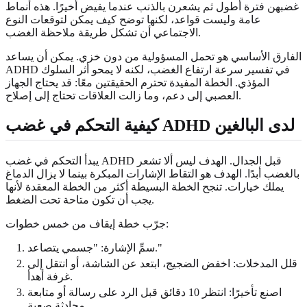
غضبهن فترة أطول ثم يشعرن بالذنب عندما يفيض أخيرًا. هذه أنماط
عامة وليست قواعد، لكنها توضح كيف يمكن لتوقعات النوع
الاجتماعي أن تشكل طريقة ملاحظة الغضب.
الفارق الأساسي هو تحمل المسؤولية من دون خزي. يمكن أن يساعد
ADHD في تفسير سرعة ارتفاع الغضب، لكنه لا يمحو أثر السلوك
المؤذي. الخطة المفيدة تحترم الحقيقتين معًا: قد يحتاج الجهاز
العصبي إلى دعم، وما زالت العلاقات تحتاج إلى إصلاح.
كيفية التحكم في غضب ADHD لدى البالغين
يبدأ التحكم في غضب ADHD قبل الجدال. الهدف ليس ألا تشعر
بالغضب أبدًا. الهدف هو التقاط الإشارات المبكرة بينما لا يزال الدماغ
يملك خيارات. تنجح الخطة البسيطة أكثر من الخطة المعقدة لأنها
يجب أن تكون متاحة تحت الضغط.
جرّب خطة إيقاف من خمس خطوات:
سمِّ الإشارة: "جسمي يتصاعد."
قلل المدخلات: اخفض الضجيج، ابتعد عن الشاشة، أو انتقل إلى
غرفة أهدأ.
اصنع تأخيرًا: انتظر 10 دقائق قبل الرد على رسالة أو متابعة
محادثة صعبة.