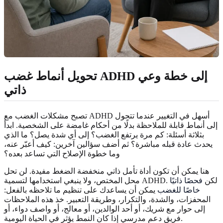
تحويل أنماط غضب ADHD إلى خطة وعي
ذاتي
تصبح مشكلات الغضب مع ADHD أسهل في التغيير عندما تتحول
إلى أنماط قابلة للملاحظة بدلًا من أحكام غامضة على الشخصية. ابدأ
بثلاثة أسئلة: كم مرة يرتفع الغضب؟ إلى أي شدة يصل؟ ما الذي
يحدث عادة قبله مباشرة؟ ثم أضف سؤالين آخرين: كيف أعبّر عنه،
وما خطوة الإصلاح التي تساعد بعده؟
هنا يمكن أن تكون أداة تأمل ذاتي منخفضة الضغط مفيدة. لن تحل
محل المختص، ولا ينبغي استخدامها لتسمية ADHD. لكن
فحصًا ذاتيًا
خاصًا للغضب
يمكن أن يساعدك على تنظيم ما تلاحظه بالفعل:
المحفزات، والشدة، والتكرار، وطريقة التعبير. خذ هذه الملاحظات
إلى حوار مع شريك، أو أحد الوالدين، أو معالج، أو واصف دواء، أو
فريق دعم مدرسي إذا كان النمط يؤثر في الحياة اليومية.