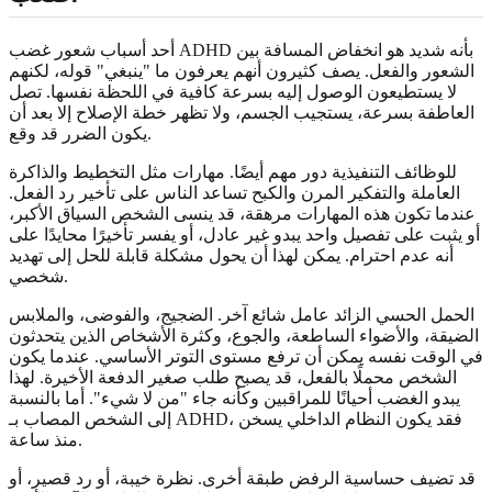
أحد أسباب شعور غضب ADHD بأنه شديد هو انخفاض المسافة بين
الشعور والفعل. يصف كثيرون أنهم يعرفون ما "ينبغي" قوله، لكنهم
لا يستطيعون الوصول إليه بسرعة كافية في اللحظة نفسها. تصل
العاطفة بسرعة، يستجيب الجسم، ولا تظهر خطة الإصلاح إلا بعد أن
يكون الضرر قد وقع.
للوظائف التنفيذية دور مهم أيضًا. مهارات مثل التخطيط والذاكرة
العاملة والتفكير المرن والكبح تساعد الناس على تأخير رد الفعل.
عندما تكون هذه المهارات مرهقة، قد ينسى الشخص السياق الأكبر،
أو يثبت على تفصيل واحد يبدو غير عادل، أو يفسر تأخيرًا محايدًا على
أنه عدم احترام. يمكن لهذا أن يحول مشكلة قابلة للحل إلى تهديد
شخصي.
الحمل الحسي الزائد عامل شائع آخر. الضجيج، والفوضى، والملابس
الضيقة، والأضواء الساطعة، والجوع، وكثرة الأشخاص الذين يتحدثون
في الوقت نفسه يمكن أن ترفع مستوى التوتر الأساسي. عندما يكون
الشخص محملًا بالفعل، قد يصبح طلب صغير الدفعة الأخيرة. لهذا
يبدو الغضب أحيانًا للمراقبين وكأنه جاء "من لا شيء". أما بالنسبة
إلى الشخص المصاب بـ ADHD، فقد يكون النظام الداخلي يسخن
منذ ساعة.
قد تضيف حساسية الرفض طبقة أخرى. نظرة خيبة، أو رد قصير، أو