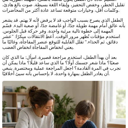
تقليل الخطر، وخفض التحفيز، وإبقاء اللغة بسيطة. صوت بالغ هادئ،
وكلمات أقل، وخيارات متوقعة تساعد عادة أكثر من المحاضرات.
الطفل الذي يصرخ بسبب الواجب قد لا يرفض لأنه لا يهتم. قد يشعر
بأنه عالق أمام مهمة طويلة جدًا، أو غامضة جدًا، أو صعبة البدء. قسّم
المهمة إلى خطوة تالية مرئية واحدة. وفر حركة قبل الجلوس.
استخدم مؤقتات تُظهر مرور الوقت. أعطِ الانتقالات مبكرًا: "عشر
دقائق، ثم الحذاء." تقلل القابلية للتوقع عنصر المفاجأة، وغالبًا ما
يعني انخفاض المفاجأة انخفاض الغضب.
بعد أن يهدأ الطفل، استخدم مراجعة قصيرة. اسأل: ما الذي كان
صعبًا؟ ماذا شعر جسمك أولًا؟ ما الذي ساعد قليلًا؟ ماذا يمكن أن
نجرب في المرة القادمة؟ اجعل المراجعة عملية ومختصرة. ينبغي
أن يغادر الطفل بمهارة واحدة، لا بإحساس بأنه سيئ أخلاقيًا.