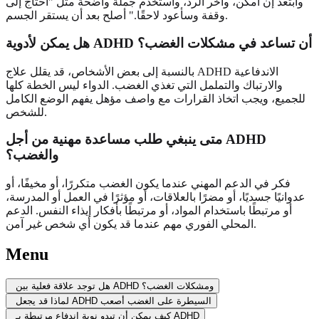
وابتعد إن أمكن، وأخّر الرد، واستخدم جملة واضحة مثل "أحتاج إلى
وقفة وسأعود لاحقًا." أصلح بعد أن يستقر الجسم.
هل يمكن لأدوية ADHD أن تساعد في مشكلات الغضب؟
بالنسبة إلى بعض الأشخاص، قد يقلل علاج ADHD الاندفاعية
والارتباك والتململ التي تغذي الغضب. الدواء ليس الخطة كلها
للجميع، ويجب اتخاذ القرارات مع واصف مؤهل يفهم الوضع الكامل
للشخص.
متى ينبغي طلب مساعدة مهنية من أجل ADHD
والغضب؟
فكر في الدعم المهني عندما يكون الغضب متكررًا، أو مخيفًا، أو
عدوانيًا جسديًا، أو مضرًا بالعلاقات، أو مؤثرًا في العمل أو المدرسة،
أو مرتبطًا باستخدام المواد، أو مرتبطًا بأفكار إيذاء النفس. الدعم
المحلي الفوري مهم عندما قد يكون أي شخص غير آمن.
Menu
هل توجد علاقة فعلية بين ADHD ومشكلات الغضب؟
لماذا قد يجعل ADHD السيطرة على الغضب أصعب
كيف يمكن أن تبدو نوبة اندفاع مرتبطة بـ ADHD