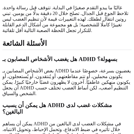
غالبًا ما يبدو التقدم صغيرًا في البداية. تتوقف قبل رسالة واحدة.
تلاحظ الجوع قبل الجدال. تصلح خلال 20 دقيقة بدلًا من يومين. تبني
روتين انتقال لطفلك. لهذه التغييرات قيمة لأن تنظيم الغضب ليس
تغييرًا كاملًا للشخصية؛ بل هو مجموعة من أشكال الدعم القابلة
للتكرار تجعل اللحظة الصعبة التالية أقل تلقائية.
الأسئلة الشائعة
هل يغضب الأشخاص المصابون بـ ADHD بسهولة؟
بعض الأشخاص المصابين بـ ADHD يغضبون بسرعة، خصوصًا عندما
يكونون محملين، أو تتم مقاطعتهم، أو يُنتقدون، أو يُستعجلون، أو
يكونون منهكين عاطفيًا. آخرون لا يظهرون غضبًا خارجيًا كبيرًا. يمكن
أن يجعل ADHD التنظيم أصعب، لكن أنماط الغضب تختلف حسب
الشخص والسياق.
هل يمكن أن يسبب ADHD مشكلات غضب لدى
البالغين؟
يمكن أن يساهم ADHD في مشكلات الغضب لدى البالغين من
خلال تأثيره في ضبط الاندفاع، وتحمل الإحباط، وتحويل الانتباه،