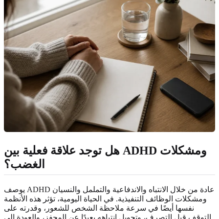
هل توجد علاقة فعلية بين ADHD ومشكلات
الغضب؟
يوصف ADHD عادة من خلال الانتباه والاندفاعية والتململ والنسيان
ومشكلات الوظائف التنفيذية. في الحياة اليومية، تؤثر هذه الأنظمة
نفسها أيضًا في سرعة ملاحظة الشخص للشعور، وقدرته على
التوقف قبل التصرف، وتحويل انتباهه بعيدًا عن المحفز، والعودة إلى