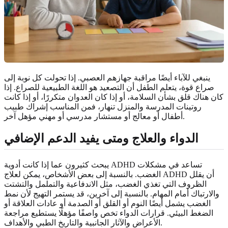
ينبغي للآباء أيضًا مراقبة جهازهم العصبي. إذا تحولت كل نوبة إلى
صراع قوة، يتعلم الطفل أن التصعيد هو اللغة الطبيعية للصراع. إذا
كان هناك قلق بشأن السلامة، أو إذا كان العدوان متكررًا، أو إذا كانت
روتينات المدرسة والمنزل تنهار، فمن المناسب إشراك طبيب
أطفال أو معالج أو مستشار مدرسي أو مهني مؤهل آخر.
الدواء والعلاج ومتى يفيد الدعم الإضافي
يبحث كثيرون عما إذا كانت أدوية ADHD تساعد في مشكلات
الغضب. بالنسبة إلى بعض الأشخاص، يمكن لعلاج ADHD أن يقلل
الظروف التي تغذي الغضب، مثل الاندفاعية والتململ والتشتت
والارتباك أمام المهام. بالنسبة إلى آخرين، قد يستمر التهيج لأن نمط
الغضب يشمل أيضًا النوم أو القلق أو الصدمة أو عادات العلاقة أو
الضغط البيئي. قرارات الدواء تخص واصفًا مؤهلًا يستطيع مراجعة
الأعراض والآثار الجانبية والتاريخ الطبي والأهداف.