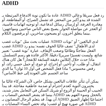
ADHD
عادة ما تكون نوبة الاندفاع المرتبطة بـ ADHD رد فعل سريعًا وعالي
الشدة قد يبدو أكبر من المحفز. قد تشمل الصراخ، أو المقاطعة، أو
مغادرة الغرفة، أو إرسال رسائل اندفاعية، أو توجيه اتهامات قاسية،
أو العجز عن مواصلة الحوار. يصبح بعض الناس صاخبين ومواجهين؛
بينما ينغلق آخرون، أو يصبحون ساخرين، أو يرفضون الكلام.
عمليات بحث مثل "نوبات غضب ADHD لدى البالغين" أو "نوبات
غضب ADHD لدى الأطفال" تصف غالبًا الخوف نفسه: يبدو رد
الفعل مفاجئًا وطاغيًا وصعب الإيقاف. عبارة "نوبة غضب" تعبير
شائع، وليست تفسيرًا سريريًا دقيقًا. الأكثر فائدة هو رسم التسلسل.
ماذا حدث خلال الثلاثين دقيقة السابقة للانفجار؟ هل كان هناك
انتقال، أو طلب، أو تأخير، أو إحراج، أو جوع، أو حمل حسي زائد، أو
رفض محسوس؟ ماذا فعل الشخص في أول 10 ثوان؟ ما الذي
ساعد الجسم على العودة إلى خط الأساس؟
يمكن أن تتأثر علاقات البالغين بشكل خاص، لأن الشركاء غالبًا ما
يختبرون النوبة كعدم احترام أو صدمة عاطفية مفاجئة. قد يبدأ
الحبيب أو الحبيبة أو الزوج أو شريك السكن في التعامل بحذر شديد،
بينما قد يشعر الشخص المصاب بـ ADHD بالخجل وسوء الفهم بعد
أن يهدأ. قد يتعلم الرجال المصابون بـ ADHD اجتماعيًا إظهار الضيق
في صورة تهيج أو غضب؛ وقد تخفي النساء المصابات بـ ADHD