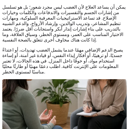
يمكن أن يساعد العلاج لأن الغضب ليس مجرد شعور؛ بل هو تسلسل
من إشارات الجسم والتفسيرات والاندفاعات والكلمات وخيارات
الإصلاح. قد تساعد الاستراتيجيات المعرفية السلوكية، ومهارات
تنظيم المشاعر، وتدريب الوالدين، وإرشاد الأزواج، والدعم الشبيه
بالتدريب على بناء إشارات إنذار أبكر واستجابات أقل ضررًا. يعتمد
الاختيار المناسب على العمر، ومستوى الخطر، وسياق العلاقة، وما
إذا كانت هناك مخاوف أخرى تتعلق بالصحة النفسية.
يصبح الدعم الإضافي مهمًا عندما يشمل الغضب تهديدات، أو اعتداءً
جسديًا، أو ترهيبًا، أو أفكار إيذاء النفس، أو قيادة غير آمنة، أو إساءة
استخدام مواد، أو خوفًا داخل المنزل. في هذه الحالات، لا تعتبر
المعلومات على الإنترنت كافية. اطلب دعمًا مهنيًا أو طارئًا محليًا
مناسبًا لمستوى الخطر.