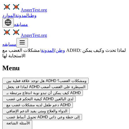
AngerTest.org
وطن
المدونة
الموارد
مسابقه
AngerTest.org
مسابقه
وطن
/
المدونة
/
مشكلات الغضب مع ADHD: لماذا تحدث وكيف يمكن
الاستجابة لها
Menu
هل توجد علاقة فعلية بين ADHD ومشكلات الغضب؟
لماذا قد يجعل ADHD السيطرة على الغضب أصعب
كيف يمكن أن تبدو نوبة اندفاع مرتبطة بـ ADHD
كيفية التحكم في غضب ADHD لدى البالغين
دعم طفل لديه مشكلات غضب مع ADHD
الدواء والعلاج ومتى يفيد الدعم الإضافي
تحويل أنماط غضب ADHD إلى خطة وعي ذاتي
الأسئلة الشائعة