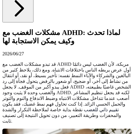
مشكلات الغضب مع ADHD: لماذا تحدث
وكيف يمكن الاستجابة لها
2026/06/27
قد تبدو مشكلات الغضب مع ADHD مربكة، لأن الغضب ليس دائمًا
أول عرض يربطه الناس باختلافات الانتباه. ومع ذلك، يلاحظ كثير من
البالغين والشركاء والآباء النمط نفسه: تأخير بسيط، أو نقد، أو انتقال
من نشاط إلى آخر، أو ضجيج، أو شعور بالرفض يتحول فجأة إلى رد
فعل يبدو أكبر من الموقف. لا يجعل ADHD الشخص غاضبًا بطبيعته،
والغضب وحده لا يثبت وجود ADHD. لكنه قد يجعل تنظيم المشاعر
أصعب عندما تتداخل مشكلات الانتباه وضبط الاندفاع والنوم والتوتر
والحمل الحسي الزائد. إذا كنت تحاول فهم نمط غضبك، فقد يكون
تقييم ذاتي للغضب
نقطة بداية خاصة لملاحظة التكرار والشدة
والمحفزات وطريقة التعبير، من دون تحويل النتيجة إلى تصنيف
ثابت.