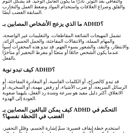
والتعافي بعد التوتر. نادرًا ما يكون العامل الوحيد. قد يشكل النوم
والقلق وصراع العلاقات واستخدام المواد وضغط العمل والتجارب
السابقة الغضب أيضًا.
ما الذي يزعج الأشخاص المصابين بـ ADHD؟
تشمل المهيجات الشائعة المقاطعات، والتعليمات غير الواضحة،
والمهام المملة، والانتقالات المفاجئة، والحمل الحسي الزائد،
والانتظار، والنقد، والشعور بسوء الفهم. قد تبدو هذه المحفزات أسوأ
عندما يكون الشخص جائعًا أو متعبًا أو مفرط التحفيز أو متأخرًا
بالفعل.
كيف تبدو نوبة ADHD؟
قد تبدو كالصراخ، أو الكلمات القاسية، أو المغادرة المفاجئة، أو
الرسائل السريعة، أو ضرب الأشياء، أو رفض مهمة، أو السخرية، أو
الانغلاق. أكثر دليل مفيد هو سرعة وشدة رد الفعل، يليهما صعوبة
العودة إلى الهدوء.
كيف يمكن للبالغين المصابين بـ ADHD التحكم في
الغضب في اللحظة نفسها؟
استخدم خطة إيقاف قصيرة: سمِّ إشارة الجسم، وقلل التحفيز،