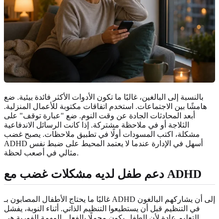
بالنسبة إلى البالغين، غالبًا ما تكون الأدوات الأكثر فائدة بيئية. ضع
هامشًا بين الاجتماعات. استخدم اتفاقات مكتوبة للأعمال المنزلية.
أبعد المحادثات الجادة عن وقت النوم. ضع "عبارة توقف" على
الثلاجة أو في ملاحظة مشتركة. إذا كانت الرسائل الاندفاعية
مشكلة، اكتب المسودات أولًا في تطبيق ملاحظات. يصبح غضب
ADHD أسهل في الإدارة عندما لا يعتمد المحيط على ضبط نفس
مثالي في أصعب لحظة.
دعم طفل لديه مشكلات غضب مع ADHD
غالبًا ما يحتاج الأطفال المصابون بـ ADHD إلى أن يشاركهم البالغون
في التنظيم قبل أن يستطيعوا التنظيم الذاتي. أثناء النوبة، يفشل
التعليم عادة لأن الطفل يكون محملًا بالفعل. المهمة الفورية هي