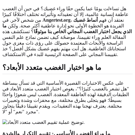
هل تساءلت يومًا عما يكمن حقًا وراء غضبك؟ في حين أن الغضب
عاطفة إنسانية عالمية، إلا أن تعقيداته وتأثيراته تختلف اختلافًا كبيرًا
، نعتقد أن فهم
أنماط غضبك
Angertest.org
من شخص لآخر. في
الفريدة هو الخطوة الأولى نحو إدارة عاطفية أكثر صحة. ولكن
ما
الذي يجعل اختبار الغضب المجاني الخاص بنا موثوقًا
؟ تستكشف هذه
المقالة العلم وراء تقييمنا، موضحًة كيف تضمن نماذج علم النفس
الراسخة والأبحاث المعتمدة حصولك على رؤى ذات مغزى حول
استجاباتك العاطفية. هل أنت مهتم بفهم غضبك بشكل أفضل؟ خذ
تقييمنا المجاني على الصفحة الرئيسية للبدء في الاستكشاف.
ما هو
اختبار الغضب متعدد الأبعاد
؟
على عكس الاختبارات القصيرة الأساسية التي قد تسأل ببساطة
"هل تشعر بالغضب كثيرًا؟"، يغوص اختبار الغضب متعدد الأبعاد في
الطبقات الدقيقة لهذه العاطفة المعقدة. الغضب ليس شعورًا واحدًا
بسيطًا؛ فهو يتجلى بطرق مختلفة، مع محفزات وشدة وتعبيرات
مختلفة. يعترف نهجنا بهذه التعقيدات، ويقدم تقييمًا دقيقًا يتجاوز
مجرد "نعم" أو "لا".
ما وراء الغضب الأساسي: تقييم
التكرار والشدة