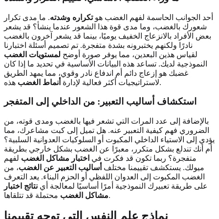
أحد الجوانب الحاسمة لفهم الغضب هو
تكراره وشدته
. ما مدى تكرار
شعورك بالغضب، وما مدى قوة هذا الشعور عندما ينشأ؟ قد يشعر
بعض الأفراد بالانزعاج الخفيف يوميًا، بينما قد يشعر آخرون بالغضب
نادرًا ولكنهم يختبرونه بشدة متفجرة. تم تصميم أسئلة اختبارنا
لقياس هذين البعدين، مما يوفر صورة أوضح
لمستويات الغضب
النموذجية لديك. تساعد هذه البيانات الأساسية في تحديد ما إذا كان
غضبك هو إزعاج دائم أم اندفاع نادر وقوي، مما يمهد الطريق
هذه.
لاستراتيجيات أكثر فعالية لإدارة
أنماط الغضب
استكشاف أساليب التعبير: من الداخلي إلى المتفجر
بالإضافة إلى عدد المرات التي تشعر فيها بالغضب ومدى قوته، من
الضروري فهم كيفية التعبير عنه. هل تميل إلى كبت مشاعرك، مما
يؤدي إلى الاستياء الداخلي المكبوت أو السلوكيات العدوانية السلبية؟
أم أنك تندلع بشكل متكرر، معبرًا عن الغضب بشكل خارجي بطريقة
متفجرة؟ ربما تكون قد فكرت في
اختبار مشاكل الغضب
لفهم
ميولك. يستكشف تقييمنا مختلف
أساليب التعبير عن الغضب
، من
الغضب المكبوت إلى العدوان اللفظي أو الحزم البناء. يعد التعرف
على طريقة تعبيرك النموذجية أمرًا أساسيًا لمعالجة أي
نتائج اختبار
محتملة قد تتلقاها.
مشاكل الغضب
نماذج علم النفس
التي توجه تقييمنا