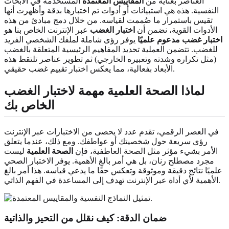
العناصر بعناية من
المقاييس المعتمدة
المستخدمة في الأبحاث
النفسية. هذه هي استبيانات أو أدوات تم اختبارها بدقة وأظهرت أنها
تقيس باستمرار ما صُممت لقياسه. من خلال دمج مبادئ من هذه
الأدوات القوية، نضمن أن
اختبار الغضب
عبر الإنترنت الخاص بنا هو
اختبار غضب مدعوم علميًا
يوفر رؤى شاملة لملفك الشخصي الفريد
للغضب. تتضمن العملية تحديد المفاهيم الرئيسية المتعلقة بالغضب
(مثل تكراره وشدته وتعبيره الخارجي) ثم تطوير عناصر تلتقط هذه
الأبعاد بفعالية، مما يعكس اختبار تقييم غضب حقيقي.
لماذا
الصحة العلمية
مهمة لاختبار الغضب
الخاص بك
في العصر الرقمي، تقدم عدد لا يحصى من الاختبارات عبر الإنترنت
رؤى سريعة حول شخصيتك أو عواطفك. ومع ذلك، عندما يتعلق
الأمر بشيء مؤثر مثل الصحة العاطفية، فإن
الصحة العلمية
ليست
مجرد مصطلح رنان، بل هي أمر بالغ الأهمية. يوفر الاختبار الصحي
علميًا نتائج دقيقة وموثوقة وتعكس حقًا ما يدعي قياسه. هذا أمر بالغ
الأهمية لأي أداة عبر الإنترنت تهدف إلى المساعدة في الفهم الذاتي.
ضمان الدقة: كيف نقلل من التحيز والذاتية