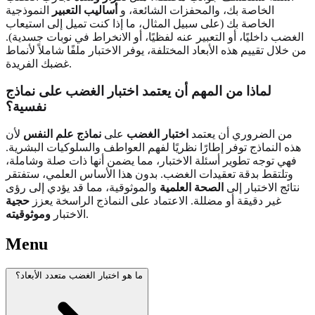
الخاصة بك، والمحفزات الشائعة، و
أساليب التعبير
النموذجية
الخاصة بك (على سبيل المثال، ما إذا كنت تميل إلى استيعاب
الغضب داخليًا، أو التعبير عنه لفظيًا، أو الانخراط في نوبات جسدية).
من خلال تقييم هذه الأبعاد المختلفة، يوفر الاختبار ملفًا شاملاً لأنماط
غضبك الفريدة.
لماذا من المهم أن يعتمد اختبار الغضب على نماذج
نفسية
؟
من الضروري أن يعتمد
اختبار الغضب
على
نماذج علم النفس
لأن
هذه النماذج توفر إطارًا نظريًا لفهم العواطف والسلوكيات البشرية.
فهي توجه تطوير أسئلة الاختبار، مما يضمن أنها ذات صلة وشاملة،
وتلتقط بدقة تعقيدات الغضب. بدون هذا الأساس العلمي، ستفتقر
نتائج الاختبار إلى
الصحة العلمية
والموثوقية، مما قد يؤدي إلى رؤى
غير دقيقة أو مضللة. الاعتماد على النماذج الراسخة يعزز
حجية
.
الاختبار
وموثوقيته
Menu
ما هو اختبار الغضب متعدد الأبعاد؟