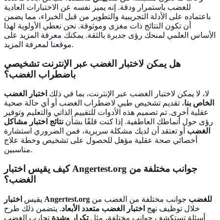
للغضب باستمرار ودقة. إنه يميز نفسه عن الاختبارات العادية
باعتماده على الأدلة التجريبية والتطوير من قبل الخبراء، مما يضمن
أن تكون النتائج ذات مغزى وموثوقة. نحن نعطي الأولوية لهذا
الأساس العلمي لمنحك رؤى جديرة بالثقة. يمكنك
معرفة المزيد على
لمعرفة المزيد.
موقعنا
هل يمكن لاختبار الغضب عبر الإنترنت تشخيصي
باضطراب الغضب
؟
لا، لا يمكن لاختبار الغضب عبر الإنترنت، بما في ذلك
اختبار الغضب
الخاص بنا
، تقديم تشخيص طبي لاضطراب الغضب أو أي حالة صحية
عقلية أخرى. تم تصميم هذه الأدوات للتقييم الذاتي والتعليم وتوفير
رؤى حول أنماطك العاطفية. إذا كنت قلقًا بشأن
نتائج اختبار مشاكل
الغضب
أو تعتقد أن لديك مشكلة سريرية، فمن الضروري استشارة
أخصائي صحة عقلية مؤهل للحصول على تشخيص وخطة علاج
مناسبين.
كيف يقيس اختبار Angertest.org جوانب مختلفة من
الغضب
؟
اختبار Angertest.org للغضب
جوانب مختلفة من الغضب من
يقيس
خلال توظيف نهج
اختبار الغضب متعدد الأبعاد
. يتضمن ذلك طرح
أسئلة تستكشف جوانب مختلفة، مثل
تكرار وشدة
تجارب الغضب