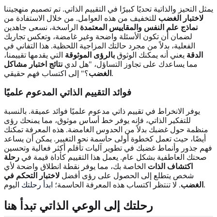
يمثل التحيز والذاتية تحديًا كبيرًا في التقييم الذاتي. تم تصميم منهجيتنا
لاختبار الغضب
للتخفيف من هذه العوامل. من خلال الاستفادة من
نماذج علم النفس
والمقاييس المعتمدة
الراسخة، نسعى جاهدين
لضمان أن تكون الأسئلة واضحة وغير غامضة، وتعكس تجاربك
الفعلية، بدلاً من مجرد حالتك المزاجية اللحظية. هذا التفاني في
الدقة
يعني أنه يمكنك الوثوق
بالرؤى الموثوقة
التي يقدمها تقييمنا،
مما يساعدك على تجاوز التساؤل، "هل لدي
نتائج اختبار مشاكل
؟" إلى اكتساب فهم حقيقي.
الغضب
فوائد التقييم الذاتي المدعوم علميًا
يوفر الانخراط في تقييم ذاتي مدعوم علميًا فوائد عميقة. بالنسبة
للتفكير الذاتي، فإنه يوفر خط أساس موثوق، مما يمنحك رؤى
منظمة حول غضبك بدلاً من الحدوس الغامضة. هذه المعرفة تمكنك
أيضًا، حيث تعمل كخطوة أولى حاسمة نحو التغيير. يمكن أن يساعد
فهم جذور وأنماط غضبك في تطوير آليات تأقلم أكثر فعالية وتحسين
صحتك العاطفية بشكل عام. يعمل هذا التقييم كأداة قيمة في
رحلة
اكتشاف الذات
الخاصة بك، مما يوفر نقطة انطلاق واضحة لأي
شخص يتطلع إلى الحصول على رؤى أفضل
لاختبار التحكم في
اليوم.
الغضب
. لا تنتظر اكتساب هذه المعرفة الحاسمة؛
ابدأ رحلتك
رحلتك إلى الوعي الذاتي تبدأ هنا