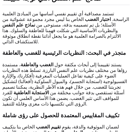
تستمد مصداقية أي تقييم نفسي أساسها من المبادئ العلمية
الراسخة.
اختبار الغضب
الخاص بنا ليس مجرد مجموعة عشوائية من
الأسئلة؛ بل تم تصميمه بدقة، مستوحى من
نماذج علم النفس
والنظريات الأساسية التي شكلت فهمنا للعاطفة والسلوك. هذا
الالتزام بالصرامة العلمية هو ما يجعل أداتنا نقطة انطلاق موثوقة
للاستكشاف الذاتي.
متجذر في البحث: النظريات الرئيسية
للغضب والعاطفة
يستند تقييمنا إلى أبحاث مكثفة حول
الغضب والعاطفة
، مستمدة
رؤاها من مختلف نظريات علم النفس البارزة. تسلط هذه النظريات
الضوء على كيفية تفاعل العمليات المعرفية (أفكارنا)، والإثارة
الفسيولوجية (استجابة الجسم)، والميول السلوكية (أفعالنا) لتشكيل
تجربتنا للغضب. من خلال فهم هذه الأطر النظرية، يمكننا تصميم
أسئلة تستقصي بدقة جوانب مختلفة من
الاستجابة العاطفية
للفرد
للمواقف التي تثير الغضب. يضمن هذا الأساس العلمي أن تكون
الرؤى التي تكتسبها ذات مغزى وقابلة للتنفيذ.
تكييف
المقاييس المعتمدة
للحصول على رؤى شاملة
لضمان الموثوقية والدقة، يقوم
تقييم الغضب
الخاص بنا بتكييف