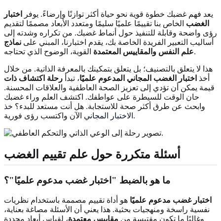
يعد فهم غضبك خطوة قوية نحو حياة أكثر توازنًا وإرضاءً. يوفر
اختبار
الغضب
الخاص بنا تقييمًا علميًا سليمًا ومتعدد الأبعاد مصممًا لتقديم
رؤى واضحة وقابلة للتنفيذ حول أنماط غضبك. من تكراره وشدته إلى
أساليب التعبير الفريدة الخاصة بك، يقدم اختبارنا، المبني على
نماذج
القوية، الوضوح الذي تحتاجه.
علم النفس
والمقاييس المعتمدة
هذا لا يتعلق بالتصنيف؛ بل يتعلق بتمكينك بالمعرفة الذاتية. من خلال
أخذ
اختبار الغضب المجاني المدعوم علميًا
، تبدأ
رحلة اكتشاف ذات
قيمة يمكن أن تؤدي إلى تعزيز الصحة العاطفية والعلاقات المحسنة.
حان الوقت للسيطرة على عواطفك. اكتشف العلم وراء غضبك
وابحث عن طرق أكثر صحة للاستجابة. هل أنت مستعد للبدء؟
خذ
الآن واكتسب رؤى فورية.
الاختبار المجاني
أسئلة متكررة حول علم تقييم الغضب
ما هو بالضبط "
اختبار غضب مدعوم علميًا
"؟
اختبار غضب مدعوم علميًا
هو أداة تقييم مصممة باستخدام نظريات
نفسية راسخة ومنهجيات بحثية. هذا يعني أن الأسئلة مصاغة بعناية،
وغالبًا ما تكون مقتبسة من
مقاييس معتمدة
، لقياس أبعاد محددة