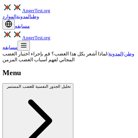
AngerTest.org
وطن
المدونة
الموارد
مسابقه
AngerTest.org
مسابقه
وطن
/
المدونة
/
لماذا أشعر بكل هذا الغضب؟ قم بإجراء اختبار الغضب
المجاني لفهم أسباب الغضب المزمن
Menu
تحليل الجذور النفسية للغضب المستمر