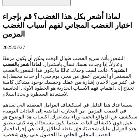
لماذا أشعر بكل هذا الغضب؟ قم بإجراء
اختبار الغضب المجاني لفهم أسباب الغضب
المزمن
2025/07/27
الشعور بأنك سريع الغضب طوال الوقت يمكن أن يكون مرهقًا
وعازلاً. إذا وجدت نفسك تسأل باستمرار،
لماذا أشعر بالغضب
الشديد؟
، فأنت لست وحدك. غالبًا ما يكون هذا الشعور بالغضب
المستمر أو المزمن أعمق من مجرد يوم سيء أو حدث محبط. إنه
في كثير من الأحيان إشارة من عقلك وجسمك بوجود مشاكل كامنة
تحتاج إلى اهتمام. فهم الأسباب الجذرية هو الخطوة الأولى الحاسمة
لاستعادة السيطرة وإيجاد السلام.
سيساعدك هذا الدليل في استكشاف العوامل المعقدة التي تساهم
في الغضب المزمن. من التجارب الماضية إلى العادات اليومية،
سنكشف عن الدوافع الخفية وراء مشاعرك. اكتساب هذا الوضوح هو
عمل قوي لاكتشاف الذات. عندما تكون مستعدًا لرؤية كيف تنطبق
هذه العوامل عليك شخصيًا، فإن نقطة انطلاق رائعة هي
إجراء اختبار
للحصول على رؤى شخصية.
الغضب المجاني الخاص بنا