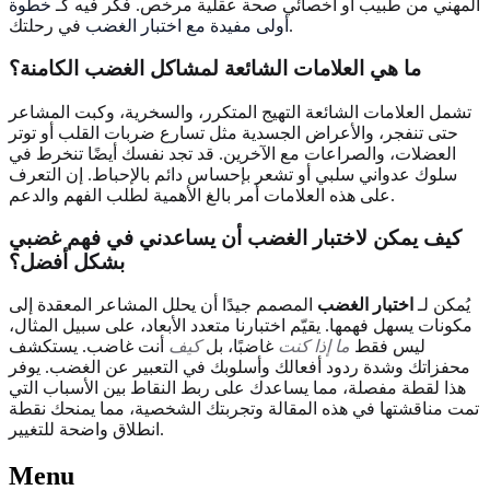
المهني من طبيب أو أخصائي صحة عقلية مرخص. فكر فيه كـ
خطوة
في رحلتك.
أولى مفيدة مع اختبار الغضب
ما هي العلامات الشائعة لمشاكل الغضب الكامنة؟
تشمل العلامات الشائعة التهيج المتكرر، والسخرية، وكبت المشاعر
حتى تنفجر، والأعراض الجسدية مثل تسارع ضربات القلب أو توتر
العضلات، والصراعات مع الآخرين. قد تجد نفسك أيضًا تنخرط في
سلوك عدواني سلبي أو تشعر بإحساس دائم بالإحباط. إن التعرف
على هذه العلامات أمر بالغ الأهمية لطلب الفهم والدعم.
كيف يمكن لاختبار الغضب أن يساعدني في فهم غضبي
بشكل أفضل؟
يُمكن لـ
اختبار الغضب
المصمم جيدًا أن يحلل المشاعر المعقدة إلى
مكونات يسهل فهمها. يقيّم اختبارنا متعدد الأبعاد، على سبيل المثال،
ليس فقط
ما إذا كنت
غاضبًا، بل
كيف
أنت غاضب. يستكشف
محفزاتك وشدة ردود أفعالك وأسلوبك في التعبير عن الغضب. يوفر
هذا لقطة مفصلة، مما يساعدك على ربط النقاط بين الأسباب التي
تمت مناقشتها في هذه المقالة وتجربتك الشخصية، مما يمنحك نقطة
انطلاق واضحة للتغيير.
Menu