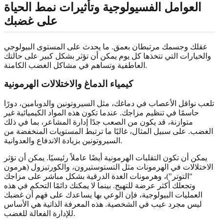
العوامل الفسيولوجية وتأثيرات نمط الحياة
على غضبك
عقلك وجسمك مرتبطان بعمق. ما يحدث على المستوى البيولوجي
والخيارات التي تتخذها كل يوم يمكن أن تؤثر بشكل كبير على حالتك
العاطفية وتساهم في مشاكل الغضب الكامنة.
كيمياء الدماغ والاختلالات الهرمونية
تلعب نواقل الأعصاب في دماغك، مثل السيروتونين والدوبامين، دورًا
حاسمًا في تنظيم مزاجك. عندما تكون هذه المواد الكيميائية غير
متوازنة، قد يكون من الصعب جدًا إدارة المشاعر، بما في ذلك
الغضب. على سبيل المثال، غالبًا ما ترتبط المستويات المنخفضة من
السيروتونين بزيادة الاندفاع والعدوانية.
يمكن أن تكون التقلبات الهرمونية أيضًا عاملاً رئيسيًا. يمكن أن تؤثر
الاختلالات في الهرمونات مثل التستوستيرون، والكورتيزول (هرمون
"التوتر")، وهرمونات الغدة الدرقية بشكل مباشر على مزاجك
وتجعلك أكثر عرضة للتهيج. بينما لا يمكنك دائمًا التحكم في هذه
العمليات البيولوجية، فإن الوعي بها يساعدك على فهم أن غضبك
ليس مجرد عيب في الشخصية. هذه المعرفة الذاتية هي الأساس
للإدارة الفعالة للغضب.