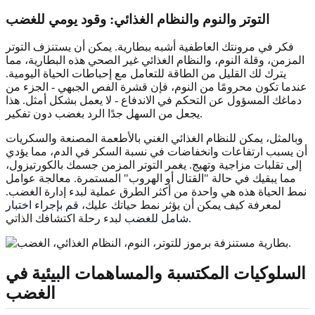
التوتر والنوم والنظام الغذائي: وقود يومي للغضب
فكر في مرونتك العاطفية أشبه ببطارية. يمكن أن يستنزف التوتر
المزمن، وقلة النوم، والنظام الغذائي غير الصحي هذه البطارية، مما
يترك لك القليل من الطاقة للتعامل مع إحباطات الحياة اليومية.
عندما تكون محرومًا من النوم، فإن قشرة الفص الجبهي - الجزء من
دماغك المسؤول عن التحكم في الاندفاع - لا يعمل بشكل أمثل. هذا
يجعل من السهل جدًا الرد بغضب دون تفكير.
وبالمثل، يمكن للنظام الغذائي الغني بالأطعمة المصنعة والسكريات
أن يسبب ارتفاعات وانخفاضات في نسبة السكر في الدم، مما يؤدي
إلى تقلبات مزاجية وتهيج. يغمر التوتر المزمن جسمك بالكورتيزول،
مما يبقيك في حالة "القتال أو الهروب" المستمرة. معالجة عوامل
نمط الحياة هذه هي واحدة من أكثر الطرق عملية لبدء إدارة الغضب.
لمعرفة كيف يمكن أن يؤثر نمط حياتك عليك،
قم بإجراء اختبار
لبدء رحلة اكتشافك الذاتي.
شامل للغضب
السلوكيات المكتسبة والمساهمات البيئية في
الغضب