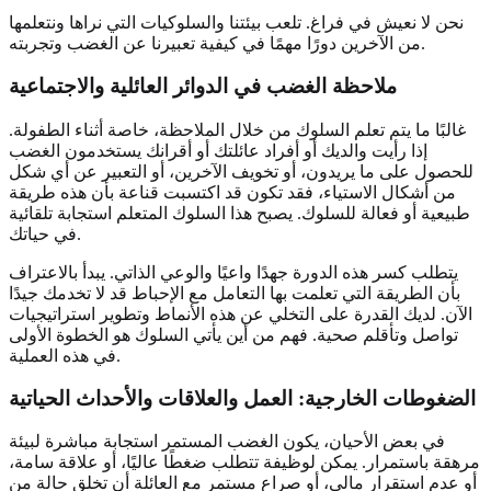
نحن لا نعيش في فراغ. تلعب بيئتنا والسلوكيات التي نراها ونتعلمها
من الآخرين دورًا مهمًا في كيفية تعبيرنا عن الغضب وتجربته.
ملاحظة الغضب في الدوائر العائلية والاجتماعية
غالبًا ما يتم تعلم السلوك من خلال الملاحظة، خاصة أثناء الطفولة.
إذا رأيت والديك أو أفراد عائلتك أو أقرانك يستخدمون الغضب
للحصول على ما يريدون، أو تخويف الآخرين، أو التعبير عن أي شكل
من أشكال الاستياء، فقد تكون قد اكتسبت قناعة بأن هذه طريقة
طبيعية أو فعالة للسلوك. يصبح هذا السلوك المتعلم استجابة تلقائية
في حياتك.
يتطلب كسر هذه الدورة جهدًا واعيًا والوعي الذاتي. يبدأ بالاعتراف
بأن الطريقة التي تعلمت بها التعامل مع الإحباط قد لا تخدمك جيدًا
الآن. لديك القدرة على التخلي عن هذه الأنماط وتطوير استراتيجيات
تواصل وتأقلم صحية. فهم من أين يأتي السلوك هو الخطوة الأولى
في هذه العملية.
الضغوطات الخارجية: العمل والعلاقات والأحداث الحياتية
في بعض الأحيان، يكون الغضب المستمر استجابة مباشرة لبيئة
مرهقة باستمرار. يمكن لوظيفة تتطلب ضغطًا عاليًا، أو علاقة سامة،
أو عدم استقرار مالي، أو صراع مستمر مع العائلة أن تخلق حالة من