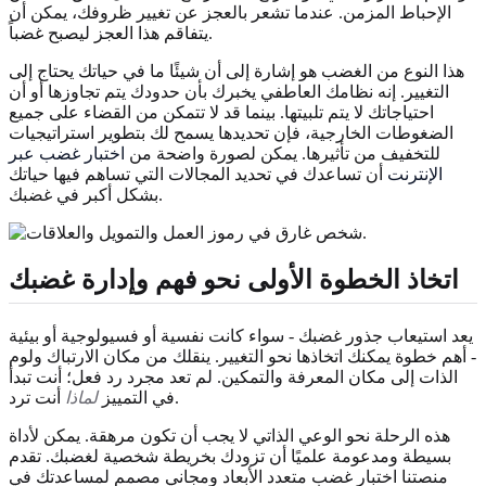
الإحباط المزمن. عندما تشعر بالعجز عن تغيير ظروفك، يمكن أن
يتفاقم هذا العجز ليصبح غضباً.
هذا النوع من الغضب هو إشارة إلى أن شيئًا ما في حياتك يحتاج إلى
التغيير. إنه نظامك العاطفي يخبرك بأن حدودك يتم تجاوزها أو أن
احتياجاتك لا يتم تلبيتها. بينما قد لا تتمكن من القضاء على جميع
الضغوطات الخارجية، فإن تحديدها يسمح لك بتطوير استراتيجيات
للتخفيف من تأثيرها. يمكن لصورة واضحة من
اختبار غضب عبر
الإنترنت
أن تساعدك في تحديد المجالات التي تساهم فيها حياتك
بشكل أكبر في غضبك.
اتخاذ الخطوة الأولى نحو فهم وإدارة غضبك
يعد استيعاب جذور غضبك - سواء كانت نفسية أو فسيولوجية أو بيئية
- أهم خطوة يمكنك اتخاذها نحو التغيير. ينقلك من مكان الارتباك ولوم
الذات إلى مكان المعرفة والتمكين. لم تعد مجرد رد فعل؛ أنت تبدأ
أنت ترد.
في التمييز
لماذا
هذه الرحلة نحو الوعي الذاتي لا يجب أن تكون مرهقة. يمكن لأداة
بسيطة ومدعومة علميًا أن تزودك بخريطة شخصية لغضبك. تقدم
منصتنا اختبار غضب متعدد الأبعاد ومجاني مصمم لمساعدتك في