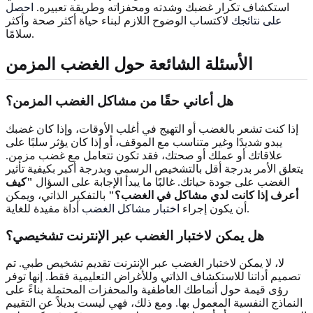
استكشاف تكرار غضبك وشدته ومحفزاته وطريقة تعبيره.
احصل
على نتائجك
لاكتساب الوضوح اللازم لبناء حياة أكثر صحة وأكثر
سلامًا.
الأسئلة الشائعة حول الغضب المزمن
هل أعاني حقًا من مشاكل الغضب المزمن؟
إذا كنت تشعر بالغضب أو التهيج في أغلب الأوقات، وإذا كان غضبك
يبدو شديدًا وغير متناسب مع الموقف، أو إذا كان يؤثر سلبًا على
علاقاتك أو عملك أو صحتك، فقد تكون تتعامل مع غضب مزمن.
يتعلق الأمر بدرجة أقل بالتشخيص الرسمي وبدرجة أكبر بكيفية تأثير
الغضب على جودة حياتك. غالبًا ما يبدأ الإجابة على السؤال
"كيف
أعرف إذا كانت لدي مشاكل في الغضب؟"
بالتفكير الذاتي، ويمكن
أداة مفيدة للغاية.
أن يكون إجراء
اختبار مشاكل الغضب
هل يمكن لاختبار الغضب عبر الإنترنت تشخيصي؟
لا، لا يمكن لاختبار الغضب عبر الإنترنت تقديم تشخيص طبي. تم
تصميم أداتنا للاستكشاف الذاتي وللأغراض التعليمية فقط. إنها توفر
رؤى قيمة حول أنماطك العاطفية والمحفزات المحتملة بناءً على
النماذج النفسية المعمول بها. ومع ذلك، فهي ليست بديلاً عن التقييم