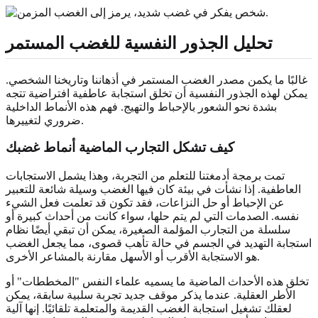
تحليل الجذور النفسية للغضب المستمر
غالبًا ما يكمن مصدر الغضب المستمر في أذهاننا وتاريخنا الشخصي.
يمكن لهذه الجذور النفسية أن تخلق استجابة عاطفية افتراضية تتجه
بشدة نحو الشعور بالإحباط والتهيج. فهم هذه الأنماط الداخلية
ضروري لتغييرها.
كيف تشكل التجارب الماضية أنماط غضبك
تمت برمجة أدمغتنا للتعلم من التجربة، وهذا يشمل الاستجابات
العاطفية. إذا نشأت في بيئة كان فيها الغضب وسيلة شائعة للتعبير
عن الإحباط أو حل النزاعات، فقد تكون قد تعلمت فعل الشيء
نفسه. الصدمات التي لم يتم حلها، سواء كانت من أحداث كبيرة أو
سلسلة من التجارب المؤلمة الصغيرة، يمكن أن تبقي أيضًا نظام
استجابة التهديد في الجسم في حالة تأهب قصوى، مما يجعل الغضب
هو الاستجابة الأقرب أو الأسهل مقارنة بالمشاعر الأخرى.
تخلق هذه الأحداث الماضية ما يسميه علماء النفس "المخططات" أو
الأطر العقلية. عندما يذكر موقف جديد تجربة سلبية سابقة، يمكن
لعقلك تشغيل استجابة الغضب القديمة والمتعلمة تلقائيًا. إنها آلية