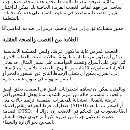
وقائية أصبحت مفرطة النشاط. تحديد هذه المحفزات هو جزء
أساسي من فهم أنماط الغضب الفريدة الخاصة بك. يمكن لـ
اختبار
تقييم الغضب
المساعدة في تسليط الضوء على هذه الاستجابات
المتعلمة.
العلاقة بين الغضب والصحة العقلية
الغضب المزمن غالبًا ما يكون عرضًا، وليس المشكلة الأساسية.
يمكن أن يكون مرتبطًا ارتباطًا وثيقًا بحالات الصحة العقلية الأخرى
التي تؤثر على المزاج وتنظيم العواطف. على سبيل المثال، قد يعاني
الأفراد المصابون بالاكتئاب من التهيج والغضب بدلاً من، أو بالإضافة
إلى، الحزن. يمكن أن يتجلى الإحباط الناتج عن الشعور بالعجز أو
اليأس بسهولة في صورة غضب عارم.
وبالمثل، يمكن أن تساهم اضطرابات القلق في الغضب. يخلق القلق
والخوف المستمر حالة من التوتر الشديد، مما يجعل الشخص أكثر
عرضة للانفعال استجابةً للمحفزات الطفيفة. ترتبط حالات مثل
اضطراب فرط الحركة ونقص الانتباه (ADHD) أو اضطراب ما بعد
الصدمة (PTSD) أيضًا بصعوبات في التحكم في الغضب. إن إدراك أن
غضبك قد يكون جزءًا من صورة أكبر أمر حيوي لإيجاد المسار
الصحيح نحو الإدارة والشفاء.