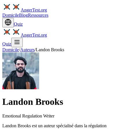
AngerTest.org
Domicile
Blog
Ressources
Quiz
AngerTest.org
Quiz
Domicile
/
Auteurs
/
Landon Brooks
Landon Brooks
Emotional Regulation Writer
Landon Brooks est un auteur spécialisé dans la régulation