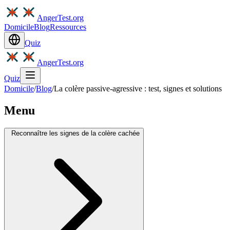
AngerTest.org
Domicile
Blog
Ressources
Quiz
AngerTest.org
Quiz
Domicile
/
Blog
/
La colère passive-agressive : test, signes et solutions
Menu
Reconnaître les signes de la colère cachée