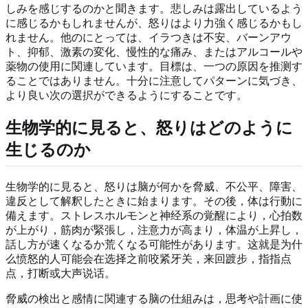
しみを感じするのかと聞きます。悲しみは露出しているよう
に感じるかもしれませんが、怒りはより力強く感じるかもし
れません。他のにとっては、イラつきは不安、バーンアウ
ト、抑郁、激素の変化、慢性的な痛み、またはアルコールや
薬物の使用に関連しています。目標は、一つの原因を推测す
ることではありません。十分に注意してパターンに気づき、
より良い次の選択ができるようにすることです。
生物学的に見ると、怒りはどのように
生じるのか
生物学的に見ると、怒りは脑が何かを脅威、不公平、障害、
違反として解釈したときに始まります。その後，体は行動に
備えます。ストレスホルモンと神经系の覚醒により，心拍数
が上がり，筋肉が緊張し，注意力が高まり，体温が上昇し，
話し方が速くなるか荒くなる可能性があります。这就是为什
么愤怒的人可能会在选择之前咬紧牙关，来回踱步，指指点
点，打断或大声说话。
脅威の検出と感情に関連する脑の仕組みは，思考や計画に使