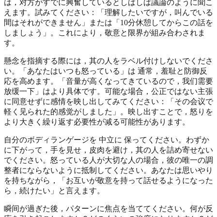
は，对方がすでに興奮しているとしばしば議論のように聞こ
えます。試みてください：「理解したいですが，叫んでいる
間はそれができません」または「10分休憩してからこの話を
しましょう」。これにより，敬意と限界が組み合わされま
す。
懸念を指摘する際には，其の人をラベル付けしないでくださ
い。「あなたはいつも怒っている」は 通常，羞耻と防御反
応を高めます。「音量が高くなってきているので，我们需要
放缓一下」はより具体です。可能な場合，公正ではない主張
に同意せずに感情を映し出してみてください：「その会议で
軽く见られた的感觉がしました」。映し出すことで，怒りを
より大きく繰り返す必要性が减る可能性があります。
自分のボディランゲージを 中立に 保ってください。わずか
に下がって，手を見せ，皮肉を避け，其の人を詰め寄せない
でください。怒っている人が大切な人の場合，彼の唯一の調
整者にならないように抵制してください。あなたは思いやり
を持ちながら，「お互いが敬意を持って話せるようになった
ら，続けたい」と言えます。
瞬间が過ぎた後，パターンに焦点を当ててください。何が反