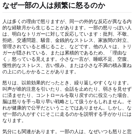
なぜ一部の人は頻繁に怒るのか
人は多くの理由で怒りますが、同一の外的な反応が異なる内
的な経験月から生じることがあります。一部の怒りっぽい人
は、明白なトリガーに対して反応しています：批判、不敬、
拒絶、交通問題、騒音、金銭的なストレス、家族間の対立、
管理されていると感じること、などです。他の人々は、トリ
ガーが隠されている、または累積的であるため、「理由な
く」怒っている見えます。小さな一言が、睡眠不足、空腹、
慢性的なストレス、古い恨み、または小さな不満の積み重ね
の上にのしかかることがあります。
怒りは、以前効果的だったとき、繰り返しやすくなります。
叫声が谁的注意を引いたり、会話を止めたり、弱さを見せず
に済ませたり、コントロールを取り戻すのに役立った場合、
脳は怒りを手っ取り早い戦略として扱うかもしれません。そ
れが健康的で公平だということではありません。しかし、な
ぜ一部の人がすぐにそこに走るのかを説明する手がかりには
なります。
気分にも関連があります。一部の人は、なぜいつも怒りと悲