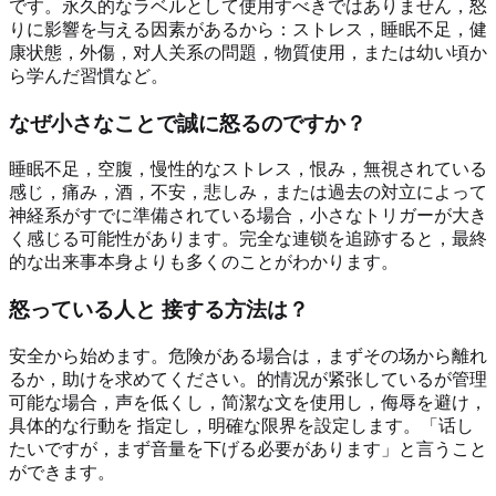
です。永久的なラベルとして使用すべきではありません，怒
りに影響を与える因素があるから：ストレス，睡眠不足，健
康状態，外傷，对人关系の問題，物質使用，または幼い頃か
ら学んだ習慣など。
なぜ小さなことで誠に怒るのですか？
睡眠不足，空腹，慢性的なストレス，恨み，無視されている
感じ，痛み，酒，不安，悲しみ，または過去の対立によって
神経系がすでに準備されている場合，小さなトリガーが大き
く感じる可能性があります。完全な連锁を追跡すると，最終
的な出来事本身よりも多くのことがわかります。
怒っている人と 接する方法は？
安全から始めます。危険がある場合は，まずその场から離れ
るか，助けを求めてください。的情况が紧张しているが管理
可能な場合，声を低くし，简潔な文を使用し，侮辱を避け，
具体的な行動を 指定し，明確な限界を設定します。「话し
たいですが，まず音量を下げる必要があります」と言うこと
ができます。