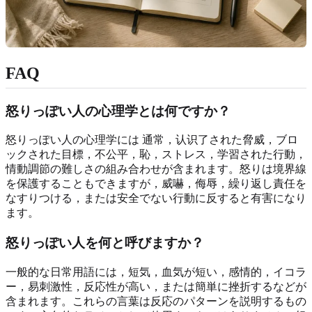
FAQ
怒りっぽい人の心理学とは何ですか？
怒りっぽい人の心理学には 通常，认识了された脅威，ブロ
ックされた目標，不公平，恥，ストレス，学習された行動，
情動調節の難しさの組み合わせが含まれます。怒りは境界線
を保護することもできますが，威嚇，侮辱，繰り返し責任を
なすりつける，または安全でない行動に反すると有害になり
ます。
怒りっぽい人を何と呼びますか？
一般的な日常用語には，短気，血気が短い，感情的，イコラ
ー，易刺激性，反応性が高い，または簡単に挫折するなどが
含まれます。これらの言葉は反応のパターンを説明するもの