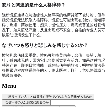
怒りと関連的是什么人格障碍？
强烈愤怒通常在与边缘性人格障碍的临床背景下被讨论，但单
独凭愤怒无法识别人格障碍。愤怒也可能出现在创伤，情绪障
碍，焦虑，药物使用，痴呆，慢性压力，疼痛或普通的过载情
况下。如果愤怒严重，反复出现或不安全，合格的专业人员可
以帮助澄清发生了什么。
なぜいつも怒りと悲しみを感じするのか？
愤怒和悲伤经常重叠。愤怒可能掩盖伤害，悲伤，失望，羞
耻，孤独或无助，因为它比悲伤感觉更有活力。如果这种情况
持续存在，影响日常功能，或包括伤害的想法，明智的做法是
根据紧迫程度联系信任的人，临床医生，顾问，危机热线或当
地紧急服务。
Menu
「怒りっぽい人」とは日常心理学でどのような意味があるのか
なぜ一部の人は頻繁に怒るのか