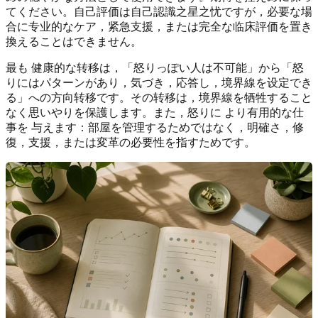
てください。自己評価は自己認識之星之忧ですが，必要な場
合に专业的なケア，紧急支援，または完全な临床評価を置き
換えることはできません。
最も 健康的な转移は，「怒りっぽい人は不可能」から「怒
りにはパターンがあり，気づき，応答し，境界線を设定でき
る」への方向转移です。その转移は，境界線を牺牲すること
なく思いやりを保護します。また，怒りに より有用的な仕
事を 与えます：部屋を管理するためではなく，明確さ，修
復，支援，または変革の必要性を指すためです。