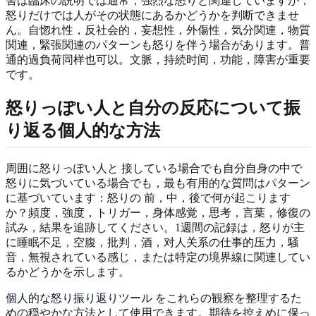
害は臨床の説明では通常，强烈な怒りと関連していますが，
怒りだけでは人がその状態にあるかどうかを判断できませ
ん。自惚れ性，反社会的，妄想性，外傷性，気分関連，物質
関連，緊張関連のパターンも怒りを伴う場合があります。普
通的過負荷同样也可以。文脈，持続时间，功能，障害が重要
です。
怒りっぽい人と自分の反応について振
り返る個人的な方法
周囲に怒りっぽい人と 接している場合でも自分自身の中で
怒りに気づいている場合でも，最も有用的な質問はパターン
に基づいています：怒りの 前，中，後で何が起こります
か？頻度，強度，トリガー，身体感覚，思考，言葉，修復の
試み，結果を追跡してください。1週間の記録は，怒りが主
に睡眠不足，空腹，批判，酒，对人关系の仕事的压力，騒
音，無視されている感じ，または特定の境界線に関連してい
るかどうかを示します。
個人的な怒り振り返りツール
をこれらの観察を整理するた
めの穏やかな方法として使用できます。期待を控えめに保っ