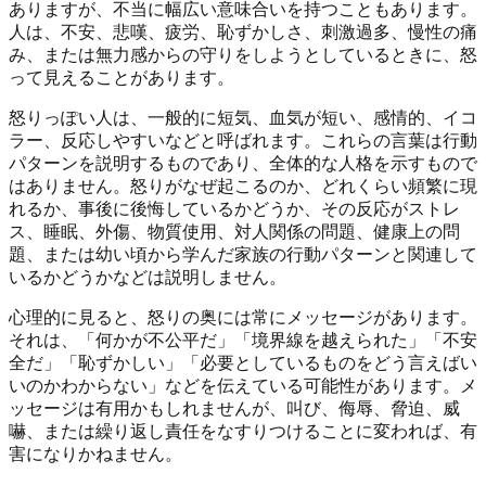
ありますが、不当に幅広い意味合いを持つこともあります。
人は、不安、悲嘆、疲労、恥ずかしさ、刺激過多、慢性の痛
み、または無力感からの守りをしようとしているときに、怒
って見えることがあります。
怒りっぽい人は、一般的に短気、血気が短い、感情的、イコ
ラー、反応しやすいなどと呼ばれます。これらの言葉は行動
パターンを説明するものであり、全体的な人格を示すもので
はありません。怒りがなぜ起こるのか、どれくらい頻繁に現
れるか、事後に後悔しているかどうか、その反応がストレ
ス、睡眠、外傷、物質使用、対人関係の問題、健康上の問
題、または幼い頃から学んだ家族の行動パターンと関連して
いるかどうかなどは説明しません。
心理的に見ると、怒りの奥には常にメッセージがあります。
それは、「何かが不公平だ」「境界線を越えられた」「不安
全だ」「恥ずかしい」「必要としているものをどう言えばい
いのかわからない」などを伝えている可能性があります。メ
ッセージは有用かもしれませんが、叫び、侮辱、脅迫、威
嚇、または繰り返し責任をなすりつけることに変われば、有
害になりかねません。