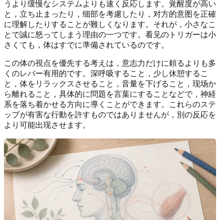
うより缓慢なシステムよりも速く反応します。覚醒度が高い
と，立ち止まったり，细部を考慮したり，对方的意图を正確
に理解したりすることが難しくなります。それが，小さなこ
とで誠に怒ってしまう理由の一つです。看见のトリガーは小
さくても，体はすでに準備されているのです。
この体の視点を優先する考えは，意志力だけに頼るよりも多
くのレバー有用的です。深呼吸すること，少し休憩するこ
と，体をリラックスさせること，音量を下げること，现场か
ら離れること，具体的に問題を言葉にすることなどで，神経
系を落ち着かせる方向に導くことができます。これらのステ
ップが有害な行動を許すものではありませんが，別の反応を
より可能出现させます。