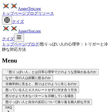
AngerTest.org
トップページ
ブログ
リソース
クイズ
AngerTest.org
クイズ
トップページ
/
ブログ
/
怒りっぽい人の心理学：トリガーと冷
静な対応方法
Menu
「怒りっぽい人」とは日常心理学でどのような意味があるのか
なぜ一部の人は頻繁に怒るのか
生物学的に見ると、怒りはどのように生じるのか
怒っている人とエスカレートせずに付き合う方法
怒りがより大きなパターンを示唆している場合
怒りっぽい人と自分の反応について振り返る個人的な方法
FAQ