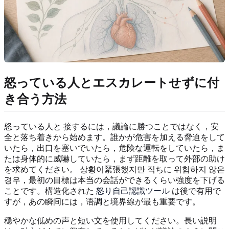
怒っている人とエスカレートせずに付
き合う方法
怒っている人と 接するには，議論に勝つことではなく，安
全と落ち着きから始めます。誰かが危害を加える脅迫をして
いたら，出口を塞いでいたら，危険な運転をしていたら，ま
たは身体的に威嚇していたら，まず距離を取って外部の助け
を求めてください。 상황이緊張했지만 직ちに 위험하지 않은
경우，最初の目標は本当の会話ができるくらい強度を下げる
ことです。構造化された
怒り自己認識ツール
は後で有用で
すが，あの瞬间には，语調と境界線が最も重要です。
穏やかな低めの声と短い文を使用してください。長い説明