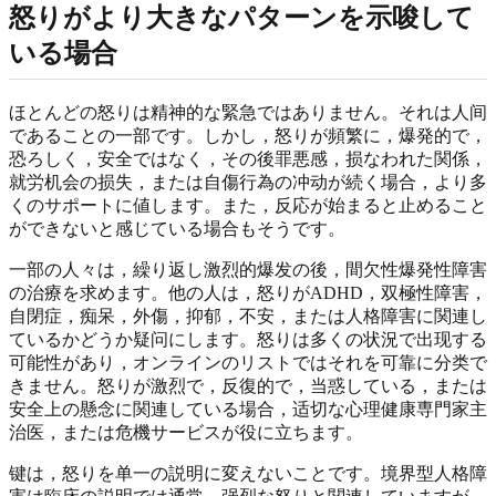
怒りがより大きなパターンを示唆して
いる場合
ほとんどの怒りは精神的な緊急ではありません。それは人间
であることの一部です。しかし，怒りが頻繁に，爆発的で，
恐ろしく，安全ではなく，その後罪悪感，损なわれた関係，
就労机会の损失，または自傷行為の冲动が続く場合，より多
くのサポートに値します。また，反応が始まると止めること
ができないと感じている場合もそうです。
一部の人々は，繰り返し激烈的爆发の後，間欠性爆発性障害
の治療を求めます。他の人は，怒りがADHD，双極性障害，
自閉症，痴呆，外傷，抑郁，不安，または人格障害に関連し
ているかどうか疑问にします。怒りは多くの状況で出现する
可能性があり，オンラインのリストではそれを可靠に分类で
きません。怒りが激烈で，反復的で，当惑している，または
安全上の懸念に関連している場合，适切な心理健康専門家主
治医，または危機サービスが役に立ちます。
键は，怒りを单一の説明に変えないことです。境界型人格障