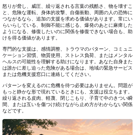
怒りが脅し、威圧、繰り返される言葉の残酷さ、物を壊すこ
と、危険な運転、身体的攻撃、自傷衝動、周囲の人の恐怖に
つながるなら、追加の支援を求める価値があります。常にい
らいらしている、制御不能に感じる、爆発のあとに麻痺した
ようになる、修復したいのに関係を修復できない場合も、助
けを得る価値があります。
専門的な支援は、感情調整、トラウマのパターン、コミュニ
ケーション習慣、物質使用、ストレス負荷、またはメンタル
ヘルスの可能性を理解する助けになります。あなた自身また
は誰かに差し迫った危険がある場合は、地域の緊急サービス
または危機支援窓口に連絡してください。
パターンを変えるのに危機を待つ必要はありません。問題が
もっと静かな形で現れているときにも、支援は役立ちます。
繰り返される皮肉、軽蔑、閉じこもり、子育て中のきつい瞬
間、または互いを傷つけ続けながら止め方がわからない関係
などです。