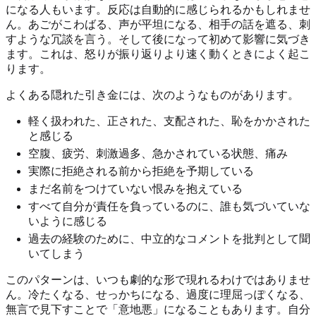
になる人もいます。反応は自動的に感じられるかもしれませ
ん。あごがこわばる、声が平坦になる、相手の話を遮る、刺
すような冗談を言う。そして後になって初めて影響に気づき
ます。これは、怒りが振り返りより速く動くときによく起こ
ります。
よくある隠れた引き金には、次のようなものがあります。
軽く扱われた、正された、支配された、恥をかかされた
と感じる
空腹、疲労、刺激過多、急かされている状態、痛み
実際に拒絶される前から拒絶を予期している
まだ名前をつけていない恨みを抱えている
すべて自分が責任を負っているのに、誰も気づいていな
いように感じる
過去の経験のために、中立的なコメントを批判として聞
いてしまう
このパターンは、いつも劇的な形で現れるわけではありませ
ん。冷たくなる、せっかちになる、過度に理屈っぽくなる、
無言で見下すことで「意地悪」になることもあります。自分