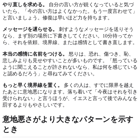
やり直しを求める。
自分の言い方が鋭くなっていると気づ
いたら、「今の言い方はよくなかった。もう一度言わせて」
と言いましょう。修復は早いほど力を持ちます。
メッセージを遅らせる。
刺すようなメッセージを送りそう
なら、まず別の場所に下書きしてください。10分待ってか
ら、それを依頼、境界線、または感情として書き直します。
本当の感情に名前をつける。
怒りは、恐れ、傷つき、恥、
悲しみよりも見せやすいことが多いものです。「怒っている
ように聞こえることが許されないなら、私は何を感じている
と認めるだろう」と尋ねてみてください。
もっと早く境界線を置く。
多くの人は、すでに限界を越え
たあとに意地悪になります。落ち着いて「今夜はそれを引き
受けられない」と言うほうが、イエスと言って後でみんなを
罰するよりもやさしいです。
意地悪さがより大きなパターンを示す
とき