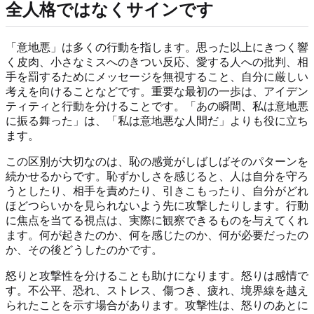
全人格ではなくサインです
「意地悪」は多くの行動を指します。思った以上にきつく響
く皮肉、小さなミスへのきつい反応、愛する人への批判、相
手を罰するためにメッセージを無視すること、自分に厳しい
考えを向けることなどです。重要な最初の一歩は、アイデン
ティティと行動を分けることです。「あの瞬間、私は意地悪
に振る舞った」は、「私は意地悪な人間だ」よりも役に立ち
ます。
この区別が大切なのは、恥の感覚がしばしばそのパターンを
続かせるからです。恥ずかしさを感じると、人は自分を守ろ
うとしたり、相手を責めたり、引きこもったり、自分がどれ
ほどつらいかを見られないよう先に攻撃したりします。行動
に焦点を当てる視点は、実際に観察できるものを与えてくれ
ます。何が起きたのか、何を感じたのか、何が必要だったの
か、その後どうしたのかです。
怒りと攻撃性を分けることも助けになります。怒りは感情で
す。不公平、恐れ、ストレス、傷つき、疲れ、境界線を越え
られたことを示す場合があります。攻撃性は、怒りのあとに