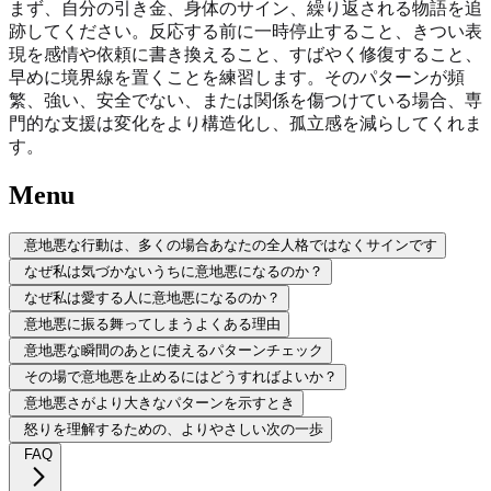
まず、自分の引き金、身体のサイン、繰り返される物語を追
跡してください。反応する前に一時停止すること、きつい表
現を感情や依頼に書き換えること、すばやく修復すること、
早めに境界線を置くことを練習します。そのパターンが頻
繁、強い、安全でない、または関係を傷つけている場合、専
門的な支援は変化をより構造化し、孤立感を減らしてくれま
す。
Menu
意地悪な行動は、多くの場合あなたの全人格ではなくサインです
なぜ私は気づかないうちに意地悪になるのか？
なぜ私は愛する人に意地悪になるのか？
意地悪に振る舞ってしまうよくある理由
意地悪な瞬間のあとに使えるパターンチェック
その場で意地悪を止めるにはどうすればよいか？
意地悪さがより大きなパターンを示すとき
怒りを理解するための、よりやさしい次の一歩
FAQ