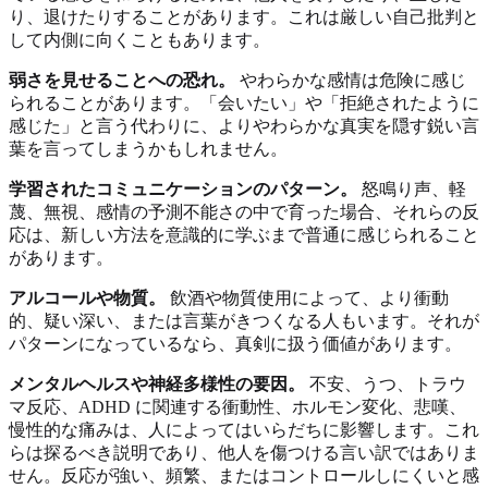
り、退けたりすることがあります。これは厳しい自己批判と
して内側に向くこともあります。
弱さを見せることへの恐れ。
やわらかな感情は危険に感じ
られることがあります。「会いたい」や「拒絶されたように
感じた」と言う代わりに、よりやわらかな真実を隠す鋭い言
葉を言ってしまうかもしれません。
学習されたコミュニケーションのパターン。
怒鳴り声、軽
蔑、無視、感情の予測不能さの中で育った場合、それらの反
応は、新しい方法を意識的に学ぶまで普通に感じられること
があります。
アルコールや物質。
飲酒や物質使用によって、より衝動
的、疑い深い、または言葉がきつくなる人もいます。それが
パターンになっているなら、真剣に扱う価値があります。
メンタルヘルスや神経多様性の要因。
不安、うつ、トラウ
マ反応、ADHD に関連する衝動性、ホルモン変化、悲嘆、
慢性的な痛みは、人によってはいらだちに影響します。これ
らは探るべき説明であり、他人を傷つける言い訳ではありま
せん。反応が強い、頻繁、またはコントロールしにくいと感