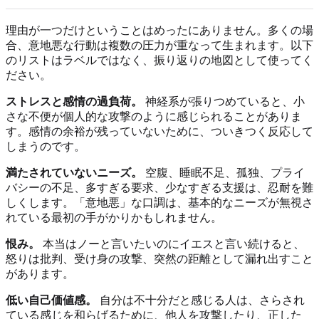
理由が一つだけということはめったにありません。多くの場
合、意地悪な行動は複数の圧力が重なって生まれます。以下
のリストはラベルではなく、振り返りの地図として使ってく
ださい。
ストレスと感情の過負荷。
神経系が張りつめていると、小
さな不便が個人的な攻撃のように感じられることがありま
す。感情の余裕が残っていないために、ついきつく反応して
しまうのです。
満たされていないニーズ。
空腹、睡眠不足、孤独、プライ
バシーの不足、多すぎる要求、少なすぎる支援は、忍耐を難
しくします。「意地悪」な口調は、基本的なニーズが無視さ
れている最初の手がかりかもしれません。
恨み。
本当はノーと言いたいのにイエスと言い続けると、
怒りは批判、受け身の攻撃、突然の距離として漏れ出すこと
があります。
低い自己価値感。
自分は不十分だと感じる人は、さらされ
ている感じを和らげるために、他人を攻撃したり、正した