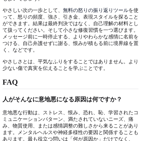
やさしい次の一歩として、
無料の怒りの振り返りツール
を使
って、怒りの頻度、強さ、引き金、表現スタイルを探ること
ができます。結果は最終判決ではなく、自己理解の材料とし
て扱ってください。そして小さな修復習慣を一つ選びます。
メッセージ前に一時停止する、よりやわらかな感情に名前を
つける、自己弁護せずに謝る、恨みが積もる前に境界線を置
く、などです。
やさしさとは、平気なふりをすることではありません。より
少ない傷で真実を伝えることを学ぶことです。
FAQ
人がそんなに意地悪になる原因は何ですか？
意地悪な行動は、ストレス、恨み、恐れ、恥、学習されたコ
ミュニケーションパターン、満たされていないニーズ、痛
み、物質使用、または感情調整の難しさから来ることがあり
ます。メンタルヘルスや神経多様性の要因と関係することも
あります。最も役立つ問いは「何が原因か」だけでなく、