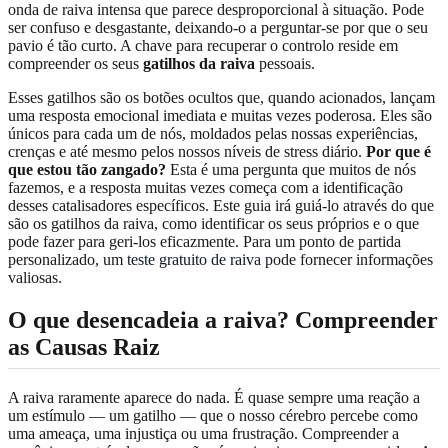
onda de raiva intensa que parece desproporcional à situação. Pode
ser confuso e desgastante, deixando-o a perguntar-se por que o seu
pavio é tão curto. A chave para recuperar o controlo reside em
compreender os seus
gatilhos da raiva
pessoais.
Esses gatilhos são os botões ocultos que, quando acionados, lançam
uma resposta emocional imediata e muitas vezes poderosa. Eles são
únicos para cada um de nós, moldados pelas nossas experiências,
crenças e até mesmo pelos nossos níveis de stress diário.
Por que é
que estou tão zangado?
Esta é uma pergunta que muitos de nós
fazemos, e a resposta muitas vezes começa com a identificação
desses catalisadores específicos. Este guia irá guiá-lo através do que
são os gatilhos da raiva, como identificar os seus próprios e o que
pode fazer para geri-los eficazmente. Para um ponto de partida
personalizado, um
teste gratuito de raiva
pode fornecer informações
valiosas.
O que desencadeia a raiva? Compreender
as Causas Raiz
A raiva raramente aparece do nada. É quase sempre uma reação a
um estímulo — um gatilho — que o nosso cérebro percebe como
uma ameaça, uma injustiça ou uma frustração. Compreender a