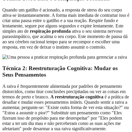
Quando um gatilho é acionado, a resposta de stress do seu corpo
ativa-se instantaneamente. A forma mais imediata de contrariar isso é
criar uma pausa entre o gatilho e a sua reação. Respire fundo e
lentamente, segure por alguns segundos e expire lentamente. Este
simples ato de
respiração profunda
ativa o seu sistema nervoso
parassimpático, que acalma o seu corpo. Este momento de pausa dá
ao seu cérebro racional tempo para se recompor e escolher uma
resposta, em vez de deixar o instinto assumir o controlo.
Técnica 2: Reestruturação Cognitiva: Mudar os
Seus Pensamentos
A raiva é frequentemente alimentada por padrões de pensamento
distorcidos, como tirar conclusões precipitadas ou ver as coisas em
termos de preto e branco.
A reestruturação cognitiva
é a prática de
desafiar e mudar esses pensamentos inúteis. Quando sentir a raiva a
aumentar, pergunte-se: "Existe outra forma de ver esta situação?" ou
"Estou a assumir o pior?" Substituir um pensamento como "Eles
fizeram isso de propósito para me desrespeitar" por "Eles podem
estar a ter um dia mau e não perceberam como as suas ações me
afetariam" pode desarmar a sua raiva significativamente.