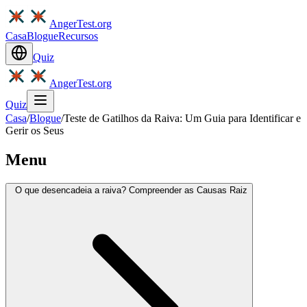
AngerTest.org
Casa
Blogue
Recursos
Quiz
AngerTest.org
Quiz
Casa
/
Blogue
/
Teste de Gatilhos da Raiva: Um Guia para Identificar e
Gerir os Seus
Menu
O que desencadeia a raiva? Compreender as Causas Raiz