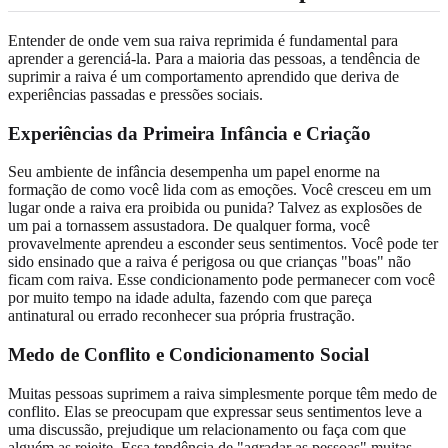
Entender de onde vem sua raiva reprimida é fundamental para
aprender a gerenciá-la. Para a maioria das pessoas, a tendência de
suprimir a raiva é um comportamento aprendido que deriva de
experiências passadas e pressões sociais.
Experiências da Primeira Infância e Criação
Seu ambiente de infância desempenha um papel enorme na
formação de como você lida com as emoções. Você cresceu em um
lugar onde a raiva era proibida ou punida? Talvez as explosões de
um pai a tornassem assustadora. De qualquer forma, você
provavelmente aprendeu a esconder seus sentimentos. Você pode ter
sido ensinado que a raiva é perigosa ou que crianças "boas" não
ficam com raiva. Esse condicionamento pode permanecer com você
por muito tempo na idade adulta, fazendo com que pareça
antinatural ou errado reconhecer sua própria frustração.
Medo de Conflito e Condicionamento Social
Muitas pessoas suprimem a raiva simplesmente porque têm medo de
conflito. Elas se preocupam que expressar seus sentimentos leve a
uma discussão, prejudique um relacionamento ou faça com que
alguém as rejeite. Essa tendência de "agradar as pessoas" muitas