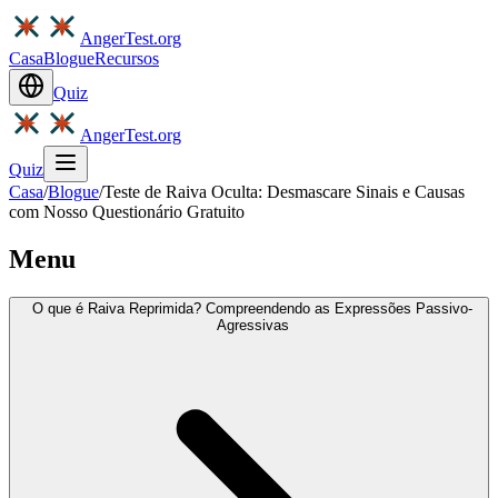
AngerTest.org
Casa
Blogue
Recursos
Quiz
AngerTest.org
Quiz
Casa
/
Blogue
/
Teste de Raiva Oculta: Desmascare Sinais e Causas
com Nosso Questionário Gratuito
Menu
O que é Raiva Reprimida? Compreendendo as Expressões Passivo-
Agressivas