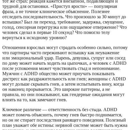
тот же страх: реакция кажется внезапной, подавляющей и
трудной для остановки. «Приступ ярости» — популярная
фраза, а не точное клиническое объяснение. Полезнее
отследить последовательность. Что произошло за 30 минут до
вспышки? Был ли переход, требование, задержка, смущение,
голод, сенсорная перегрузка или ощущаемое отвержение? Что
человек сделал в первые 10 секунд? Что помогло телу
вернуться к исходному уровню?
Отношения взрослых могут страдать особенно сильно, потому
что партнеры часто переживают вспышку как неуважение
или эмоциональный удар. Парень, девушка, супруг или сосед
по дому может начать ходить на цыпочках, а человек с ADHD
после успокоения может чувствовать стыд и непонимание.
Мужчин с ADHD общество может приучать показывать
дистресс как раздражительность или гнев; женщины с ADHD
могут дольше скрывать гнев, а затем испытывать вину, когда
он наконец прорывается. Это широкие паттерны, а не
правила, но они показывают, как гендерные ожидания могут
влиять на то, как замечают гнев.
Ключевое различие — ответственность без стыда. ADHD
может помочь объяснить, почему гнев быстро поднимается,
но он не стирает последствия ранящего поведения. Полезный
план уважает обе истины: нервной системе может быть нужна