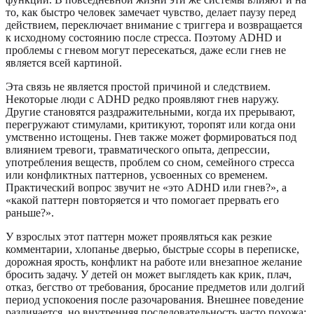
то, как быстро человек замечает чувство, делает паузу перед
действием, переключает внимание с триггера и возвращается
к исходному состоянию после стресса. Поэтому ADHD и
проблемы с гневом могут пересекаться, даже если гнев не
является всей картиной.
Эта связь не является простой причиной и следствием.
Некоторые люди с ADHD редко проявляют гнев наружу.
Другие становятся раздражительными, когда их прерывают,
перегружают стимулами, критикуют, торопят или когда они
умственно истощены. Гнев также может формироваться под
влиянием тревоги, травматического опыта, депрессии,
употребления веществ, проблем со сном, семейного стресса
или конфликтных паттернов, усвоенных со временем.
Практический вопрос звучит не «это ADHD или гнев?», а
«какой паттерн повторяется и что помогает прервать его
раньше?».
У взрослых этот паттерн может проявляться как резкие
комментарии, хлопанье дверью, быстрые ссоры в переписке,
дорожная ярость, конфликт на работе или внезапное желание
бросить задачу. У детей он может выглядеть как крик, плач,
отказ, бегство от требования, бросание предметов или долгий
период успокоения после разочарования. Внешнее поведение
различается, но внутренняя последовательность часто похожа: