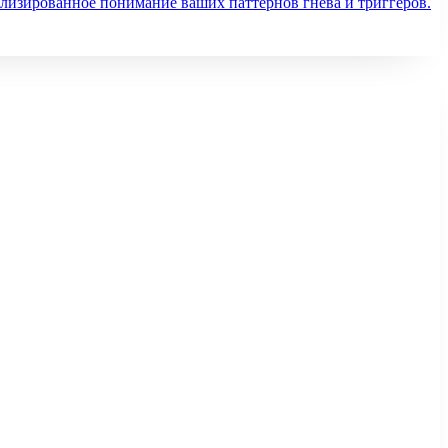
нализированное понимание ваших паттернов гнева и триггеров.