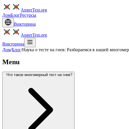
AngerTest.org
Дом
Блог
Ресурсы
Викторина
AngerTest.org
Викторина
Дом
/
Блог
/
Наука о тесте на гнев: Разбираемся в нашей многоме
Menu
Что такое многомерный тест на гнев?