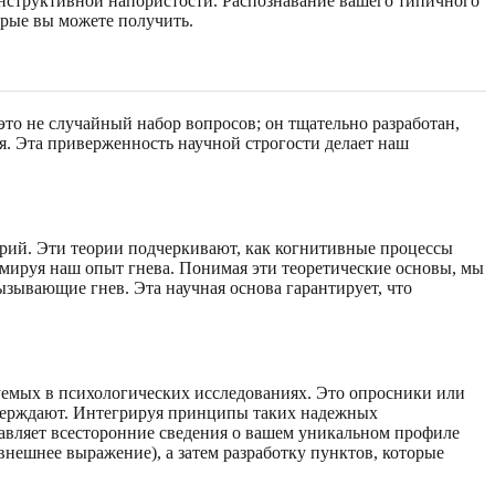
конструктивной напористости. Распознавание вашего типичного
орые вы можете получить.
то не случайный набор вопросов; он тщательно разработан,
. Эта приверженность научной строгости делает наш
орий. Эти теории подчеркивают, как когнитивные процессы
рмируя наш опыт гнева. Понимая эти теоретические основы, мы
ызывающие гнев. Эта научная основа гарантирует, что
уемых в психологических исследованиях. Это опросники или
утверждают. Интегрируя принципы таких надежных
тавляет всесторонние сведения о вашем уникальном профиле
 внешнее выражение), а затем разработку пунктов, которые