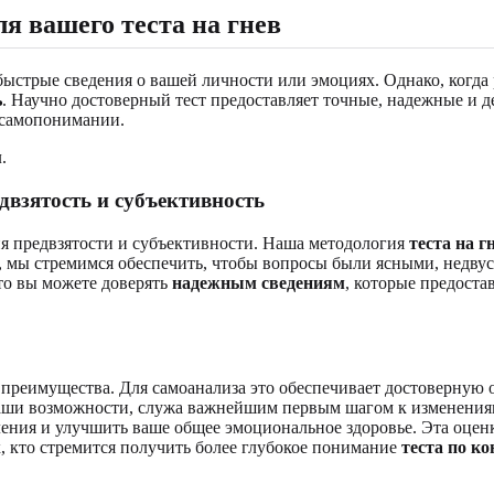
я вашего теста на гнев
стрые сведения о вашей личности или эмоциях. Однако, когда 
ь
. Научно достоверный тест предоставляет точные, надежные и 
 самопонимании.
двзятость и субъективность
я предвзятости и субъективности. Наша методология
теста на г
, мы стремимся обеспечить, чтобы вопросы были ясными, недву
что вы можете доверять
надежным сведениям
, которые предоста
 преимущества. Для самоанализа это обеспечивает достоверную 
ваши возможности, служа важнейшим первым шагом к изменения
ения и улучшить ваше общее эмоциональное здоровье. Эта оце
х, кто стремится получить более глубокое понимание
теста по к