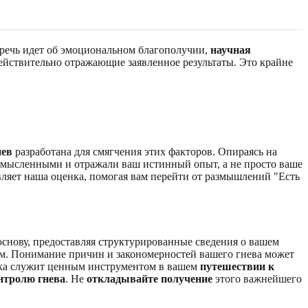
речь идет об эмоциональном благополучии,
научная
действительно отражающие заявленное результаты. Это крайне
нев
разработана для смягчения этих факторов. Опираясь на
смысленными и отражали ваш истинный опыт, а не просто ваше
вляет наша оценка, помогая вам перейти от размышлений "Есть
основу, предоставляя структурированные сведения о вашем
м. Понимание причин и закономерностей вашего гнева может
нка служит ценным инструментом в вашем
путешествии к
онтролю гнева
. Не
откладывайте получение
этого важнейшего