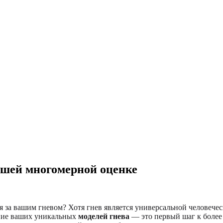
нашей многомерной оценке
ся за вашим гневом? Хотя гнев является универсальной человече
ние ваших уникальных
моделей гнева
— это первый шаг к боле