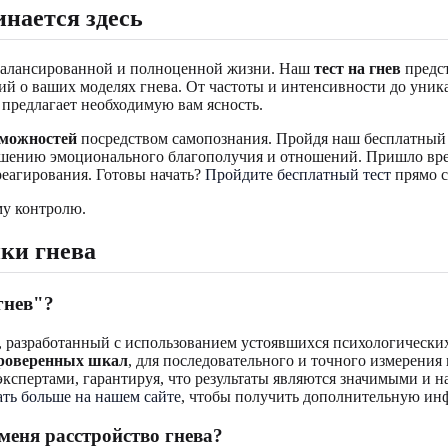
нается здесь
сбалансированной и полноценной жизни. Наш
тест на гнев
предст
ий о ваших моделях гнева. От частоты и интенсивности до уни
, предлагает необходимую вам ясность.
зможностей
посредством самопознания. Пройдя наш бесплатны
чшению эмоционального благополучия и отношений. Пришло время
реагирования. Готовы начать?
Пройдите бесплатный тест
прямо с
нки гнева
гнев
"?
 разработанный с использованием устоявшихся психологических 
роверенных шкал
, для последовательного и точного измерения
экспертами, гарантируя, что результаты являются значимыми и
ать больше на нашем сайте
, чтобы получить дополнительную и
меня расстройство гнева
?