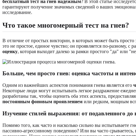
бесплатный тест на гнев надежным
? В этой статье исследуе
гарантируют получение значимых сведений о ваших эмоциональ
исследование.
Что такое
многомерный тест на гнев
?
В отличие от простых викторин, в которых может быть просто 
это не простое, единое чувство; он проявляется по-разному, 
оценку
, которая выходит далеко за рамки простого "да" или "не
Больше, чем просто гнев: оценка
частоты и интен
Одним из важнейших аспектов понимания гнева является его
ч
Некоторые люди могут испытывать легкое раздражение ежедневн
разработаны так, чтобы оценить оба этих аспекта, предоставл
постоянным фоновым проявлением
или редким, мощным всп
Изучение стилей выражения: от подавленного до
Помимо того, как часто и насколько сильно вы испытываете гн
пассивно-агрессивному поведению? Или вы часто срываетесь,