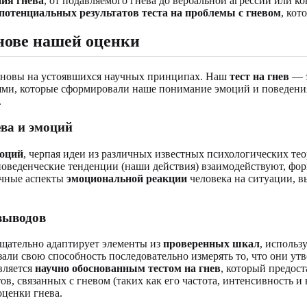
ия гнева
, от подавляемого гнева до вербальной агрессии или 
потенциальных результатов
теста на проблемы с гневом
, кот
снове нашей оценки
основы на устоявшихся научных принципах. Наш
тест на гнев
— э
ями, которые сформировали наше понимание эмоций и поведения
.
ева и эмоций
моций
, черпая идеи из различных известных психологических те
 поведенческие тенденции (наши действия) взаимодействуют, фо
ичные аспекты
эмоциональной реакции
человека на ситуации, в
выводов
щательно адаптирует элементы из
проверенных шкал
, использ
зали свою способность последовательно измерять то, что они 
вляется
научно обоснованным тестом на гнев
, который предос
в, связанных с гневом (таких как его частота, интенсивность и
оценки гнева.