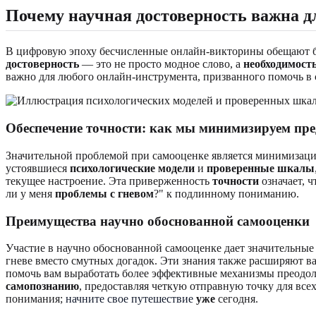
Почему
научная достоверность
важна дл
В цифровую эпоху бесчисленные онлайн-викторины обещают бы
достоверность
— это не просто модное слово, а
необходимост
важно для любого онлайн-инструмента, призванного помочь в
Обеспечение точности: как мы минимизируем пре
Значительной проблемой при самооценке является минимизаци
устоявшиеся
психологические модели
и
проверенные шкалы
текущее настроение. Эта приверженность
точности
означает, 
ли у меня
проблемы с гневом
?" к подлинному пониманию.
Преимущества научно обоснованной самооценки
Участие в научно обоснованной самооценке дает значительные
гневе вместо смутных догадок. Эти знания также расширяют 
помочь вам выработать более эффективные механизмы преодол
самопознанию
, предоставляя четкую отправную точку для все
понимания;
начните свое путешествие
уже
сегодня.