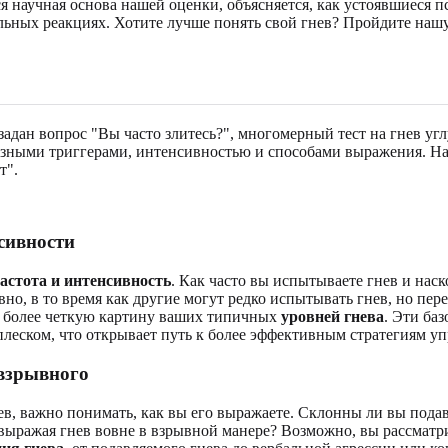
тся научная основа нашей оценки, объясняется, как устоявшиеся
ных реакциях. Хотите лучше понять свой гнев? Пройдите нашу 
задан вопрос "Вы часто злитесь?", многомерный тест на гнев у
с разными триггерами, интенсивностью и способами выражения. Н
т".
сивности
астота и интенсивность
. Как часто вы испытываете гнев и наск
о, в то время как другие могут редко испытывать гнев, но пер
яя более четкую картину ваших типичных
уровней гнева
. Эти ба
леском, что открывает путь к более эффективным стратегиям у
 взрывного
ев, важно понимать, как вы его выражаете. Склонны ли вы пода
 выражая гнев вовне в взрывной манере? Возможно, вы рассмат