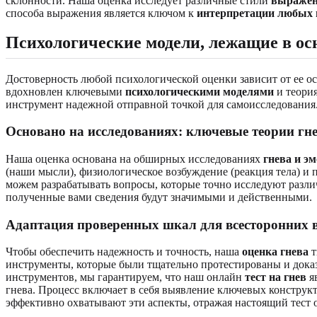
склонности. Наша оценка исследует различные стили
выражен
способа выражения является ключом к
интерпретации любых 
Психологические модели
, лежащие в о
Достоверность любой психологической оценки зависит от ее 
вдохновлен ключевыми
психологическими моделями
и теори
инструмент надежной отправной точкой для самоисследования
Основано на исследованиях: ключевые теории
гн
Наша оценка основана на обширных исследованиях
гнева и э
(наши мысли), физиологическое возбуждение (реакция тела) и
можем разрабатывать вопросы, которые точно исследуют разл
полученные вами сведения будут значимыми и действенными.
Адаптация
проверенных шкал
для всесторонних 
Чтобы обеспечить надежность и точность, наша
оценка гнева
т
инструменты, которые были тщательно протестированы и дока
инструментов, мы гарантируем, что наш онлайн
тест на гнев
я
гнева. Процесс включает в себя выявление ключевых конструкто
эффективно охватывают эти аспекты, отражая настоящий тест 