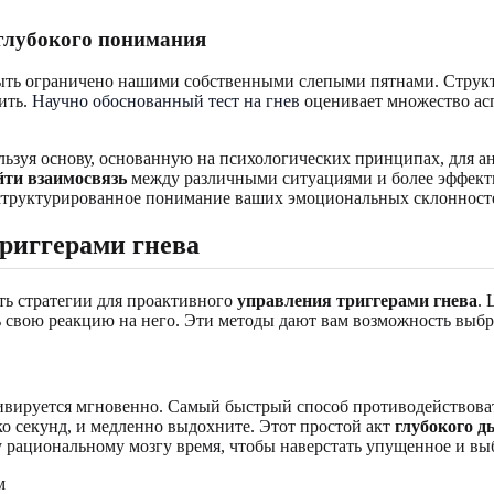
 глубокого понимания
быть ограничено нашими собственными слепыми пятнами. Струк
ить.
Научно обоснованный тест на гнев
оценивает множество асп
льзуя основу, основанную на психологических принципах, для а
йти взаимосвязь
между различными ситуациями и более эффект
, структурированное понимание ваших эмоциональных склонност
риггерами гнева
ть стратегии для проактивного
управления триггерами гнева
. 
ь свою реакцию на него. Эти методы дают вам возможность выбр
ктивируется мгновенно. Самый быстрый способ противодействова
ко секунд, и медленно выдохните. Этот простой акт
глубокого д
 рациональному мозгу время, чтобы наверстать упущенное и выбр