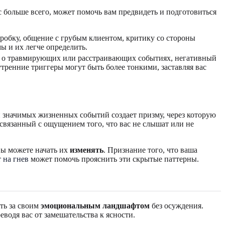
с больше всего, может помочь вам предвидеть и подготовиться
робку, общение с грубым клиентом, критику со стороны
ы и их легче определить.
я о травмирующих или расстраивающих событиях, негативный
утренние триггеры могут быть более тонкими, заставляя вас
 значимых жизненных событий создает призму, через которую
 связанный с ощущением того, что вас не слышат или не
вы можете начать их
изменять
. Признание того, что ваша
 на гнев
может помочь прояснить эти скрытые паттерны.
ть за своим
эмоциональным ландшафтом
без осуждения.
одя вас от замешательства к ясности.