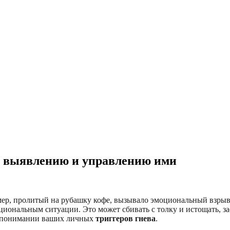
по выявлению и управлению ими
ример, пролитый на рубашку кофе, вызывало эмоциональный взры
циональным ситуации. Это может сбивать с толку и истощать, з
 в понимании ваших личных
триггеров гнева
.