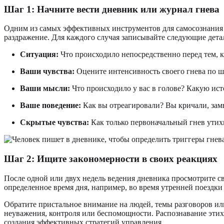
Шаг 1: Начните вести дневник или журнал гнева
Одним из самых эффективных инструментов для самосознания яв
раздражение. Для каждого случая записывайте следующие дета
Ситуация:
Что происходило непосредственно перед тем, к
Ваши чувства:
Оцените интенсивность своего гнева по шк
Ваши мысли:
Что происходило у вас в голове? Какую ист
Ваше поведение:
Как вы отреагировали? Вы кричали, зам
Скрытые чувства:
Как только первоначальный гнев утихне
Шаг 2: Ищите закономерности в своих реакциях
После одной или двух недель ведения дневника просмотрите св
определенное время дня, например, во время утренней поездки
Обратите пристальное внимание на людей, темы разговоров ил
неуважения, контроля или беспомощности. Распознавание эти
создания эффективных стратегий управления.