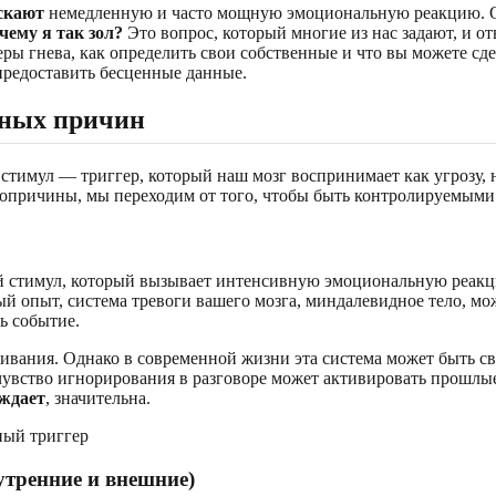
скают
немедленную и часто мощную эмоциональную реакцию. О
чему я так зол?
Это вопрос, который многие из нас задают, и от
геры гнева, как определить свои собственные и что вы можете сд
редоставить бесценные данные.
нных причин
на стимул — триггер, который наш мозг воспринимает как угрозу
опричины, мы переходим от того, чтобы быть контролируемыми
й стимул, который вызывает интенсивную эмоциональную реакци
 опыт, система тревоги вашего мозга, миндалевидное тело, мо
ь событие.
ивания. Однако в современной жизни эта система может быть с
 чувство игнорирования в разговоре может активировать прошлы
ждает
, значительна.
утренние и внешние)