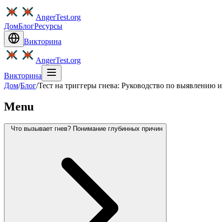
AngerTest.org
Дом
Блог
Ресурсы
Викторина
AngerTest.org
Викторина
Дом
/
Блог
/
Тест на триггеры гнева: Руководство по выявлению 
Menu
Что вызывает гнев? Понимание глубинных причин