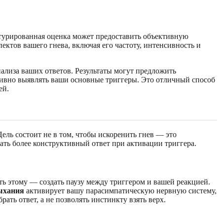
турированная оценка может предоставить объективную
ектов вашего гнева, включая его частоту, интенсивность и
нализа ваших ответов. Результаты могут предложить
ивно выявлять ваши основные триггеры. Это отличный способ
ей.
Цель состоит не в том, чтобы искоренить гнев — это
ать более конструктивный ответ при активации триггера.
ть этому — создать паузу между триггером и вашей реакцией.
ыхания
активирует вашу парасимпатическую нервную систему,
ать ответ, а не позволять инстинкту взять верх.