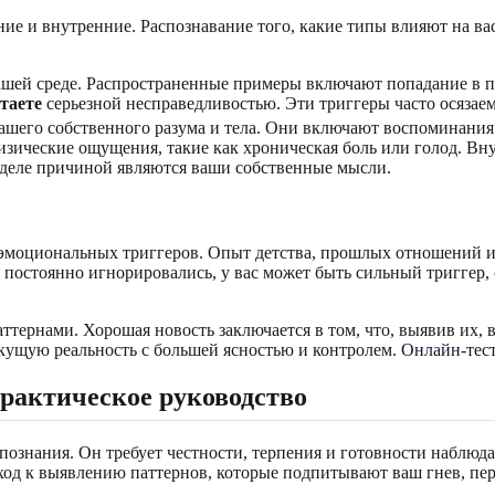
ие и внутренние. Распознавание того, какие типы влияют на ва
ашей среде. Распространенные примеры включают попадание в п
таете
серьезной несправедливостью. Эти триггеры часто осязаем
ашего собственного разума и тела. Они включают воспоминани
физические ощущения, такие как хроническая боль или голод. Вн
м деле причиной являются ваши собственные мысли.
 эмоциональных триггеров. Опыт детства, прошлых отношений и
 постоянно игнорировались, у вас может быть сильный триггер,
тернами. Хорошая новость заключается в том, что, выявив их, 
екущую реальность с большей ясностью и контролем.
Онлайн-тест
Практическое руководство
ознания. Он требует честности, терпения и готовности наблюда
 к выявлению паттернов, которые подпитывают ваш гнев, перев