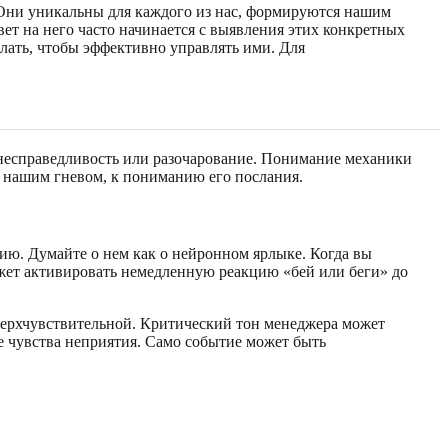
ни уникальны для каждого из нас, формируются нашим
вет на него часто начинается с выявления этих конкретных
елать, чтобы эффективно управлять ими. Для
, несправедливость или разочарование. Понимание механики
 нашим гневом, к пониманию его послания.
ю. Думайте о нем как о нейронном ярлыке. Когда вы
жет активировать немедленную реакцию «бей или беги» до
верхчувствительной. Критический тон менеджера может
е чувства неприятия. Само событие может быть