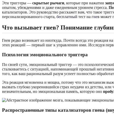
Эти триггеры —
скрытые рычаги
, которые при нажатии
запу
опытом, убеждениями и даже ежедневным уровнем стресса.
По
катализаторов. Это руководство расскажет вам, что такое триг
персонализированного старта,
бесплатный тест на гнев
может п
Что вызывает гнев? Понимание глуби
Гнев редко возникает из ниоткуда. Почти всегда это реакция 
этих реакций — первый шаг к управлению ими. Исследуя перв
Психология эмоционального триггера
По своей сути, эмоциональный триггер — это психологически
сталкиваетесь с ситуацией, напоминающей прошлый негативный
того, как ваш рациональный разум успеет полностью обработат
Эта реакция мгновенна и мощна, потому что это механизм выж
вызвать глубоко укоренившийся страх неудачи из детства, или
незначительным, но эмоциональная память, которую оно
пробу
Распространенные типы катализаторов гнева (вн