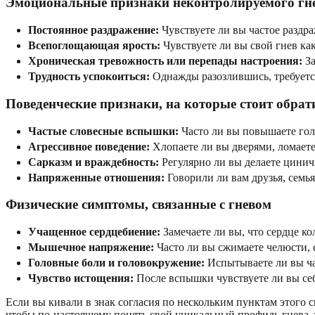
Эмоциональные признаки неконтролируемого гн
Постоянное раздражение:
Чувствуете ли вы частое раздр
Всепоглощающая ярость:
Чувствуете ли вы свой гнев ка
Хроническая тревожность или перепады настроения:
За
Трудность успокоиться:
Однажды разозлившись, требуется
Поведенческие признаки, на которые стоит обра
Частые словесные вспышки:
Часто ли вы повышаете голо
Агрессивное поведение:
Хлопаете ли вы дверями, ломаете
Сарказм и враждебность:
Регулярно ли вы делаете цинич
Напряженные отношения:
Говорили ли вам друзья, семья
Физические симптомы, связанные с гневом
Учащенное сердцебиение:
Замечаете ли вы, что сердце ко
Мышечное напряжение:
Часто ли вы сжимаете челюсти, 
Головные боли и головокружение:
Испытываете ли вы ча
Чувство истощения:
После вспышки чувствуете ли вы се
Если вы кивали в знак согласия по нескольким пунктам этого с
чтобы по-настоящему понять свой уникальный профиль гнева,