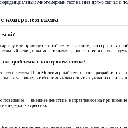
онфиденциальный Многомерный тест на гнев прямо сейчас
и по
 с контролем гнева
лемой?
 карьеру или приводит к проблемам с законом, это серьезная пр
ательный ответ, и вы можете
начать с нашего теста на гнев здесь
.
 на проблемы с контролем гнева?
огические тесты. Наш Многомерный тест на гнев разработан ка
альных условиях, чтобы помочь вам понять, нуждаетесь ли вы в
 поведение — внешнее действие, направленное на причинение вр
 не перерос в агрессию.
в формате викторины предназначены для развлечения. Однако те