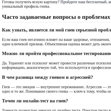
Готовы получить ясную картину?
Пройдите наш бесплатный, к
уникальный профиль гнева.
Часто задаваемые вопросы о проблемах
Как узнать, является ли мой гнев серьезной проб
Если ваш гнев негативно влияет на ваше здоровье, отношения,
один ключевой признак. Объективная оценка может дать оконч
Можно ли пройти профессиональное тестирование
Да. Терапевт или психолог может провести различные психол
информацию, аналогичную той, что используется в профессион
В чем разница между гневом и агрессией?
Гнев — это эмоция — внутреннее переживание. Агрессия — это
одно и то же. Понимание своего гнева — ключ к тому, чтобы он
Точен ли онлайн-тест на гнев?
Точность полностью зависит от дизайна теста. Простые тесты 