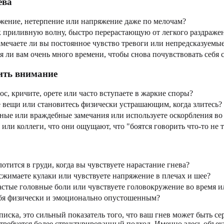
ева
ажение, нетерпение или напряжение даже по мелочам?
к приливную волну, быстро перерастающую от легкого раздражен
мечаете ли вы постоянное чувство тревоги или непредсказуемы
 ли вам очень много времени, чтобы снова почувствовать себя 
тить внимание
с, кричите, орете или часто вступаете в жаркие споры?
 вещи или становитесь физически устрашающим, когда злитесь?
ные или враждебные замечания или используете оскорбления во
 или коллеги, что они ощущают, что "боятся говорить что-то не 
лотится в груди, когда вы чувствуете нарастание гнева?
сжимаете кулаки или чувствуете напряжение в плечах и шее?
стые головные боли или чувствуете головокружение во время и
бя физически и эмоционально опустошенным?
писка, это сильный показатель того, что ваш гнев может быть с
 требуется более структурированный подход. Именно здесь объ