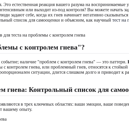
я. Это естественная реакция вашего разума на воспринимаемые у
интенсивным или выходит из-под контроля? Вы можете начать за
ди задают себе, когда их гнев начинает негативно сказываться 
ольный список для самооценки и объясним, как научный
тест на
блемы с контролем гнева"?
 событие; наличие "проблем с контролем гнева" — это паттерн.
ы с контролем гнева, или проблемный гнев, относятся к стойко
непропорционален ситуации, длится слишком долго и приводит к 
ем гнева: Контрольный список для само
являются в трех ключевых областях: ваши эмоции, ваше поведе
ют вашему опыту.