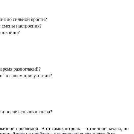
ия до сильной ярости?
е смены настроения?
спокойно?
 время разногласий?
то" в вашем присутствии?
ли после вспышки гнева?
ерьезной проблемой. Этот самоконтроль — отличное начало, но
ективный
тест на проблемы с контролем гнева
может быть