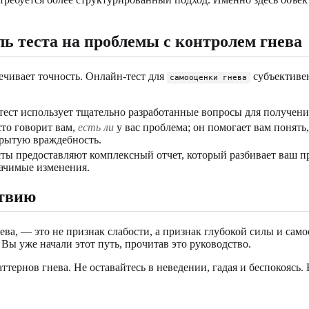
ь теста на проблемы с контролем гнева
ечивает точность. Онлайн-тест для
субъективен
самооценки гнева
ст использует тщательно разработанные вопросы для получени
то говорит вам,
есть ли
у вас проблема; он помогает вам понять
крытую враждебность.
ы предоставляют комплексный отчет, который разбивает ваш про
начимые изменения.
ствию
нева, — это не признак слабости, а признак глубокой силы и са
ы уже начали этот путь, прочитав это руководство.
ернов гнева. Не оставайтесь в неведении, гадая и беспокоясь.