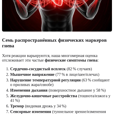
Семь распространённых физических маркеров
гнева
Хотя реакции варьируются, наша многомерная оценка
отслеживает эти частые
физические симптомы гнева
:
Сердечно-сосудистый всплеск
(82 % случаев)
Мышечное напряжение
(77 % в лице/шее/плечах)
Нарушение температурной регуляции
(63 % сообщают
о приливах жара/ознобе)
Изменения дыхания
(поверхностное дыхание у 58 %)
Желудочно-кишечные расстройства
(тошнота/изжога у
41 %)
Тремор
(видимая дрожь у 34 %)
Сенсорные изменения
(туннельное зрение/изменения