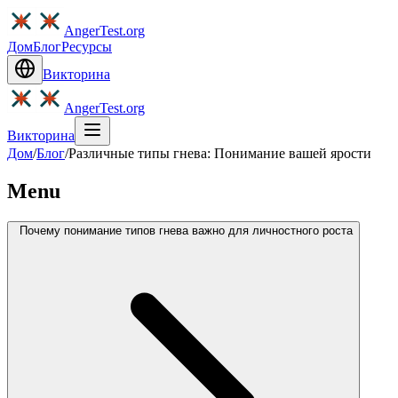
AngerTest.org
Дом
Блог
Ресурсы
Викторина
AngerTest.org
Викторина
Дом
/
Блог
/
Различные типы гнева: Понимание вашей ярости
Menu
Почему понимание типов гнева важно для личностного роста