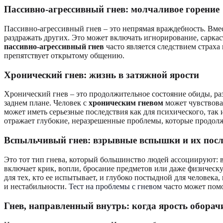
Пассивно-агрессивный гнев: молчаливое горение
Пассивно-агрессивный гнев – это непрямая враждебность. Вме
раздражать других. Это может включать игнорирование, саркас
пассивно-агрессивный гнев
часто является следствием страх
препятствует открытому общению.
Хронический гнев: жизнь в затяжной ярости
Хронический гнев – это продолжительное состояние обиды, р
заднем плане. Человек с
хроническим гневом
может чувствоват
может иметь серьезные последствия как для психического, так
отражает глубокие, неразрешенные проблемы, которые продол
Вспыльчивый гнев: взрывные вспышки и их посл
Это тот тип гнева, который большинство людей ассоциируют:
включает крик, вопли, бросание предметов или даже физическ
для тех, кто ее испытывает, и глубоко постыдной для человек
и нестабильности.
Тест на проблемы с гневом
часто может помо
Гнев, направленный внутрь: когда ярость оборач