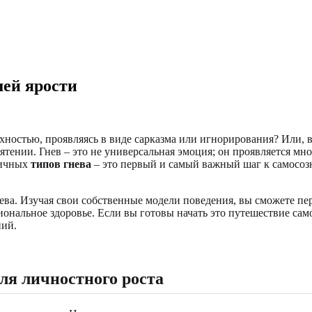
ей ярости
рхностью, проявляясь в виде сарказма или игнорирования? Или,
смятении. Гнев – это не универсальная эмоция; он проявляется м
личных
типов гнева
– это первый и самый важный шаг к самосоз
ева. Изучая свои собственные модели поведения, вы сможете пер
нальное здоровье. Если вы готовы начать это путешествие само
ний.
ля личностного роста