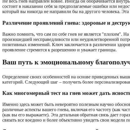
Не весь гнев направлен вовне. Иногда он оборачивается внутр
состоит в наказании себя за предполагаемые ошибки или недос
который вы никогда не направили бы на другого человека. Эта 
Различение проявлений гнева: здоровые и дестр
Важно помнить, что сам по себе гнев не является "плохим". На
произошедшей несправедливости или неудовлетворенной потре
позитивных изменений. Ключ заключается в различении здор
проявление стремится к разрешению и уважает границы.
Ваш путь к эмоциональному благополуч
Определение своих особенностей на основе приведенных выше 
категорий. Следующий шаг – получить более персонализирова
Как многомерный тест на гнев может дать ясност
Именно здесь может быть невероятно полезным научно обосн
различные аспекты вашего гнева, включая его частоту (как част
(как вы его выражаете). Эта детальная обратная связь дает г
связать все воедино и более объективно увидеть свои модели п