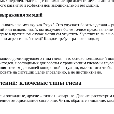
чимых перемен. Настоящее понимание приходит от детализации эт
чного развития и эффективной эмоциональной регуляции.
 выражения эмоций
сывать всю музыку как "звук". Это упускает богатые детали – р
ий или вспыльчивый, вы получаете более точное представление 
рые в противном случае могли бы упустить. Чувствуете ли вы 
ивно-агрессивный гнев)? Каждое требует разного подхода.
вашего доминирующего типа гнева – это основополагающий шаг 
етодов, необходимых для работы с хроническим гневом и глубо
ния гневом
для вашей конкретной ситуации, вместо того чтобы 
ировать на ситуации целенаправленно, а не инстинктивно.
лений: ключевые типы гнева
е и очевидные, другие – тихие и коварные. Давайте рассмотрим
твенное эмоциональное состояние. Читая, обратите внимание, ка