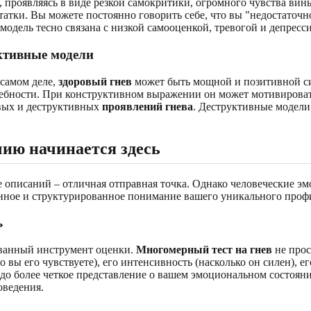
ь, проявляясь в виде резкой самокритики, огромного чувства ви
татки. Вы можете постоянно говорить себе, что вы "недостаточн
модель тесно связана с низкой самооценкой, тревогой и депресс
уктивные модели
 самом деле,
здоровый гнев
может быть мощной и позитивной си
бности. При конструктивном выражении он может мотивировать 
овых и деструктивных
проявлений гнева
. Деструктивные модели
ию начинается здесь
описаний – отличная отправная точка. Однако человеческие эмо
нное и структурированное понимание вашего уникального профи
ь
ованный инструмент оценки.
Многомерный тест на гнев
не прос
о вы его чувствуете), его интенсивность (насколько он силен), е
ораздо более четкое представление о вашем эмоциональном состоя
оведения.