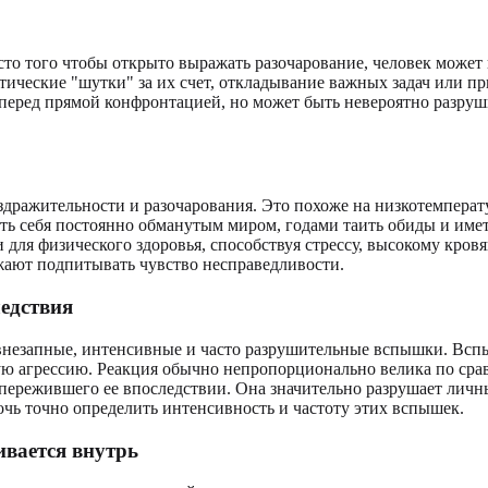
сто того чтобы открыто выражать разочарование, человек может
тические "шутки" за их счет, откладывание важных задач или пр
а перед прямой конфронтацией, но может быть невероятно разру
аздражительности и разочарования. Это похоже на низкотемпера
ь себя постоянно обманутым миром, годами таить обиды и иметь
 и для физического здоровья, способствуя стрессу, высокому кр
жают подпитывать чувство несправедливости.
едствия
 внезапные, интенсивные и часто разрушительные вспышки. Всп
ую агрессию. Реакция обычно непропорционально велика по сра
а, пережившего ее впоследствии. Она значительно разрушает лич
чь точно определить интенсивность и частоту этих вспышек.
ивается внутрь