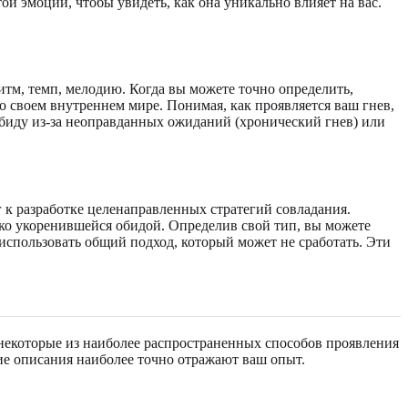
ой эмоции, чтобы увидеть, как она уникально влияет на вас.
итм, темп, мелодию. Когда вы можете точно определить,
о своем внутреннем мире. Понимая, как проявляется ваш гнев,
обиду из-за неоправданных ожиданий (хронический гнев) или
к разработке целенаправленных стратегий совладания.
ко укоренившейся обидой. Определив свой тип, вы можете
использовать общий подход, который может не сработать. Эти
 некоторые из наиболее распространенных способов проявления
кие описания наиболее точно отражают ваш опыт.