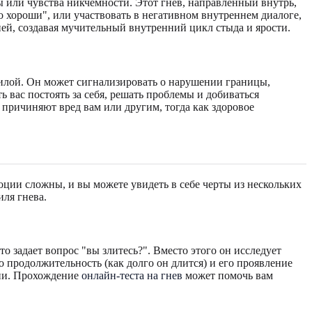
ны или чувства никчемности. Этот гнев, направленный внутрь,
о хороши", или участвовать в негативном внутреннем диалоге,
ией, создавая мучительный внутренний цикл стыда и ярости.
лой. Он может сигнализировать о нарушении границы,
вас постоять за себя, решать проблемы и добиваться
 причиняют вред вам или другим, тогда как здоровое
ции сложны, и вы можете увидеть в себе черты из нескольких
ля гнева.
то задает вопрос "вы злитесь?". Вместо этого он исследует
го продолжительность (как долго он длится) и его проявление
нии. Прохождение
онлайн-теста на гнев
может помочь вам