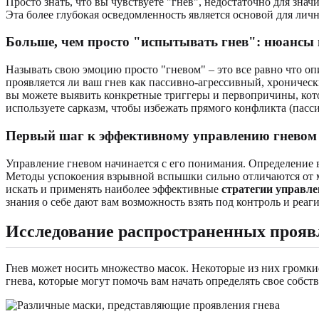
Просто знать, что вы чувствуете "гнев", недостаточно для зна
Эта более глубокая осведомленность является основой для ли
Больше, чем просто "испытывать гнев": нюансы
Называть свою эмоцию просто "гневом" – это все равно что опи
проявляется ли ваш гнев как пассивно-агрессивный, хроническ
вы можете выявить конкретные триггеры и первопричины, кото
используете сарказм, чтобы избежать прямого конфликта (пасс
Первый шаг к эффективному управлению гневом
Управление гневом начинается с его понимания. Определение 
Методы успокоения взрывной вспышки сильно отличаются от м
искать и применять наиболее эффективные
стратегии управле
знания о себе дают вам возможность взять под контроль и реаг
Исследование распространенных прояв
Гнев может носить множество масок. Некоторые из них громки
гнева, которые могут помочь вам начать определять свое собс