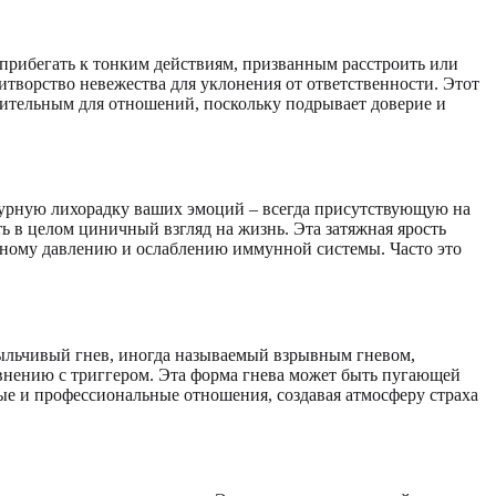
 прибегать к тонким действиям, призванным расстроить или
итворство невежества для уклонения от ответственности. Этот
шительным для отношений, поскольку подрывает доверие и
турную лихорадку ваших эмоций – всегда присутствующую на
 в целом циничный взгляд на жизнь. Эта затяжная ярость
овяному давлению и ослаблению иммунной системы. Часто это
ыльчивый гнев, иногда называемый взрывным гневом,
внению с триггером. Эта форма гнева может быть пугающей
ные и профессиональные отношения, создавая атмосферу страха