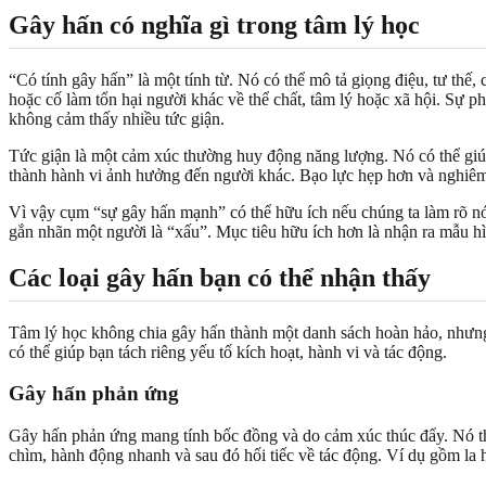
Gây hấn có nghĩa gì trong tâm lý học
“Có tính gây hấn” là một tính từ. Nó có thể mô tả giọng điệu, tư thế
hoặc cố làm tổn hại người khác về thể chất, tâm lý hoặc xã hội. Sự 
không cảm thấy nhiều tức giận.
Tức giận là một cảm xúc thường huy động năng lượng. Nó có thể giúp 
thành hành vi ảnh hưởng đến người khác. Bạo lực hẹp hơn và nghiêm 
Vì vậy cụm “sự gây hấn mạnh” có thể hữu ích nếu chúng ta làm rõ nó. 
gắn nhãn một người là “xấu”. Mục tiêu hữu ích hơn là nhận ra mẫu h
Các loại gây hấn bạn có thể nhận thấy
Tâm lý học không chia gây hấn thành một danh sách hoàn hảo, nhưng
có thể giúp bạn tách riêng yếu tố kích hoạt, hành vi và tác động.
Gây hấn phản ứng
Gây hấn phản ứng mang tính bốc đồng và do cảm xúc thúc đẩy. Nó thườ
chìm, hành động nhanh và sau đó hối tiếc về tác động. Ví dụ gồm la hé