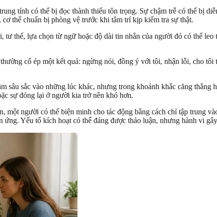
ung tính có thể bị đọc thành thiếu tôn trọng. Sự chậm trễ có thể bị diễ
 thể chuẩn bị phòng vệ trước khi tâm trí kịp kiểm tra sự thật.
 tư thế, lựa chọn từ ngữ hoặc độ dài tin nhắn của người đó có thể le
thường cố ép một kết quả: ngừng nói, đồng ý với tôi, nhận lỗi, cho tôi
âm sâu sắc vào những lúc khác, nhưng trong khoảnh khắc căng thẳng họ
oặc sự đóng lại ở người kia trở nên khó hơn.
n, một người có thể biện minh cho tác động bằng cách chỉ tập trung và
n ứng. Yếu tố kích hoạt có thể đáng được thảo luận, nhưng hành vi gây