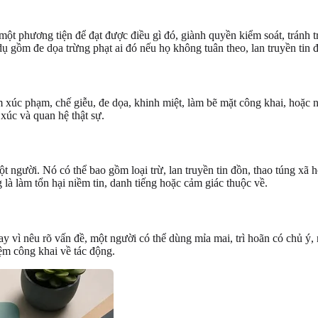
t phương tiện để đạt được điều gì đó, giành quyền kiểm soát, tránh 
ụ gồm đe dọa trừng phạt ai đó nếu họ không tuân theo, lan truyền tin 
úc phạm, chế giễu, đe dọa, khinh miệt, làm bẽ mặt công khai, hoặc nân
xúc và quan hệ thật sự.
 người. Nó có thể bao gồm loại trừ, lan truyền tin đồn, thao túng xã 
 là làm tổn hại niềm tin, danh tiếng hoặc cảm giác thuộc về.
ay vì nêu rõ vấn đề, một người có thể dùng mỉa mai, trì hoãn có chủ ý, 
iệm công khai về tác động.