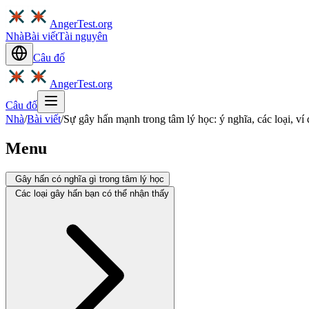
AngerTest.org
Nhà
Bài viết
Tài nguyên
Câu đố
AngerTest.org
Câu đố
Nhà
/
Bài viết
/
Sự gây hấn mạnh trong tâm lý học: ý nghĩa, các loại, ví
Menu
Gây hấn có nghĩa gì trong tâm lý học
Các loại gây hấn bạn có thể nhận thấy