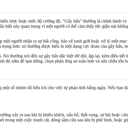
, chiến lược hoặc mức độ cường độ. “Gây hấn” thường là chính hành vi:
phân biệt này quan trọng vì một người có thể cảm thấy tức giận mà kh
một người nhận ra sự bất công, bảo vệ ranh giới hoặc xử lý một mục t
trọng hơn: nó thường được hiểu là một dạng cực đoan của gây hấn, tro
Nó thường nói đến sự gây hấn đặc biệt dữ dội, lặp lại, kém điều tiết 
ình đủ sớm để tạm dừng, chọn phản ứng an toàn hơn và sửa chữa tổn hạ
 một số nhóm rất hữu ích cho việc tự phản tỉnh hằng ngày. Nếu bạn 
ng xảy ra sau khi bị khiêu khích, xấu hổ, thất vọng, sợ hãi hoặc cảm
t trong một cuộc tranh cãi, đóng sầm cửa sau khi bị phê bình, hoặc gửi 