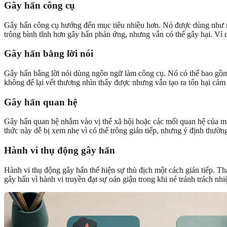
Gây hấn công cụ
Gây hấn công cụ hướng đến mục tiêu nhiều hơn. Nó được dùng như mộ
trông bình tĩnh hơn gây hấn phản ứng, nhưng vẫn có thể gây hại. Ví d
Gây hấn bằng lời nói
Gây hấn bằng lời nói dùng ngôn ngữ làm công cụ. Nó có thể bao gồm x
không để lại vết thương nhìn thấy được nhưng vẫn tạo ra tổn hại cảm 
Gây hấn quan hệ
Gây hấn quan hệ nhắm vào vị thế xã hội hoặc các mối quan hệ của một
thức này dễ bị xem nhẹ vì có thể trông gián tiếp, nhưng ý định thường
Hành vi thụ động gây hấn
Hành vi thụ động gây hấn thể hiện sự thù địch một cách gián tiếp. Th
gây hấn vì hành vi truyền đạt sự oán giận trong khi né tránh trách nh