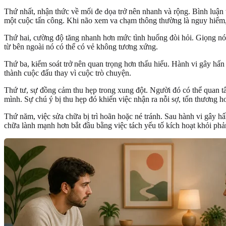
Thứ nhất, nhận thức về mối đe dọa trở nên nhanh và rộng. Bình luận tr
một cuộc tấn công. Khi não xem va chạm thông thường là nguy hiểm, cơ
Thứ hai, cường độ tăng nhanh hơn mức tình huống đòi hỏi. Giọng nói,
từ bên ngoài nó có thể có vẻ không tương xứng.
Thứ ba, kiểm soát trở nên quan trọng hơn thấu hiểu. Hành vi gây hấn 
thành cuộc đấu thay vì cuộc trò chuyện.
Thứ tư, sự đồng cảm thu hẹp trong xung đột. Người đó có thể quan t
mình. Sự chú ý bị thu hẹp đó khiến việc nhận ra nỗi sợ, tổn thương h
Thứ năm, việc sửa chữa bị trì hoãn hoặc né tránh. Sau hành vi gây hấ
chữa lành mạnh hơn bắt đầu bằng việc tách yếu tố kích hoạt khỏi phả