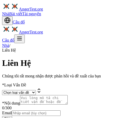
AngerTest.org
Nhà
Bài viết
Tài nguyên
Câu đố
AngerTest.org
Câu đố
Nhà
/
Liên Hệ
Liên Hệ
Chúng tôi rất mong nhận được phản hồi và đề xuất của bạn
*
Loại Vấn Đề
*
Nội dung
0
/300
Email