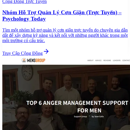
Cộng Đồng Trực Tuyến
Nhóm Hỗ Trợ Quản Lý Cơn Giận (Trực Tuyến) –
Psychology Today
Tìm một nhóm hỗ trợ quản lý cơn giận trực tuyến do chuyên gia dẫn
dắt để xây dựng kỹ năng và kết nối với những người khác trong một
môi trường có cấu trúc.
Truy Cập Cộng Đồng