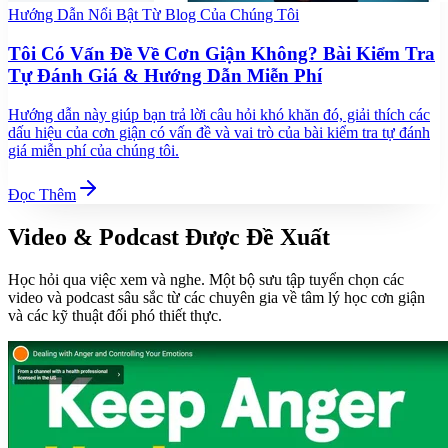
Hướng Dẫn Nổi Bật Từ Blog Của Chúng Tôi
Tôi Có Vấn Đề Về Cơn Giận Không? Bài Kiểm Tra
Tự Đánh Giá & Hướng Dẫn Miễn Phí
Hướng dẫn này giúp bạn trả lời câu hỏi khó khăn đó, giải thích các
dấu hiệu của cơn giận có vấn đề và vai trò của bài kiểm tra tự đánh
giá miễn phí của chúng tôi.
Đọc Thêm
Video & Podcast Được Đề Xuất
Học hỏi qua việc xem và nghe. Một bộ sưu tập tuyển chọn các
video và podcast sâu sắc từ các chuyên gia về tâm lý học cơn giận
và các kỹ thuật đối phó thiết thực.