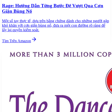
Rage: Hướng Dẫn Từng Bước Để Vượt Qua Cơn
Giận Bùng Nổ
Một sổ tay thực tế, dựa trên bằng chứng dành cho những người gặp
khó khăn với cơn giận bùng nổ, đưa ra một con đường rõ ràng để
lấy lại quyền kiểm soát.
Tìm Trên Amazon