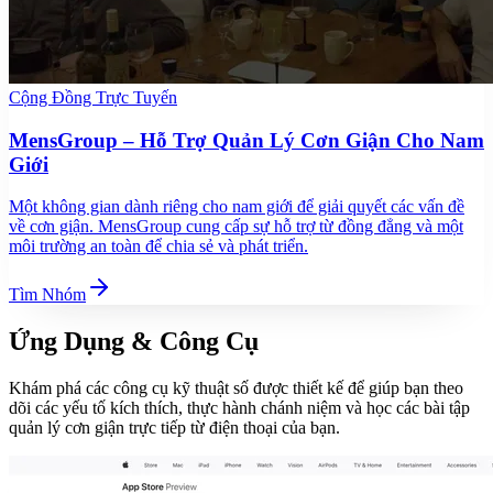
Cộng Đồng Trực Tuyến
MensGroup – Hỗ Trợ Quản Lý Cơn Giận Cho Nam
Giới
Một không gian dành riêng cho nam giới để giải quyết các vấn đề
về cơn giận. MensGroup cung cấp sự hỗ trợ từ đồng đẳng và một
môi trường an toàn để chia sẻ và phát triển.
Tìm Nhóm
Ứng Dụng & Công Cụ
Khám phá các công cụ kỹ thuật số được thiết kế để giúp bạn theo
dõi các yếu tố kích thích, thực hành chánh niệm và học các bài tập
quản lý cơn giận trực tiếp từ điện thoại của bạn.