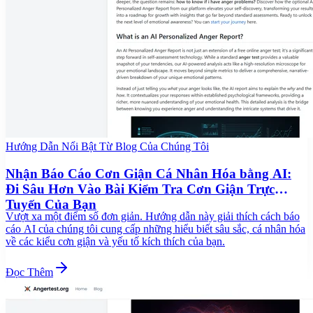
Hướng Dẫn Nổi Bật Từ Blog Của Chúng Tôi
Nhận Báo Cáo Cơn Giận Cá Nhân Hóa bằng AI:
Đi Sâu Hơn Vào Bài Kiểm Tra Cơn Giận Trực
Tuyến Của Bạn
Vượt xa một điểm số đơn giản. Hướng dẫn này giải thích cách báo
cáo AI của chúng tôi cung cấp những hiểu biết sâu sắc, cá nhân hóa
về các kiểu cơn giận và yếu tố kích thích của bạn.
Đọc Thêm