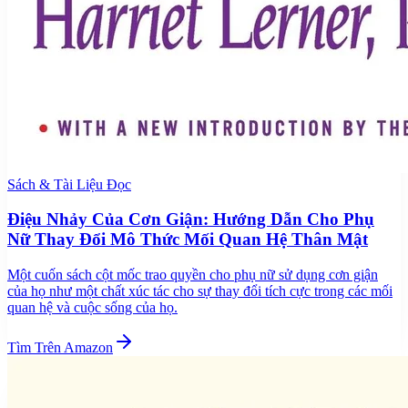
Sách & Tài Liệu Đọc
Điệu Nhảy Của Cơn Giận: Hướng Dẫn Cho Phụ
Nữ Thay Đổi Mô Thức Mối Quan Hệ Thân Mật
Một cuốn sách cột mốc trao quyền cho phụ nữ sử dụng cơn giận
của họ như một chất xúc tác cho sự thay đổi tích cực trong các mối
quan hệ và cuộc sống của họ.
Tìm Trên Amazon