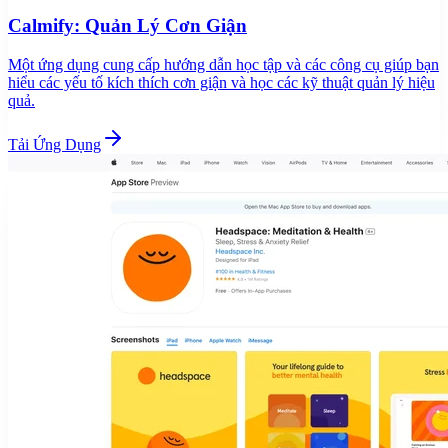
Calmify: Quản Lý Cơn Giận
Một ứng dụng cung cấp hướng dẫn học tập và các công cụ giúp bạn
hiểu các yếu tố kích thích cơn giận và học các kỹ thuật quản lý hiệu
quả.
Tải Ứng Dụng