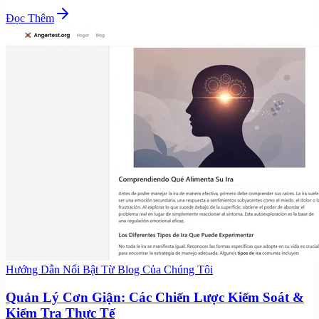
Đọc Thêm
Hướng Dẫn Nổi Bật Từ Blog Của Chúng Tôi
Quản Lý Cơn Giận: Các Chiến Lược Kiểm Soát &
Kiểm Tra Thực Tế