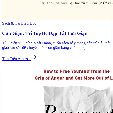
Sách & Tài Liệu Đọc
Cơn Giận: Trí Tuệ Để Dập Tắt Lửa Giận
Từ Thiền sư Thích Nhất Hạnh, cuốn sách này mang đến trí tuệ Phật
giáo sâu sắc để chuyển hóa cơn giận bằng chánh niệm.
Tìm Trên Amazon