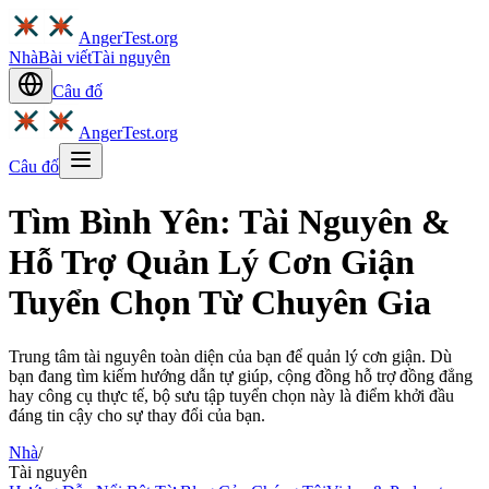
AngerTest.org
Nhà
Bài viết
Tài nguyên
Câu đố
AngerTest.org
Câu đố
Tìm Bình Yên: Tài Nguyên &
Hỗ Trợ Quản Lý Cơn Giận
Tuyển Chọn Từ Chuyên Gia
Trung tâm tài nguyên toàn diện của bạn để quản lý cơn giận. Dù
bạn đang tìm kiếm hướng dẫn tự giúp, cộng đồng hỗ trợ đồng đẳng
hay công cụ thực tế, bộ sưu tập tuyển chọn này là điểm khởi đầu
đáng tin cậy cho sự thay đổi của bạn.
Nhà
/
Tài nguyên