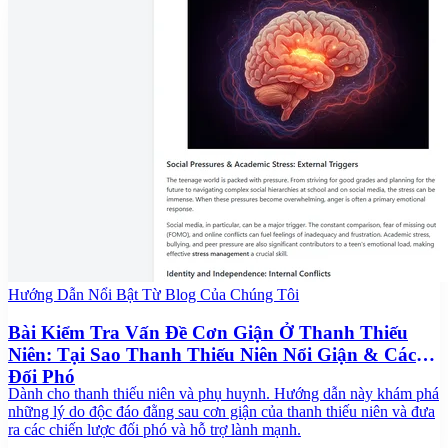
Hướng Dẫn Nổi Bật Từ Blog Của Chúng Tôi
Bài Kiểm Tra Vấn Đề Cơn Giận Ở Thanh Thiếu
Niên: Tại Sao Thanh Thiếu Niên Nổi Giận & Cách
Đối Phó
Dành cho thanh thiếu niên và phụ huynh. Hướng dẫn này khám phá
những lý do độc đáo đằng sau cơn giận của thanh thiếu niên và đưa
ra các chiến lược đối phó và hỗ trợ lành mạnh.