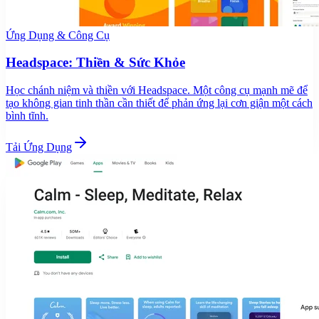
Ứng Dụng & Công Cụ
Headspace: Thiền & Sức Khỏe
Học chánh niệm và thiền với Headspace. Một công cụ mạnh mẽ để
tạo không gian tinh thần cần thiết để phản ứng lại cơn giận một cách
bình tĩnh.
Tải Ứng Dụng