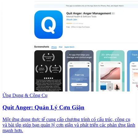
Ứng Dụng & Công Cụ
Quit Anger: Quản Lý Cơn Giận
Một ứng dụng thực tế cung cấp chương trình có cấu trúc, công cụ
và bài tập giúp bạn quản lý cơn giận và phát triển các phản ứng lành
mạnh hơn.