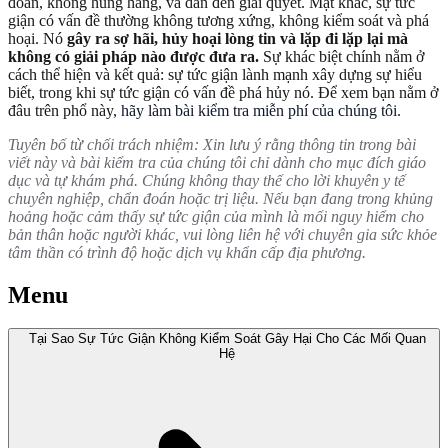
đoán, không hung hăng, và dẫn đến giải quyết. Mặt khác, sự tức
giận có vấn đề thường không tương xứng, không kiểm soát và phá
hoại. Nó
gây ra sợ hãi, hủy hoại lòng tin và lặp đi lặp lại mà
không có giải pháp nào được đưa ra.
Sự khác biệt chính nằm ở
cách thể hiện và kết quả: sự tức giận lành mạnh xây dựng sự hiểu
biết, trong khi sự tức giận có vấn đề phá hủy nó. Để xem bạn nằm ở
đâu trên phổ này,
hãy làm bài kiểm tra miễn phí của chúng tôi
.
Tuyên bố từ chối trách nhiệm: Xin lưu ý rằng thông tin trong bài
viết này và bài kiểm tra của chúng tôi chỉ dành cho mục đích giáo
dục và tự khám phá. Chúng không thay thế cho lời khuyên y tế
chuyên nghiệp, chẩn đoán hoặc trị liệu. Nếu bạn đang trong khủng
hoảng hoặc cảm thấy sự tức giận của mình là mối nguy hiểm cho
bản thân hoặc người khác, vui lòng liên hệ với chuyên gia sức khỏe
tâm thần có trình độ hoặc dịch vụ khẩn cấp địa phương.
Menu
Tại Sao Sự Tức Giận Không Kiểm Soát Gây Hại Cho Các Mối Quan
Hệ