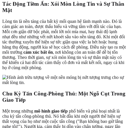
Tác Động Tiềm Ẩn: Xói Mòn Lòng Tin và Sự Thân
Mật
Lòng tin là nền tảng của bất kỳ mối quan hệ lành mạnh nào. Đó là
cảm giác an toàn, được thấu hiểu và vững tâm với đối tác của bạn.
Mỗi cơn giận dữ bộc phát, mỗi lời nói mỉa mai, hay thái độ lạnh
nhạt đều như những vết nứt khoét sâu vào nền tảng đó. Khi một đối
tác thường xuyên thể hiện sự tức giận qua việc la hét hoặc hung
hăng thụ động, người kia sẽ học cách đề phòng. Điều này tạo ra một
môi trường
cảm xúc bất ổn
, nơi không còn an toàn để dễ bị tổn
thương. Theo thời gian, sự xói mòn lòng tin và sự thân mật này có
thể khiến cả hai đối tác cảm thấy cô đơn và mất kết nối, ngay cả khi
họ ở cùng một phòng.
Chu Kỳ Tấn Công-Phòng Thủ: Một Ngõ Cụt Trong
Giao Tiếp
Một trong những
mô hình giao tiếp
phổ biến và phá hoại nhất là
chu kỳ tấn công-phòng thủ. Nó bắt đầu khi một người thể hiện sự
thất vọng của họ như một cuộc tấn công ("Bạn không bao giờ lắng
nghe tôi!"). Người kia, cảm thấy bị dồn vào chân tường, ngay lập