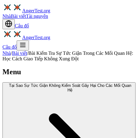
AngerTest.org
Nhà
Bài viết
Tài nguyên
Câu đố
AngerTest.org
Câu đố
Nhà
/
Bài viết
/
Bài Kiểm Tra Sự Tức Giận Trong Các Mối Quan Hệ:
Học Cách Giao Tiếp Không Xung Đột
Menu
Tại Sao Sự Tức Giận Không Kiểm Soát Gây Hại Cho Các Mối Quan
Hệ