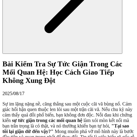
Bài Kiểm Tra Sự Tức Giận Trong Các
Mối Quan Hệ: Học Cách Giao Tiếp
Không Xung Đột
2025/08/17
Sự im lặng nặng nề, căng thẳng sau một cuộc cãi vã bùng nổ. Cảm
giác hối hận quen thuộc len lỏi sau một trận cãi vã. Nếu chu kỳ này
cảm thấy quá đỗi phổ biến, bạn không đơn độc. Nỗi đau khi chứng
kiến
sự tức giận trong các mối quan hệ
làm xói mòn kết nối mà
bạn trân trọng là có thật, và nó thường khiến bạn tự hỏi,
"Tại sao
tôi lại giận dữ đến vậy?"
Mong muốn phá vỡ mô hình này là bước
đầu tiên và quan trọng nhất để thay đổi. Tin tốt là việc hiểu rõ gốc rễ