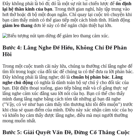
Đây không phải là bỏ đi; đó là một sự rút lui chiến lược để
ổn định
lại hệ thần kinh của bạn
. Trong thời gian nghỉ, hãy tập trung vào
hơi thở hoặc đi bộ một đoạn ngắn. Chỉ quay lại cuộc trò chuyện khi
bạn cảm thấy mình có thể giao tiếp một cách bình tĩnh. Hành động
giảm leo thang
đơn lẻ này có thể ngăn chặn thiệt hại lớn.
Bước 4: Lắng Nghe Để Hiểu, Không Chỉ Để Phản
Hồi
Trong một cuộc tranh cãi nảy lửa, chúng ta thường chỉ lắng nghe để
tìm lỗi trong logic của đối tác để chúng ta có thể đưa ra lời phản bác.
Đây không phải là lắng nghe; đó là
chuẩn bị phản bác
.
Lắng
nghe chủ động
có nghĩa là dành toàn bộ sự chú ý cho đối tác của
bạn. Đặt điện thoại xuống, giao tiếp bằng mắt và cố gắng thực sự
lắng nghe cảm xúc đằng sau lời nói của họ. Bạn có thể cho thấy
mình đang lắng nghe bằng cách tóm tắt những gì bạn đã nghe
("Vậy, có vẻ như bạn cảm thấy tổn thương khi tôi đến muộn") trước
khi chia sẻ quan điểm của mình. Điều này xác nhận cảm xúc của họ
và khiến họ cảm thấy được lắng nghe, điều mà mọi người thường
mong muốn nhất.
Bước 5: Giải Quyết Vấn Đề, Đừng Cố Thắng Cuộc