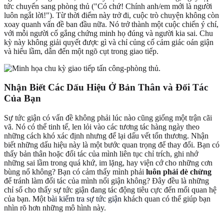
tức chuyển sang phòng thủ ("Có chứ! Chính anh/em mới là người
luôn ngắt lời!"). Từ thời điểm này trở đi, cuộc trò chuyện không còn
xoay quanh vấn đề ban đầu nữa. Nó trở thành một cuộc chiến ý chí,
với mỗi người cố gắng chứng minh họ đúng và người kia sai. Chu
kỳ này không giải quyết được gì và chỉ củng cố cảm giác oán giận
và hiểu lầm, dẫn đến một ngõ cụt trong giao tiếp.
Nhận Biết Các Dấu Hiệu Ở Bản Thân và Đối Tác
Của Bạn
Sự tức giận có vấn đề không phải lúc nào cũng giống một trận cãi
vã. Nó có thể tinh tế, len lỏi vào các tương tác hàng ngày theo
những cách khó xác định nhưng để lại dấu vết tổn thương. Nhận
biết những dấu hiệu này là một bước quan trọng để thay đổi. Bạn có
thấy bản thân hoặc đối tác của mình liên tục chỉ trích, ghi nhớ
những sai lầm trong quá khứ, im lặng, hay viện cớ cho những cơn
bùng nổ không? Bạn có cảm thấy mình phải
luôn phải dè chừng
để tránh làm đối tác của mình nổi giận không? Đây đều là những
chỉ số cho thấy sự tức giận đang tác động tiêu cực đến mối quan hệ
của bạn. Một
bài kiểm tra sự tức giận
khách quan có thể giúp bạn
nhìn rõ hơn những mô hình này.