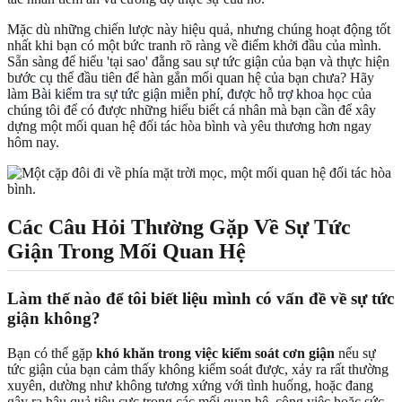
Mặc dù những chiến lược này hiệu quả, nhưng chúng hoạt động tốt
nhất khi bạn có một bức tranh rõ ràng về điểm khởi đầu của mình.
Sẵn sàng để hiểu 'tại sao' đằng sau sự tức giận của bạn và thực hiện
bước cụ thể đầu tiên để hàn gắn mối quan hệ của bạn chưa? Hãy
làm
Bài kiểm tra sự tức giận miễn phí, được hỗ trợ khoa học
của
chúng tôi để có được những hiểu biết cá nhân mà bạn cần để xây
dựng một mối quan hệ đối tác hòa bình và yêu thương hơn ngay
hôm nay.
Các Câu Hỏi Thường Gặp Về Sự Tức
Giận Trong Mối Quan Hệ
Làm thế nào để tôi biết liệu mình có vấn đề về sự tức
giận không?
Bạn có thể gặp
khó khăn trong việc kiểm soát cơn giận
nếu sự
tức giận của bạn cảm thấy không kiểm soát được, xảy ra rất thường
xuyên, dường như không tương xứng với tình huống, hoặc đang
gây ra hậu quả tiêu cực trong các mối quan hệ, công việc hoặc sức