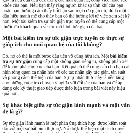
khỏe của bạn. Nếu bạn thấy rằng người khác sợ tính khí của bạn
hoặc bạn thường cảm thấy hối hận sau một cơn giận dữ, đó là một
dấu hiệu mạnh mẽ cho thấy bạn có thể hưởng lợi từ việc xem xét kỹ
hơn. Một
bài kiểm tra sự tức giận trực tuyến
có thể cung cấp một
thước đo khách quan về các mô hình tức giận của bạn.
Một bài kiểm tra sự tức giận trực tuyến có thực sự
giúp ích cho mối quan hệ của tôi không?
Có, nó có thể là một bước đầu tiên vô cùng hữu ích. Một
bài kiểm
tra sự tức giận
cung cấp một không gian riêng tư, không phán xét
để khám phá cảm xúc của bạn. Kết quả có thể cung cấp cho bạn cái
nhìn tổng quan cá nhân hóa về các tác nhân gây tức giận, tần suất
và phong cách thể hiện của bạn. Sự tự nhận thức này là nền tảng
cho những cuộc trò chuyện ý nghĩa với đối tác của bạn và để áp
dụng các kỹ thuật giao tiếp được thảo luận trong bài viết này hiệu
quả hơn.
Sự khác biệt giữa sự tức giận lành mạnh và một vấn
đề là gì?
Sự tức giận lành mạnh là một phản ứng thích hợp, được kiểm soát
đối với một sự bất bình thực sự. Nó được thể hiện một cách quyết