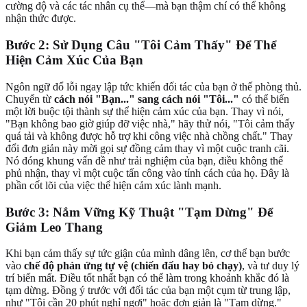
cường độ và các tác nhân cụ thể—mà bạn thậm chí có thể không
nhận thức được.
Bước 2: Sử Dụng Câu "Tôi Cảm Thấy" Để Thể
Hiện Cảm Xúc Của Bạn
Ngôn ngữ đổ lỗi ngay lập tức khiến đối tác của bạn ở thế phòng thủ.
Chuyển từ
cách nói "Bạn..." sang cách nói "Tôi..."
có thể biến
một lời buộc tội thành sự thể hiện cảm xúc của bạn. Thay vì nói,
"Bạn không bao giờ giúp đỡ việc nhà," hãy thử nói, "Tôi cảm thấy
quá tải và không được hỗ trợ khi công việc nhà chồng chất." Thay
đổi đơn giản này mời gọi sự đồng cảm thay vì một cuộc tranh cãi.
Nó đóng khung vấn đề như trải nghiệm của bạn, điều không thể
phủ nhận, thay vì một cuộc tấn công vào tính cách của họ. Đây là
phần cốt lõi của việc thể hiện cảm xúc lành mạnh.
Bước 3: Nắm Vững Kỹ Thuật "Tạm Dừng" Để
Giảm Leo Thang
Khi bạn cảm thấy sự tức giận của mình dâng lên, cơ thể bạn bước
vào
chế độ phản ứng tự vệ (chiến đấu hay bỏ chạy)
, và tư duy lý
trí biến mất. Điều tốt nhất bạn có thể làm trong khoảnh khắc đó là
tạm dừng. Đồng ý trước với đối tác của bạn một cụm từ trung lập,
như "Tôi cần 20 phút nghỉ ngơi" hoặc đơn giản là "Tạm dừng."