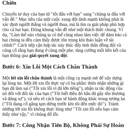
Chiến
Chuyển tư duy của bạn từ "tôi đấu với bạn" sang "chúng ta đấu với
vấn đề." Mục tiêu của một cuộc xung đột lành mạnh không phải là
xác định người thắng và người thua, mà là tìm ra giải pháp phù hợp
cho cả hai bạn. Đóng khung vấn đề như một thách thức chung. Ví
dụ, "Làm thế nào chúng ta có thể cùng nhau làm việc để đảm bảo cả
hai chúng ta đều cảm thấy được tôn trọng khi thảo luận về tài
chính?" Cách tiếp cận hợp tác này thúc đẩy tinh thần đồng đội và
củng cố rằng bạn đang ở cùng một phe, tăng cường mối liên kết của
bạn thông qua
giải quyết xung đột
.
Bước 6: Xin Lỗi Một Cách Chân Thành
Một
lời xin lỗi chân thành
là một công cụ mạnh mẽ để xây dựng
lại lòng tin. Một lời xin lỗi thực sự có ba phần: thừa nhận những gì
bạn đã làm sai ("Tôi xin lỗi vì đã lớn tiếng"), nhận ra tác động của
nó đối với đối tác của bạn ("Tôi biết điều đó hẳn đã gây tổn thương
và đáng sợ"), và nêu rõ cách bạn sẽ hành động khác trong tương lai
("Tôi đang cố gắng tạm dừng trước khi tôi đến mức đó"). Tránh
những lời xin lỗi không thực lòng như "Tôi xin lỗi nếu bạn cảm
thấy như vậy," vì chúng đổ lỗi.
Bước 7: Công Nhận Tiến Bộ, Không Phải Sự Hoàn