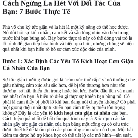
Cách Ngừng La Hét Với Đối Tác Của
Bạn: 7 Bước Thực Tế
Phá vỡ chu kỳ tức giận và la hét là một kỹ năng có thể học được.
Nó đòi hỏi sự kiên nhẫn, cam kết và sẵn lòng nhìn vào bên trong
trước khi bạn bùng nổ. Bảy bước thực tế này có thể đóng vai trò là
lộ trình để giao tiếp hòa bình và hiệu quả hơn, nhưng chúng sẽ hiệu
quả nhất khi bạn hiểu rõ hồ sơ cảm xúc độc đáo của mình.
Bước 1: Xác Định Các Yếu Tố Kích Hoạt Cơn Giận
Cá Nhân Của Bạn
Sự tức giận thường được gọi là "cảm xúc thứ cấp" vì nó thường che
giấu những cảm xúc sâu sắc hơn, dễ bị tổn thương hơn như tổn
thương, sợ hãi, thiếu tôn trọng hoặc bất lực. Bước đầu tiên và mạnh
mẽ nhất của bạn là hiểu rõ điều gì thực sự khiến bạn bùng nổ. Có
phải là cảm thấy bị phớt lờ khi bạn đang nói chuyện không? Có phải
một giọng điệu nhất định khiến bạn cảm thấy bị thiếu tôn trọng
không? Đây là các
yếu tố kích hoạt cơn giận cá nhân
của bạn.
Cách hiệu quả nhất để bắt đầu quá trình này là
Xác định các tác
nhân gây tức giận cá nhân của bạn
bằng một công cụ có cấu trúc
được thiết kế để khám phá các phản ứng cảm xúc của bạn. Một bài
kiểm tra được hỗ trợ khoa học có thể tiết lộ các mô hình—tần suất,