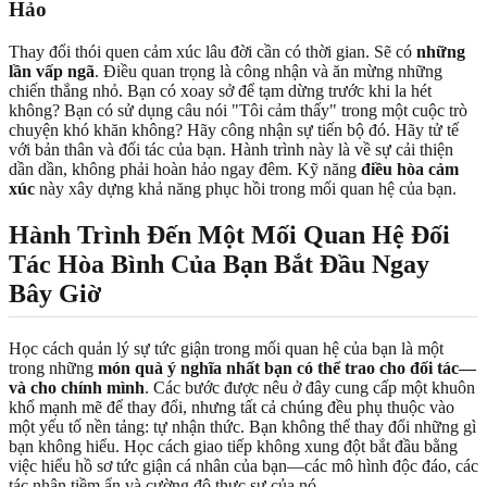
Hảo
Thay đổi thói quen cảm xúc lâu đời cần có thời gian. Sẽ có
những
lần vấp ngã
. Điều quan trọng là công nhận và ăn mừng những
chiến thắng nhỏ. Bạn có xoay sở để tạm dừng trước khi la hét
không? Bạn có sử dụng câu nói "Tôi cảm thấy" trong một cuộc trò
chuyện khó khăn không? Hãy công nhận sự tiến bộ đó. Hãy tử tế
với bản thân và đối tác của bạn. Hành trình này là về sự cải thiện
dần dần, không phải hoàn hảo ngay đêm. Kỹ năng
điều hòa cảm
xúc
này xây dựng khả năng phục hồi trong mối quan hệ của bạn.
Hành Trình Đến Một Mối Quan Hệ Đối
Tác Hòa Bình Của Bạn Bắt Đầu Ngay
Bây Giờ
Học cách quản lý sự tức giận trong mối quan hệ của bạn là một
trong những
món quà ý nghĩa nhất bạn có thể trao cho đối tác—
và cho chính mình
. Các bước được nêu ở đây cung cấp một khuôn
khổ mạnh mẽ để thay đổi, nhưng tất cả chúng đều phụ thuộc vào
một yếu tố nền tảng: tự nhận thức. Bạn không thể thay đổi những gì
bạn không hiểu. Học cách giao tiếp không xung đột bắt đầu bằng
việc hiểu hồ sơ tức giận cá nhân của bạn—các mô hình độc đáo, các
tác nhân tiềm ẩn và cường độ thực sự của nó.