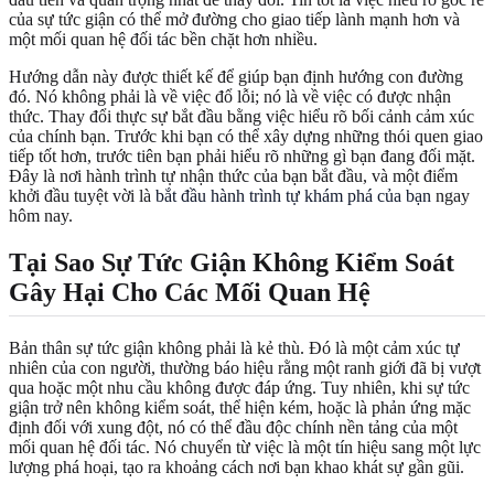
của sự tức giận có thể mở đường cho giao tiếp lành mạnh hơn và
một mối quan hệ đối tác bền chặt hơn nhiều.
Hướng dẫn này được thiết kế để giúp bạn định hướng con đường
đó. Nó không phải là về việc đổ lỗi; nó là về việc có được nhận
thức. Thay đổi thực sự bắt đầu bằng việc hiểu rõ bối cảnh cảm xúc
của chính bạn. Trước khi bạn có thể xây dựng những thói quen giao
tiếp tốt hơn, trước tiên bạn phải hiểu rõ những gì bạn đang đối mặt.
Đây là nơi hành trình tự nhận thức của bạn bắt đầu, và một điểm
khởi đầu tuyệt vời là
bắt đầu hành trình tự khám phá của bạn
ngay
hôm nay.
Tại Sao Sự Tức Giận Không Kiểm Soát
Gây Hại Cho Các Mối Quan Hệ
Bản thân sự tức giận không phải là kẻ thù. Đó là một cảm xúc tự
nhiên của con người, thường báo hiệu rằng một ranh giới đã bị vượt
qua hoặc một nhu cầu không được đáp ứng. Tuy nhiên, khi sự tức
giận trở nên không kiểm soát, thể hiện kém, hoặc là phản ứng mặc
định đối với xung đột, nó có thể đầu độc chính nền tảng của một
mối quan hệ đối tác. Nó chuyển từ việc là một tín hiệu sang một lực
lượng phá hoại, tạo ra khoảng cách nơi bạn khao khát sự gần gũi.