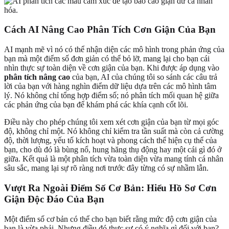
Cách AI Nâng Cao Phân Tích Cơn Giận Của Bạn
AI mạnh mẽ vì nó có thể nhận diện các mô hình trong phản ứng của
bạn mà một điểm số đơn giản có thể bỏ lỡ, mang lại cho bạn cái
nhìn thực sự toàn diện về cơn giận của bạn. Khi được áp dụng vào
phân tích nâng cao
của bạn, AI của chúng tôi so sánh các câu trả
lời của bạn với hàng nghìn điểm dữ liệu dựa trên các mô hình tâm
lý. Nó không chỉ tổng hợp điểm số; nó phân tích mối quan hệ giữa
các phản ứng của bạn để khám phá các khía cạnh cốt lõi.
Điều này cho phép chúng tôi xem xét cơn giận của bạn từ mọi góc
độ, không chỉ một. Nó không chỉ kiểm tra tần suất mà còn cả cường
độ, thời lượng, yếu tố kích hoạt và phong cách thể hiện cụ thể của
bạn, cho dù đó là bùng nổ, hung hăng thụ động hay một cái gì đó ở
giữa. Kết quả là một phân tích vừa toàn diện vừa mang tính cá nhân
sâu sắc, mang lại sự rõ ràng nơi trước đây từng có sự nhầm lẫn.
Vượt Ra Ngoài Điểm Số Cơ Bản: Hiểu Hồ Sơ Cơn
Giận Độc Đáo Của Bạn
Một điểm số cơ bản có thể cho bạn biết rằng mức độ cơn giận của
bạn là vừa phải. Nhưng điều đó thực sự có ý nghĩa gì đối với bạn?