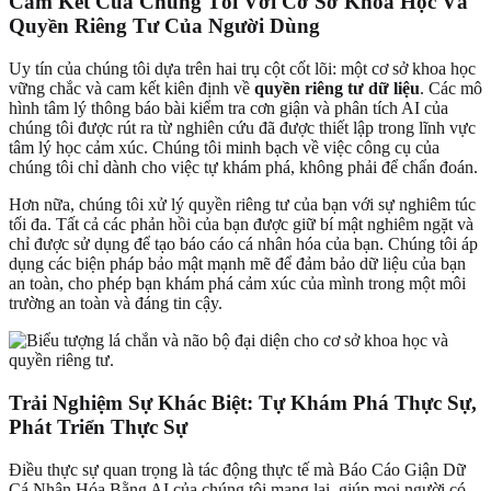
Cam Kết Của Chúng Tôi Với Cơ Sở Khoa Học Và
Quyền Riêng Tư Của Người Dùng
Uy tín của chúng tôi dựa trên hai trụ cột cốt lõi: một cơ sở khoa học
vững chắc và cam kết kiên định về
quyền riêng tư dữ liệu
. Các mô
hình tâm lý thông báo bài kiểm tra cơn giận và phân tích AI của
chúng tôi được rút ra từ nghiên cứu đã được thiết lập trong lĩnh vực
tâm lý học cảm xúc. Chúng tôi minh bạch về việc công cụ của
chúng tôi chỉ dành cho việc tự khám phá, không phải để chẩn đoán.
Hơn nữa, chúng tôi xử lý quyền riêng tư của bạn với sự nghiêm túc
tối đa. Tất cả các phản hồi của bạn được giữ bí mật nghiêm ngặt và
chỉ được sử dụng để tạo báo cáo cá nhân hóa của bạn. Chúng tôi áp
dụng các biện pháp bảo mật mạnh mẽ để đảm bảo dữ liệu của bạn
an toàn, cho phép bạn khám phá cảm xúc của mình trong một môi
trường an toàn và đáng tin cậy.
Trải Nghiệm Sự Khác Biệt: Tự Khám Phá Thực Sự,
Phát Triển Thực Sự
Điều thực sự quan trọng là tác động thực tế mà Báo Cáo Giận Dữ
Cá Nhân Hóa Bằng AI của chúng tôi mang lại, giúp mọi người có