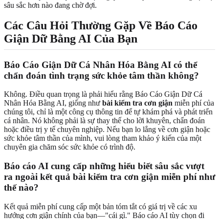
sâu sắc hơn nào đang chờ đợi.
Các Câu Hỏi Thường Gặp Về Báo Cáo
Giận Dữ Bằng AI Của Bạn
Báo Cáo Giận Dữ Cá Nhân Hóa Bằng AI có thể
chẩn đoán tình trạng sức khỏe tâm thần không?
Không. Điều quan trọng là phải hiểu rằng Báo Cáo Giận Dữ Cá
Nhân Hóa Bằng AI, giống như
bài kiểm tra cơn giận
miễn phí của
chúng tôi, chỉ là một công cụ thông tin để tự khám phá và phát triển
cá nhân. Nó không phải là sự thay thế cho lời khuyên, chẩn đoán
hoặc điều trị y tế chuyên nghiệp. Nếu bạn lo lắng về cơn giận hoặc
sức khỏe tâm thần của mình, vui lòng tham khảo ý kiến của một
chuyên gia chăm sóc sức khỏe có trình độ.
Báo cáo AI cung cấp những hiểu biết sâu sắc vượt
ra ngoài kết quả bài kiểm tra cơn giận miễn phí như
thế nào?
Kết quả miễn phí cung cấp một bản tóm tắt có giá trị về các xu
hướng cơn giận chính của bạn—"cái gì." Báo cáo AI tùy chọn đi