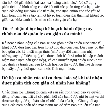
sâu hơn để giải thích "tại sao" và "bằng cách nào." Nó sử dụng
phân tích mô hình nâng cao để kết nối các phản ứng của bạn, xác
định các động lực cảm xúc tiềm ẩn, xác định chính xác các yếu tố
kích hoạt tinh tế và tạo ra một hồ sơ toàn diện giải thích sự tương tác
giữa các khía cạnh khác nhau của cơn giận của bạn.
Tôi sẽ nhận được loại kế hoạch hành động tùy
chỉnh nào để quản lý cơn giận của mình?
Kế hoạch hành động của bạn sẽ bao gồm nhiều chiến lược thực tế,
từng bước dựa trực tiếp trên hồ sơ độc đáo của bạn. Điều này có thể
bao gồm các kỹ thuật nhận thức (như thay đổi cách nhìn nhận
những suy nghĩ tiêu cực), các thực hành hành vi (như bài tập chánh
niệm hoặc kịch bản giao tiếp), và các khuyến nghị chiến lược (như
xác định và tránh các yếu tố kích hoạt cụ thể) được thiết kế để giúp
bạn xây dựng thói quen cảm xúc lành mạnh hơn.
Dữ liệu cá nhân của tôi có được bảo vệ khi tôi nhận
được phân tích cơn giận cá nhân hóa không?
Chắc chắn rồi. Chúng tôi cam kết sâu sắc trong việc bảo vệ quyền
riêng tư của bạn. Tất cả các phản hồi của bạn được giữ bí mật và chỉ
được sử dụng để tạo báo cáo cá nhân hóa của bạn. Chúng tôi áp
dụng các biện pháp bảo mật mạnh mẽ để đảm bảo dữ liệu của bạn