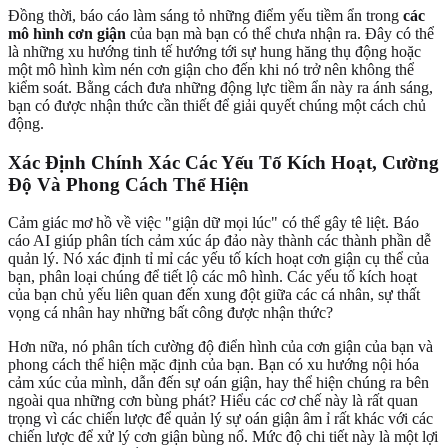
Đồng thời, báo cáo làm sáng tỏ những điểm yếu tiềm ẩn trong
các
mô hình cơn giận
của bạn mà bạn có thể chưa nhận ra. Đây có thể
là những xu hướng tinh tế hướng tới sự hung hăng thụ động hoặc
một mô hình kìm nén cơn giận cho đến khi nó trở nên không thể
kiểm soát. Bằng cách đưa những động lực tiềm ẩn này ra ánh sáng,
bạn có được nhận thức cần thiết để giải quyết chúng một cách chủ
động.
Xác Định Chính Xác Các Yếu Tố Kích Hoạt, Cường
Độ Và Phong Cách Thể Hiện
Cảm giác mơ hồ về việc "giận dữ mọi lúc" có thể gây tê liệt. Báo
cáo AI giúp phân tích cảm xúc áp đảo này thành các thành phần dễ
quản lý. Nó xác định tỉ mỉ các yếu tố kích hoạt cơn giận cụ thể của
bạn, phân loại chúng để tiết lộ các mô hình. Các yếu tố kích hoạt
của bạn chủ yếu liên quan đến xung đột giữa các cá nhân, sự thất
vọng cá nhân hay những bất công được nhận thức?
Hơn nữa, nó phân tích cường độ điển hình của cơn giận của bạn và
phong cách thể hiện mặc định của bạn. Bạn có xu hướng nội hóa
cảm xúc của mình, dẫn đến sự oán giận, hay thể hiện chúng ra bên
ngoài qua những cơn bùng phát? Hiểu các cơ chế này là rất quan
trọng vì các chiến lược để quản lý sự oán giận âm ỉ rất khác với các
chiến lược để xử lý cơn giận bùng nổ. Mức độ chi tiết này là một lợi