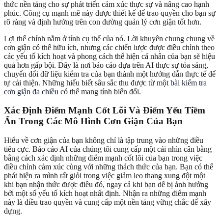
thức nền tảng cho sự phát triển cảm xúc thực sự và nâng cao hạnh
phúc. Công cụ mạnh mẽ này được thiết kế để trao quyền cho bạn sự
rõ ràng và định hướng trên con đường quản lý cơn giận tốt hơn.
Lợi thế chính nằm ở tính cụ thể của nó. Lời khuyên chung chung về
cơn giận có thể hữu ích, nhưng các chiến lược được điều chỉnh theo
các yếu tố kích hoạt và phong cách thể hiện cá nhân của bạn sẽ hiệu
quả hơn gấp bội. Đây là nơi báo cáo dựa trên AI thực sự tỏa sáng,
chuyển đổi dữ liệu kiểm tra của bạn thành một hướng dẫn thực tế để
tự cải thiện. Những hiểu biết sâu sắc thu được từ một
bài kiểm tra
cơn giận đa chiều
có thể mang tính biến đổi.
Xác Định Điểm Mạnh Cốt Lõi Và Điểm Yếu Tiềm
Ẩn Trong Các Mô Hình Cơn Giận Của Bạn
Hiểu về cơn giận của bạn không chỉ là tập trung vào những điều
tiêu cực. Báo cáo AI của chúng tôi cung cấp một cái nhìn cân bằng
bằng cách xác định những điểm mạnh cốt lõi của bạn trong việc
điều chỉnh cảm xúc cùng với những thách thức của bạn. Bạn có thể
phát hiện ra mình rất giỏi trong việc giảm leo thang xung đột một
khi bạn nhận thức được điều đó, ngay cả khi bạn dễ bị ảnh hưởng
bởi một số yếu tố kích hoạt nhất định. Nhận ra những điểm mạnh
này là điều trao quyền và cung cấp một nền tảng vững chắc để xây
dựng.