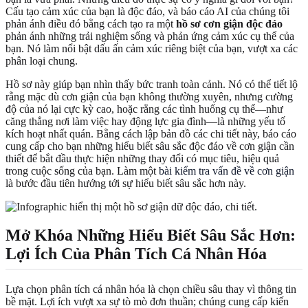
Cấu tạo cảm xúc của bạn là độc đáo, và báo cáo AI của chúng tôi
phản ánh điều đó bằng cách tạo ra một
hồ sơ cơn giận độc đáo
phản ánh những trải nghiệm sống và phản ứng cảm xúc cụ thể của
bạn. Nó làm nổi bật dấu ấn cảm xúc riêng biệt của bạn, vượt xa các
phân loại chung.
Hồ sơ này giúp bạn nhìn thấy bức tranh toàn cảnh. Nó có thể tiết lộ
rằng mặc dù cơn giận của bạn không thường xuyên, nhưng cường
độ của nó lại cực kỳ cao, hoặc rằng các tình huống cụ thể—như
căng thẳng nơi làm việc hay động lực gia đình—là những yếu tố
kích hoạt nhất quán. Bằng cách lập bản đồ các chi tiết này, báo cáo
cung cấp cho bạn những hiểu biết sâu sắc độc đáo về cơn giận cần
thiết để bắt đầu thực hiện những thay đổi có mục tiêu, hiệu quả
trong cuộc sống của bạn. Làm một
bài kiểm tra vấn đề về cơn giận
là bước đầu tiên hướng tới sự hiểu biết sâu sắc hơn này.
Mở Khóa Những Hiểu Biết Sâu Sắc Hơn:
Lợi Ích Của Phân Tích Cá Nhân Hóa
Lựa chọn phân tích cá nhân hóa là chọn chiều sâu thay vì thông tin
bề mặt. Lợi ích vượt xa sự tò mò đơn thuần; chúng cung cấp kiến