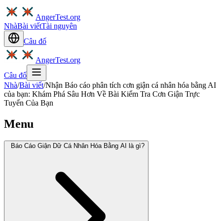
AngerTest.org
Nhà
Bài viết
Tài nguyên
Câu đố
AngerTest.org
Câu đố
Nhà
/
Bài viết
/
Nhận Báo cáo phân tích cơn giận cá nhân hóa bằng AI
của bạn: Khám Phá Sâu Hơn Về Bài Kiểm Tra Cơn Giận Trực
Tuyến Của Bạn
Menu
Báo Cáo Giận Dữ Cá Nhân Hóa Bằng AI là gì?