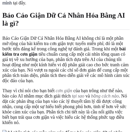
mình
tại đây.
Báo Cáo Giận Dữ Cá Nhân Hóa Bằng AI
là gì?
Báo Cáo Giận Dữ Cá Nhân Hóa Bằng AI không chỉ là một phần
mở rộng của bài kiểm tra cơn giận trực tuyến miễn phí; đó là một
bước tiến đáng kể trong công nghệ tự đánh giá. Trong khi một
bài
kiểm tra cơn giận
tiêu chuẩn cung cấp một cái nhìn tổng quan có
giá trị về xu hướng của bạn, phân tích dựa trên AI của chúng tôi
hoạt động như một kính hiển vi độ phân giải cao cho bức tranh cảm
xúc của bạn. Nó vượt ra ngoài các chỉ số đơn giản để cung cấp một
phân tích toàn diện, phân tích theo diễn giải về các mô hình cảm xúc
độc đáo của bạn.
Thay vì chỉ nói cho bạn biết
cơn giận
của bạn trông như thế nào,
báo cáo AI nhằm mục đích giải thích
tại sao
và
bằng cách nào
. Nó
đặt các phản ứng của bạn vào các lý thuyết tâm lý đã được công
nhận, cung cấp một sự hiểu biết phong phú hơn, tinh tế hơn về sức
khỏe cảm xúc của bạn. Phân tích chi tiết này là cầu nối giữa việc
biết bạn trải qua cơn giận và việc hiểu các hệ thống phức tạp điều
khiển nó.