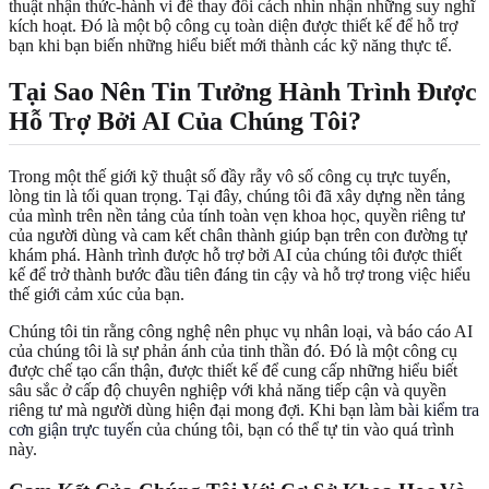
thuật nhận thức-hành vi để thay đổi cách nhìn nhận những suy nghĩ
kích hoạt. Đó là một bộ công cụ toàn diện được thiết kế để hỗ trợ
bạn khi bạn biến những hiểu biết mới thành các kỹ năng thực tế.
Tại Sao Nên Tin Tưởng Hành Trình Được
Hỗ Trợ Bởi AI Của Chúng Tôi?
Trong một thế giới kỹ thuật số đầy rẫy vô số công cụ trực tuyến,
lòng tin là tối quan trọng. Tại đây, chúng tôi đã xây dựng nền tảng
của mình trên nền tảng của tính toàn vẹn khoa học, quyền riêng tư
của người dùng và cam kết chân thành giúp bạn trên con đường tự
khám phá. Hành trình được hỗ trợ bởi AI của chúng tôi được thiết
kế để trở thành bước đầu tiên đáng tin cậy và hỗ trợ trong việc hiểu
thế giới cảm xúc của bạn.
Chúng tôi tin rằng công nghệ nên phục vụ nhân loại, và báo cáo AI
của chúng tôi là sự phản ánh của tinh thần đó. Đó là một công cụ
được chế tạo cẩn thận, được thiết kế để cung cấp những hiểu biết
sâu sắc ở cấp độ chuyên nghiệp với khả năng tiếp cận và quyền
riêng tư mà người dùng hiện đại mong đợi. Khi bạn làm
bài kiểm tra
cơn giận trực tuyến
của chúng tôi, bạn có thể tự tin vào quá trình
này.