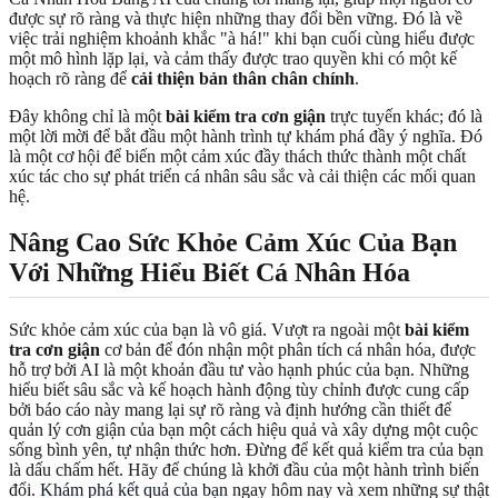
được sự rõ ràng và thực hiện những thay đổi bền vững. Đó là về
việc trải nghiệm khoảnh khắc "à há!" khi bạn cuối cùng hiểu được
một mô hình lặp lại, và cảm thấy được trao quyền khi có một kế
hoạch rõ ràng để
cải thiện bản thân chân chính
.
Đây không chỉ là một
bài kiểm tra cơn giận
trực tuyến khác; đó là
một lời mời để bắt đầu một hành trình tự khám phá đầy ý nghĩa. Đó
là một cơ hội để biến một cảm xúc đầy thách thức thành một chất
xúc tác cho sự phát triển cá nhân sâu sắc và cải thiện các mối quan
hệ.
Nâng Cao Sức Khỏe Cảm Xúc Của Bạn
Với Những Hiểu Biết Cá Nhân Hóa
Sức khỏe cảm xúc của bạn là vô giá. Vượt ra ngoài một
bài kiểm
tra cơn giận
cơ bản để đón nhận một phân tích cá nhân hóa, được
hỗ trợ bởi AI là một khoản đầu tư vào hạnh phúc của bạn. Những
hiểu biết sâu sắc và kế hoạch hành động tùy chỉnh được cung cấp
bởi báo cáo này mang lại sự rõ ràng và định hướng cần thiết để
quản lý cơn giận của bạn một cách hiệu quả và xây dựng một cuộc
sống bình yên, tự nhận thức hơn. Đừng để kết quả kiểm tra của bạn
là dấu chấm hết. Hãy để chúng là khởi đầu của một hành trình biến
đổi.
Khám phá kết quả của bạn
ngay hôm nay và xem những sự thật