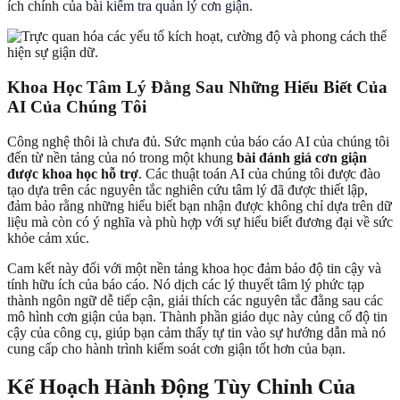
ích chính của
bài kiểm tra quản lý cơn giận
.
Khoa Học Tâm Lý Đằng Sau Những Hiểu Biết Của
AI Của Chúng Tôi
Công nghệ thôi là chưa đủ. Sức mạnh của báo cáo AI của chúng tôi
đến từ nền tảng của nó trong một khung
bài đánh giá cơn giận
được khoa học hỗ trợ
. Các thuật toán AI của chúng tôi được đào
tạo dựa trên các nguyên tắc nghiên cứu tâm lý đã được thiết lập,
đảm bảo rằng những hiểu biết bạn nhận được không chỉ dựa trên dữ
liệu mà còn có ý nghĩa và phù hợp với sự hiểu biết đương đại về sức
khỏe cảm xúc.
Cam kết này đối với một nền tảng khoa học đảm bảo độ tin cậy và
tính hữu ích của báo cáo. Nó dịch các lý thuyết tâm lý phức tạp
thành ngôn ngữ dễ tiếp cận, giải thích các nguyên tắc đằng sau các
mô hình cơn giận của bạn. Thành phần giáo dục này củng cố độ tin
cậy của công cụ, giúp bạn cảm thấy tự tin vào sự hướng dẫn mà nó
cung cấp cho hành trình kiểm soát cơn giận tốt hơn của bạn.
Kế Hoạch Hành Động Tùy Chỉnh Của