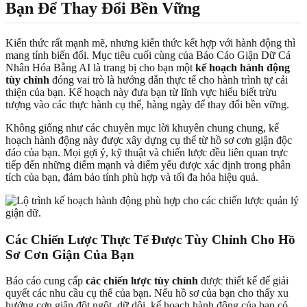
Bạn Để Thay Đổi Bền Vững
Kiến thức rất mạnh mẽ, nhưng kiến thức kết hợp với hành động thì
mang tính biến đổi. Mục tiêu cuối cùng của Báo Cáo Giận Dữ Cá
Nhân Hóa Bằng AI là trang bị cho bạn một
kế hoạch hành động
tùy chỉnh
đóng vai trò là hướng dẫn thực tế cho hành trình tự cải
thiện của bạn. Kế hoạch này đưa bạn từ lĩnh vực hiểu biết trừu
tượng vào các thực hành cụ thể, hàng ngày để thay đổi bền vững.
Không giống như các chuyên mục lời khuyên chung chung, kế
hoạch hành động này được xây dựng cụ thể từ hồ sơ cơn giận độc
đáo của bạn. Mọi gợi ý, kỹ thuật và chiến lược đều liên quan trực
tiếp đến những điểm mạnh và điểm yếu được xác định trong phân
tích của bạn, đảm bảo tính phù hợp và tối đa hóa hiệu quả.
Các Chiến Lược Thực Tế Được Tùy Chỉnh Cho Hồ
Sơ Cơn Giận Của Bạn
Báo cáo cung cấp
các chiến lược tùy chỉnh
được thiết kế để giải
quyết các nhu cầu cụ thể của bạn. Nếu hồ sơ của bạn cho thấy xu
hướng cơn giận đột ngột, dữ dội, kế hoạch hành động của bạn có