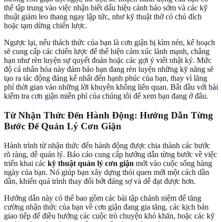
thể tập trung vào việc nhận biết dấu hiệu cảnh báo sớm và các kỹ
thuật giảm leo thang ngay lập tức, như kỹ thuật thở có chủ đích
hoặc tạm dừng chiến lược.
Ngược lại, nếu thách thức của bạn là cơn giận bị kìm nén, kế hoạch
sẽ cung cấp các chiến lược để thể hiện cảm xúc lành mạnh, chẳng
hạn như rèn luyện sự quyết đoán hoặc các gợi ý viết nhật ký. Mức
độ cá nhân hóa này đảm bảo bạn đang rèn luyện những kỹ năng sẽ
tạo ra tác động đáng kể nhất đến hạnh phúc của bạn, thay vì lãng
phí thời gian vào những lời khuyên không liên quan. Bắt đầu với
bài
kiểm tra cơn giận miễn phí
của chúng tôi để xem bạn đang ở đâu.
Từ Nhận Thức Đến Hành Động: Hướng Dẫn Từng
Bước Để Quản Lý Cơn Giận
Hành trình từ nhận thức đến hành động được chia thành các bước
rõ ràng, dễ quản lý. Báo cáo cung cấp hướng dẫn từng bước về việc
triển khai các
kỹ thuật quản lý cơn giận
mới vào cuộc sống hàng
ngày của bạn. Nó giúp bạn xây dựng thói quen mới một cách dần
dần, khiến quá trình thay đổi bớt đáng sợ và dễ đạt được hơn.
Hướng dẫn này có thể bao gồm các bài tập chánh niệm để tăng
cường nhận thức của bạn về cơn giận đang gia tăng, các kịch bản
giao tiếp để điều hướng các cuộc trò chuyện khó khăn, hoặc các kỹ