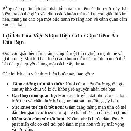
Bằng cách phân tích các phản hồi của bạn trên các lĩnh vực này, bài
kiểm tra có thể giúp xác định các khuôn mẫu chỉ ra cơn giận bị kìm
nén, mang lại cho bạn một bức tranh rõ ràng hơn về cảnh quan cảm
xúc của bạn.
Lợi Ích Của Việc Nhận Diện Cơn Giận Tiềm Ẩn
Của Bạn
Đưa cơn giận tiềm ẩn ra ánh sáng là một trải nghiệm mạnh mẽ và
giải phóng. Một khi bạn hiểu các khuôn mẫu của mình, bạn có thể
bắt đầu giải quyết chúng một cách xây dựng.
Các lợi ích của việc thực hiện bước này bao gồm:
Tăng cường tự nhận thức:
Cuối cùng hiểu được nguồn gốc
của sự khó chịu và lo âu không rõ nguyên nhân của bạn.
Cải thiện mối quan hệ:
Học cách truyền đạt nhu cầu của bạn
trực tiếp và chân thực hơn, giảm ma sát thụ động-gây hấn.
Sức khỏe thể chất tốt hơn:
Giảm căng thẳng mãn tính có thể
dẫn đến giảm các triệu chứng thể chất như đau đầu và mệt mỏi.
Kiểm soát cảm xúc tốt hơn:
Nhận thức là bước đầu tiên để
phát triển các cơ chế đối phó lành mạnh hơn với sự thất vọng
và tức giận.