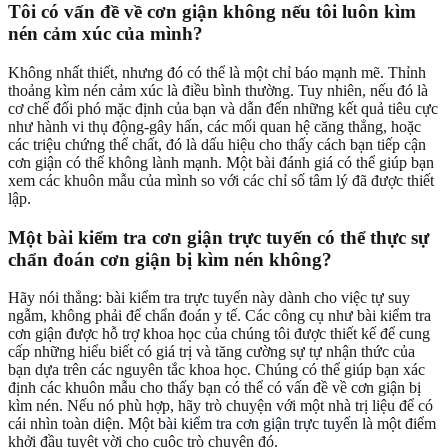
Tôi có vấn đề về cơn giận không nếu tôi luôn kìm
nén cảm xúc của mình?
Không nhất thiết, nhưng đó có thể là một chỉ báo mạnh mẽ. Thỉnh
thoảng kìm nén cảm xúc là điều bình thường. Tuy nhiên, nếu đó là
cơ chế đối phó mặc định của bạn và dẫn đến những kết quả tiêu cực
như hành vi thụ động-gây hấn, các mối quan hệ căng thẳng, hoặc
các triệu chứng thể chất, đó là dấu hiệu cho thấy cách bạn tiếp cận
cơn giận có thể không lành mạnh. Một bài đánh giá có thể giúp bạn
xem các khuôn mẫu của mình so với các chỉ số tâm lý đã được thiết
lập.
Một bài kiểm tra cơn giận trực tuyến có thể thực sự
chẩn đoán cơn giận bị kìm nén không?
Hãy nói thẳng: bài kiểm tra trực tuyến này dành cho việc tự suy
ngẫm, không phải để chẩn đoán y tế. Các công cụ như bài kiểm tra
cơn giận được hỗ trợ khoa học của chúng tôi được thiết kế để cung
cấp những hiểu biết có giá trị và tăng cường sự tự nhận thức của
bạn dựa trên các nguyên tắc khoa học. Chúng có thể giúp bạn xác
định các khuôn mẫu cho thấy bạn có thể có vấn đề về cơn giận bị
kìm nén. Nếu nó phù hợp, hãy trò chuyện với một nhà trị liệu để có
cái nhìn toàn diện. Một
bài kiểm tra cơn giận trực tuyến
là một điểm
khởi đầu tuyệt vời cho cuộc trò chuyện đó.