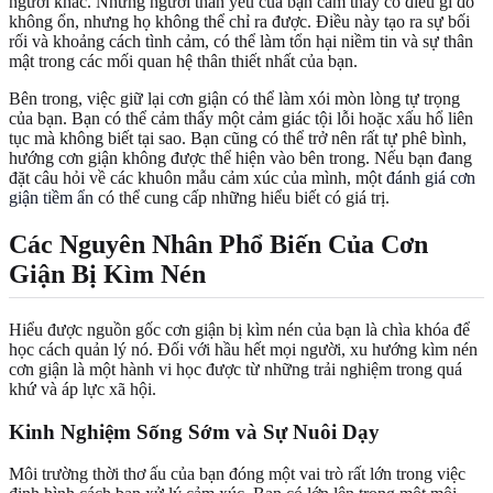
người khác. Những người thân yêu của bạn cảm thấy có điều gì đó
không ổn, nhưng họ không thể chỉ ra được. Điều này tạo ra sự bối
rối và khoảng cách tình cảm, có thể làm tổn hại niềm tin và sự thân
mật trong các mối quan hệ thân thiết nhất của bạn.
Bên trong, việc giữ lại cơn giận có thể làm xói mòn lòng tự trọng
của bạn. Bạn có thể cảm thấy một cảm giác tội lỗi hoặc xấu hổ liên
tục mà không biết tại sao. Bạn cũng có thể trở nên rất tự phê bình,
hướng cơn giận không được thể hiện vào bên trong. Nếu bạn đang
đặt câu hỏi về các khuôn mẫu cảm xúc của mình, một
đánh giá cơn
giận tiềm ẩn
có thể cung cấp những hiểu biết có giá trị.
Các Nguyên Nhân Phổ Biến Của Cơn
Giận Bị Kìm Nén
Hiểu được nguồn gốc cơn giận bị kìm nén của bạn là chìa khóa để
học cách quản lý nó. Đối với hầu hết mọi người, xu hướng kìm nén
cơn giận là một hành vi học được từ những trải nghiệm trong quá
khứ và áp lực xã hội.
Kinh Nghiệm Sống Sớm và Sự Nuôi Dạy
Môi trường thời thơ ấu của bạn đóng một vai trò rất lớn trong việc