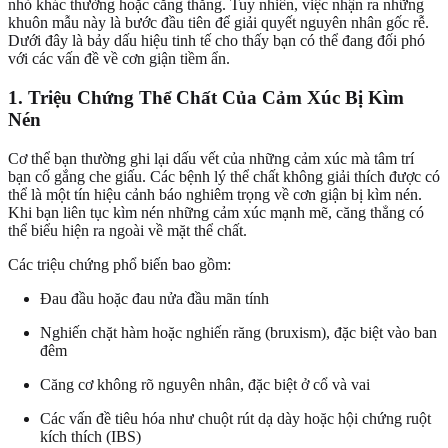
nhỏ khác thường hoặc căng thẳng. Tuy nhiên, việc nhận ra những
khuôn mẫu này là bước đầu tiên để giải quyết nguyên nhân gốc rễ.
Dưới đây là bảy dấu hiệu tinh tế cho thấy bạn có thể đang đối phó
với các vấn đề về cơn giận tiềm ẩn.
1. Triệu Chứng Thể Chất Của Cảm Xúc Bị Kìm
Nén
Cơ thể bạn thường ghi lại dấu vết của những cảm xúc mà tâm trí
bạn cố gắng che giấu. Các bệnh lý thể chất không giải thích được có
thể là một tín hiệu cảnh báo nghiêm trọng về cơn giận bị kìm nén.
Khi bạn liên tục kìm nén những cảm xúc mạnh mẽ, căng thẳng có
thể biểu hiện ra ngoài về mặt thể chất.
Các triệu chứng phổ biến bao gồm:
Đau đầu hoặc đau nửa đầu mãn tính
Nghiến chặt hàm hoặc nghiến răng (bruxism), đặc biệt vào ban
đêm
Căng cơ không rõ nguyên nhân, đặc biệt ở cổ và vai
Các vấn đề tiêu hóa như chuột rút dạ dày hoặc hội chứng ruột
kích thích (IBS)