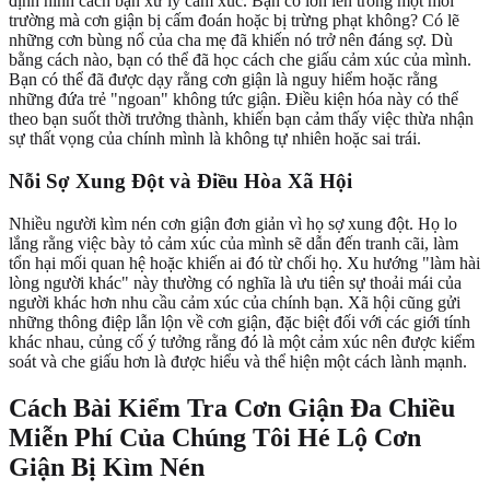
định hình cách bạn xử lý cảm xúc. Bạn có lớn lên trong một môi
trường mà cơn giận bị cấm đoán hoặc bị trừng phạt không? Có lẽ
những cơn bùng nổ của cha mẹ đã khiến nó trở nên đáng sợ. Dù
bằng cách nào, bạn có thể đã học cách che giấu cảm xúc của mình.
Bạn có thể đã được dạy rằng cơn giận là nguy hiểm hoặc rằng
những đứa trẻ "ngoan" không tức giận. Điều kiện hóa này có thể
theo bạn suốt thời trưởng thành, khiến bạn cảm thấy việc thừa nhận
sự thất vọng của chính mình là không tự nhiên hoặc sai trái.
Nỗi Sợ Xung Đột và Điều Hòa Xã Hội
Nhiều người kìm nén cơn giận đơn giản vì họ sợ xung đột. Họ lo
lắng rằng việc bày tỏ cảm xúc của mình sẽ dẫn đến tranh cãi, làm
tổn hại mối quan hệ hoặc khiến ai đó từ chối họ. Xu hướng "làm hài
lòng người khác" này thường có nghĩa là ưu tiên sự thoải mái của
người khác hơn nhu cầu cảm xúc của chính bạn. Xã hội cũng gửi
những thông điệp lẫn lộn về cơn giận, đặc biệt đối với các giới tính
khác nhau, củng cố ý tưởng rằng đó là một cảm xúc nên được kiểm
soát và che giấu hơn là được hiểu và thể hiện một cách lành mạnh.
Cách Bài Kiểm Tra Cơn Giận Đa Chiều
Miễn Phí Của Chúng Tôi Hé Lộ Cơn
Giận Bị Kìm Nén