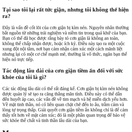
Tại sao tôi lại rất tức giận, nhưng tôi không thể hiện
ra?
Đây là vấn đề cốt lõi của cơn giận bị kìm nén. Nguyên nhân thường
bắt nguồn từ những trải nghiệm và niềm tin trong quá khứ của bạn.
Bạn có thể đã học được rằng bày tỏ cơn giận là không an toàn,
không thể chấp nhận được, hoặc ích kỷ. Điều này tạo ra một cuộc
xung đột nội tâm, nơi bạn cảm nhận cảm xúc một cách mãnh liệt
nhưng lại có một cơ chế mạnh mẽ, thường là vô thức, ngăn bạn thể
hiện nó trực tiếp.
Tác động lâu dài của cơn giận tiềm ẩn đối với sức
khỏe của tôi là gì?
Các tác động lâu dài có thể rất đáng kể. Cơn giận bị kìm nén không
được quản lý sẽ tạo ra căng thẳng mãn tính. Điều này có thể dẫn
đến huyết áp cao, các vấn đề về tim mạch và hệ miễn dịch yếu hơn.
Về mặt tinh thần, nó có liên quan chặt chẽ đến lo âu, trầm cảm và
lòng tự trọng thấp. Giải quyết cơn giận tiềm ẩn không chỉ là để cảm
thấy tốt hơn về mặt cảm xúc; đó là một phần quan trọng để bảo vệ
sức khỏe thể chất và tinh thần lâu dài của bạn.