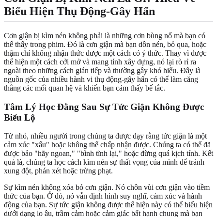
Biểu Hiện Thụ Động-Gây Hấn
Cơn giận bị kìm nén không phải là những cơn bùng nổ mà bạn có
thể thấy trong phim. Đó là cơn giận mà bạn dồn nén, bỏ qua, hoặc
thậm chí không nhận thức được một cách có ý thức. Thay vì được
thể hiện một cách cởi mở và mang tính xây dựng, nó lại rò rỉ ra
ngoài theo những cách gián tiếp và thường gây khó hiểu. Đây là
nguồn gốc của nhiều hành vi thụ động-gây hấn có thể làm căng
thẳng các mối quan hệ và khiến bạn cảm thấy bế tắc.
Tâm Lý Học Đằng Sau Sự Tức Giận Không Được
Biểu Lộ
Từ nhỏ, nhiều người trong chúng ta được dạy rằng tức giận là một
cảm xúc "xấu" hoặc không thể chấp nhận được. Chúng ta có thể đã
được bảo "hãy ngoan," "bình tĩnh lại," hoặc đừng quá kịch tính. Kết
quả là, chúng ta học cách kìm nén sự thất vọng của mình để tránh
xung đột, phán xét hoặc trừng phạt.
Sự kìm nén không xóa bỏ cơn giận. Nó chôn vùi cơn giận vào tiềm
thức của bạn. Ở đó, nó vẫn định hình suy nghĩ, cảm xúc và hành
động của bạn. Sự tức giận không được thể hiện này có thể biểu hiện
dưới dạng lo âu, trầm cảm hoặc cảm giác bất hạnh chung mà bạn