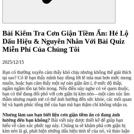
Bài Kiểm Tra Cơn Giận Tiềm Ẩn: Hé Lộ
Dấu Hiệu & Nguyên Nhân Với Bài Quiz
Miễn Phí Của Chúng Tôi
2025/12/15
Bạn có thường xuyên cảm thấy khó chịu nhưng không thể giải thích
tại sao? Có lẽ bạn thấy mình hay dùng lời lẽ mỉa mai hơn mức mong
muốn, hoặc bạn cảm thấy một sự oán giận âm ỉ, ở mức độ thấp,
ngấm ngầm tồn tại bên trong. Nếu điều này nghe có vẻ quen thuộc,
bạn có thể đang đối phó với cơn giận bị kìm nén—một cảm xúc âm
thầm nhưng mạnh mẽ có thể ảnh hưởng đến sức khỏe, các mối quan
hệ và hạnh phúc tổng thể của bạn mà bạn thậm chí không nhận ra.
Nhưng làm sao bạn biết liệu cơn giận tiềm ẩn có đang ảnh
hưởng đến bạn không?
Bài viết này được thiết kế để giúp bạn
hiểu về cảm xúc phức tạp này. Chúng ta sẽ khám phá cơn giận bị
kìm nén là gì, phát hiện những dấu hiệu tinh tế của nó, và thảo luận