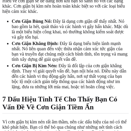
Hiểu về cơn giận sẽ dễ dàng hơn khi bạn so sánh nó với các dạng
khác. Cơn giận bị kìm nén hoàn toàn khác biệt so với các loại biểu
hiện cảm xúc khác.
Cơn Giận Bùng Nổ:
Đây là dạng cơn giận dễ thấy nhất. Nó
bao gồm la hét, quát tháo và các hành vi gây hấn khác. Mặc dù
là một biểu hiện công khai, nó thường không kiểm soát được
và gây tổn hại.
Cơn Giận Khẳng Định:
Đây là dạng biểu hiện lành mạnh
nhất. Nó liên quan đến việc thừa nhận cảm xúc tức giận của
bạn và truyền đạt chúng một cách bình tĩnh, tôn trọng và mang
tính xây dựng để giải quyết vấn đề.
Cơn Giận Bị Kìm Nén:
Đây là đối lập của cơn giận khẳng
định. Thay vì giải quyết vấn đề, bạn nội hóa nó. Điều này dẫn
đến các hành vi thụ động-gây hấn, nơi sự thất vọng của bạn
bộc lộ một cách gián tiếp thông qua các hành động như im
lặng, đưa ra những lời mỉa mai, hoặc trì hoãn công việc.
7 Dấu Hiệu Tinh Tế Cho Thấy Bạn Có
Vấn Đề Về Cơn Giận Tiềm Ẩn
Vì cơn giận bị kìm nén rất âm thầm, nên các dấu hiệu của nó có thể
khó phát hiện. Bạn có thể bỏ qua chúng như những nét tính cách