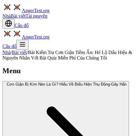
AngerTest.org
Nhà
Bài viết
Tài nguyên
Câu đố
AngerTest.org
Câu đố
Nhà
/
Bài viết
/
Bài Kiểm Tra Cơn Giận Tiềm Ẩn: Hé Lộ Dấu Hiệu &
Nguyên Nhân Với Bài Quiz Miễn Phí Của Chúng Tôi
Menu
Cơn Giận Bị Kìm Nén Là Gì? Hiểu Về Biểu Hiện Thụ Động-Gây Hấn