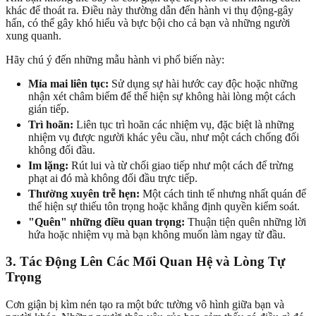
khác để thoát ra. Điều này thường dẫn đến hành vi thụ động-gây
hấn, có thể gây khó hiểu và bực bội cho cả bạn và những người
xung quanh.
Hãy chú ý đến những mẫu hành vi phổ biến này:
Mỉa mai liên tục:
Sử dụng sự hài hước cay độc hoặc những
nhận xét châm biếm để thể hiện sự không hài lòng một cách
gián tiếp.
Trì hoãn:
Liên tục trì hoãn các nhiệm vụ, đặc biệt là những
nhiệm vụ được người khác yêu cầu, như một cách chống đối
không đối đầu.
Im lặng:
Rút lui và từ chối giao tiếp như một cách để trừng
phạt ai đó mà không đối đầu trực tiếp.
Thường xuyên trễ hẹn:
Một cách tinh tế nhưng nhất quán để
thể hiện sự thiếu tôn trọng hoặc khẳng định quyền kiểm soát.
"Quên" những điều quan trọng:
Thuận tiện quên những lời
hứa hoặc nhiệm vụ mà bạn không muốn làm ngay từ đầu.
3. Tác Động Lên Các Mối Quan Hệ và Lòng Tự
Trọng
Cơn giận bị kìm nén tạo ra một bức tường vô hình giữa bạn và