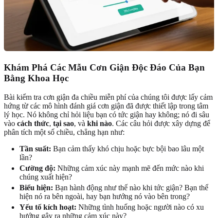
Khám Phá Các Mẫu Cơn Giận Độc Đáo Của Bạn
Bằng Khoa Học
Bài kiểm tra cơn giận đa chiều miễn phí của chúng tôi được lấy cảm
hứng từ các mô hình đánh giá cơn giận đã được thiết lập trong tâm
lý học. Nó không chỉ hỏi liệu bạn có tức giận hay không; nó đi sâu
vào
cách thức
,
tại sao
, và
khi nào
. Các câu hỏi được xây dựng để
phân tích một số chiều, chẳng hạn như:
Tần suất:
Bạn cảm thấy khó chịu hoặc bực bội bao lâu một
lần?
Cường độ:
Những cảm xúc này mạnh mẽ đến mức nào khi
chúng xuất hiện?
Biểu hiện:
Bạn hành động như thế nào khi tức giận? Bạn thể
hiện nó ra bên ngoài, hay bạn hướng nó vào bên trong?
Yếu tố kích hoạt:
Những tình huống hoặc người nào có xu
hướng gây ra những cảm xúc này?