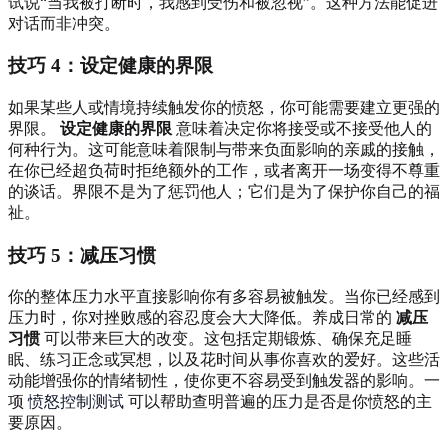
试说“当我被打断时，我感到受伤和被忽视”。这种方法能促进
对话而非冲突。
技巧 4：设定健康的界限
如果某些人或情境持续触发你的愤怒，你可能需要建立更强的
界限。
设定健康的界限
意味着决定你将接受或不接受他人的
何种行为。这可能意味着限制与带来负面影响的亲戚的接触，
在你已经超负荷时拒绝额外的工作，或者离开一场变得不尊重
的谈话。界限不是为了惩罚他人；它们是为了保护你自己的福
祉。
技巧 5：减压习惯
你的整体压力水平直接影响你有多容易被触发。当你已经感到
压力时，你对挫败感的容忍度会大大降低。养成日常的
减压
习惯
可以带来巨大的改变。这包括定期锻炼、确保充足睡
眠、练习正念或冥想，以及花时间从事你喜欢的爱好。这些活
动能增强你的情绪韧性，使你更不容易受到触发器的影响。一
项
愤怒控制测试
可以帮助查明普遍的压力是否是你愤怒的主
要原因。