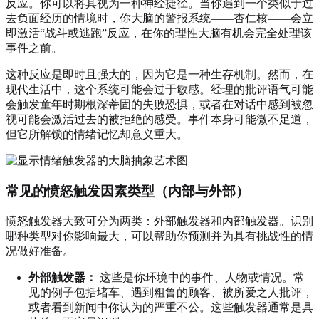
反应。你可以将其视为一种神经捷径。当你遇到一个类似于过
去负面经历的情境时，你大脑的警报系统——杏仁核——会立
即激活“战斗或逃跑”反应，在你的理性大脑有机会完全处理该
事件之前。
这种反应是即时且强大的，因为它是一种生存机制。然而，在
现代生活中，这个系统可能会过于敏感。经理的批评语气可能
会触发童年时期根深蒂固的失败恐惧，或者在对话中感到被忽
视可能会激活过去的被拒绝的感受。事件本身可能微不足道，
但它所解锁的情绪记忆却意义重大。
常见的愤怒触发因素类型（内部与外部）
愤怒触发器大致可分为两类：外部触发器和内部触发器。识别
哪种类型对你影响最大，可以帮助你预测并为具有挑战性的情
况做好准备。
外部触发器：
这些是你环境中的事件、人物或情况。常
见的例子包括堵车、遇到粗鲁的顾客、被所爱之人批评，
或者看到新闻中你认为的严重不公。这些触发器通常是具