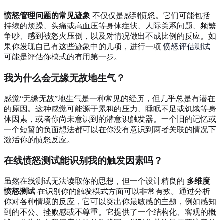
愤怒管理问题的常见迹象
不仅仅是感到愤怒。它们可能包括
持续的烦躁、头痛或高血压等身体症状、人际关系问题、频繁
争吵、感到被怒火压倒，以及对情况做出不成比例的反应。如
果你发现自己有这些迹象中的几项，进行一项
愤怒评估测试
可能是评估你模式的有用第一步。
我为什么会无缘无故地生气？
感觉“无缘无故”地生气是一种常见的经历，但几乎总是有潜在
的原因。这种感觉可能源于累积的压力、睡眠不足或饥饿等身
体因素，或者你尚未意识到的潜意识触发器。一个旧的记忆或
一个短暂的负面想法都可以在你没有意识到两者关联的情况下
激活你的愤怒反应。
在线愤怒测试能识别我的触发因素吗？
虽然在线测试无法读取你的思想，但一个设计精良的
多维度
愤怒测试
在识别你的触发模式方面可以非常有效。通过分析
你对各种情境的反应，它可以突出你最敏感的主题，例如感知
到的不公、挫败感或不尊重。它提供了一个结构化、客观的概