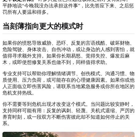
平静地说“今晚我没办法承担这件事”，比先答应下来、之后惩
罚所有人要温和得多。
当刻薄指向更大的模式时
如果你的愤怒导致威胁、恐吓、反复的言语残酷、破坏财物、
危险驾驶、身体攻击、自伤冲动，或让身边的人感到害怕，就
值得寻求额外支持。如果你长期易怒、觉得失控、爆发后麻
木，或即使想修复关系也做不到，同样值得求助。
专业支持可以帮助你理解情绪调节、创伤模式、沟通习惯、物
质使用、压力负荷，或可能存在的心理健康因素。如果你或他
人正面临立即伤害风险，请联系当地紧急服务或你所在地区的
危机支持热线。
你不需要等到危机出现才改变这个模式。当问题比较安静时，
支持同样可能有用：反复的讽刺、轻蔑、关机式退缩、严厉的
养育时刻，或一段双方不断伤害彼此却不知道如何停止的关
系。