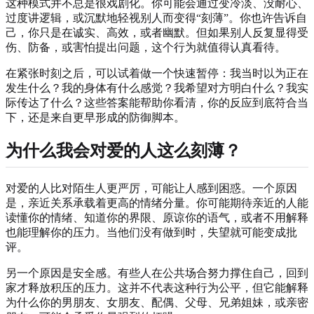
这种模式并不总是很戏剧化。你可能会通过变冷淡、没耐心、
过度讲逻辑，或沉默地轻视别人而变得“刻薄”。你也许告诉自
己，你只是在诚实、高效，或者幽默。但如果别人反复显得受
伤、防备，或害怕提出问题，这个行为就值得认真看待。
在紧张时刻之后，可以试着做一个快速暂停：我当时以为正在
发生什么？我的身体有什么感觉？我希望对方明白什么？我实
际传达了什么？这些答案能帮助你看清，你的反应到底符合当
下，还是来自更早形成的防御脚本。
为什么我会对爱的人这么刻薄？
对爱的人比对陌生人更严厉，可能让人感到困惑。一个原因
是，亲近关系承载着更高的情绪分量。你可能期待亲近的人能
读懂你的情绪、知道你的界限、原谅你的语气，或者不用解释
也能理解你的压力。当他们没有做到时，失望就可能变成批
评。
另一个原因是安全感。有些人在公共场合努力撑住自己，回到
家才释放积压的压力。这并不代表这种行为公平，但它能解释
为什么你的男朋友、女朋友、配偶、父母、兄弟姐妹，或亲密