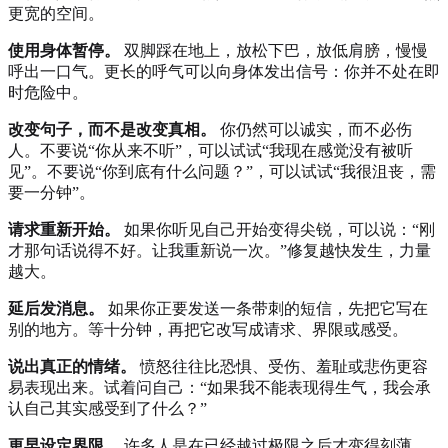
更宽的空间。
使用身体暂停。
双脚踩在地上，放松下巴，放低肩膀，慢慢
呼出一口气。更长的呼气可以向身体发出信号：你并不处在即
时危险中。
改变句子，而不是改变真相。
你仍然可以诚实，而不必伤
人。不要说“你从来不听”，可以试试“我现在感觉没有被听
见”。不要说“你到底有什么问题？”，可以试试“我很沮丧，需
要一分钟”。
请求重新开始。
如果你听见自己开始变得尖锐，可以说：“刚
才那句话说得不好。让我重新说一次。”修复越快发生，力量
越大。
延后发消息。
如果你正要发送一条带刺的短信，先把它写在
别的地方。等十分钟，再把它改写成请求、界限或感受。
说出真正的情绪。
愤怒往往比恐惧、受伤、羞耻或悲伤更容
易表现出来。试着问自己：“如果我不能表现得生气，我会承
认自己其实感受到了什么？”
更早设定界限。
许多人是在已经越过极限之后才变得刻薄。