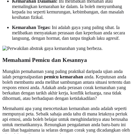
Kemarahan Dalaman:
Ini melibatkan menahan atau
memalingkan kemarahan ke dalam. Ia boleh menyumbang
kepada isu seperti kemurungan, kebimbangan, dan masalah
kesihatan fizikal.
Kemarahan Tegas:
Ini adalah gaya yang paling sihat. Ia
melibatkan menyatakan perasaan dan keperluan anda secara
langsung, dengan hormat, dan tanpa tingkah laku agresif.
Memahami Pemicu dan Kesannya
Mungkin pemahaman yang paling praktikal daripada ujian anda
ialah pengenalpastian
pemicu kemarahan
anda. Keputusan anda
boleh membantu anda melihat sambungan antara situasi tertentu dan
respons emosi anda. Adakah anda perasan corak kemarahan yang
berkaitan dengan tarikh akhir kerja, konflik keluarga, rasa tidak
dihormati, atau berhadapan dengan ketidakadilan?
Memahami apa yang mencetuskan kemarahan anda adalah seperti
mempunyai peta. Sebaik sahaja anda tahu di mana letaknya periuk
api emosi, anda boleh belajar untuk menghindarinya atau berusaha
untuk mematikannya. Renungkan pengalaman anda baru-baru ini
dan lihat bagaimana ia selaras dengan corak yang dicadangkan oleh