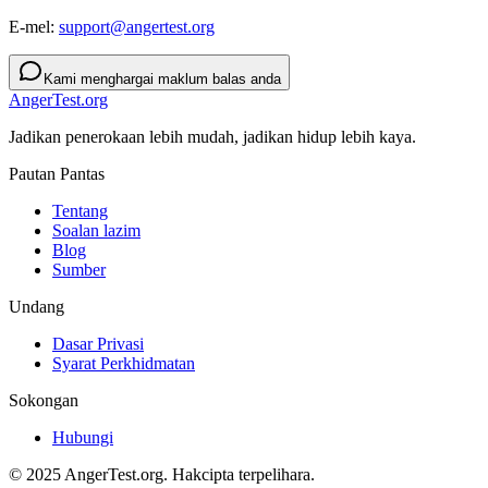
E-mel:
support@angertest.org
Kami menghargai maklum balas anda
AngerTest.org
Jadikan penerokaan lebih mudah, jadikan hidup lebih kaya.
Pautan Pantas
Tentang
Soalan lazim
Blog
Sumber
Undang
Dasar Privasi
Syarat Perkhidmatan
Sokongan
Hubungi
© 2025 AngerTest.org. Hakcipta terpelihara.