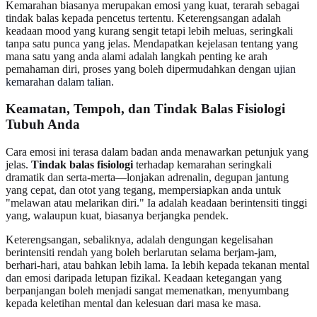
Kemarahan biasanya merupakan emosi yang kuat, terarah sebagai
tindak balas kepada pencetus tertentu. Keterengsangan adalah
keadaan mood yang kurang sengit tetapi lebih meluas, seringkali
tanpa satu punca yang jelas. Mendapatkan kejelasan tentang yang
mana satu yang anda alami adalah langkah penting ke arah
pemahaman diri, proses yang boleh dipermudahkan dengan
ujian
kemarahan dalam talian
.
Keamatan, Tempoh, dan Tindak Balas Fisiologi
Tubuh Anda
Cara emosi ini terasa dalam badan anda menawarkan petunjuk yang
jelas.
Tindak balas fisiologi
terhadap kemarahan seringkali
dramatik dan serta-merta—lonjakan adrenalin, degupan jantung
yang cepat, dan otot yang tegang, mempersiapkan anda untuk
"melawan atau melarikan diri." Ia adalah keadaan berintensiti tinggi
yang, walaupun kuat, biasanya berjangka pendek.
Keterengsangan, sebaliknya, adalah dengungan kegelisahan
berintensiti rendah yang boleh berlarutan selama berjam-jam,
berhari-hari, atau bahkan lebih lama. Ia lebih kepada tekanan mental
dan emosi daripada letupan fizikal. Keadaan ketegangan yang
berpanjangan boleh menjadi sangat memenatkan, menyumbang
kepada keletihan mental dan kelesuan dari masa ke masa.