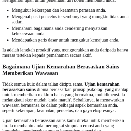
Mengambil ujian untuk penemuan diri boleh membantu anda:
Mengukur kekerapan dan keamatan perasaan anda.
Mengenal pasti pencetus tersembunyi yang mungkin tidak anda
sedari.
Memahami bagaimana anda cenderung menyatakan
kekecewaan anda.
Mendapatkan garis dasar untuk mengukur kemajuan anda.
Ia adalah langkah proaktif yang menggerakkan anda daripada hanya
merasa tertekan kepada pemahaman secara aktif.
Bagaimana Ujian Kemarahan Berasaskan Sains
Memberikan Wawasan
Tidak semua kuiz dalam talian dicipta sama.
Ujian kemarahan
berasaskan sains
dibina berdasarkan prinsip psikologi yang mantap
untuk memberikan maklum balas yang bermakna, multidimensi. Ia
melangkaui skor mudah 'anda marah'. Sebaliknya, ia menawarkan
wawasan bernuansa ke dalam pelbagai aspek kemarahan anda,
seperti kekerapan, keamatan, pencetus, dan gaya ekspresinya.
Ujian kemarahan berasaskan sains kami direka untuk memberikan
itu. Ia membantu anda merungkai simpulan emosi anda yang
kompleks, membezakan antara kemarahan situasi dan