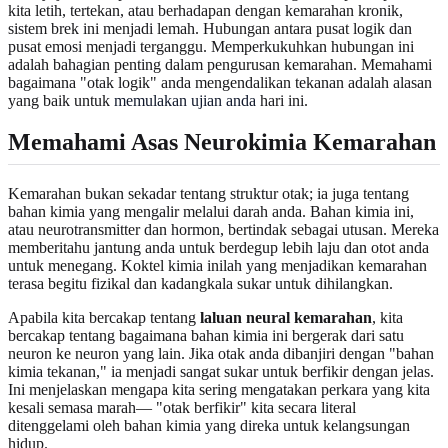
kita letih, tertekan, atau berhadapan dengan kemarahan kronik,
sistem brek ini menjadi lemah. Hubungan antara pusat logik dan
pusat emosi menjadi terganggu. Memperkukuhkan hubungan ini
adalah bahagian penting dalam pengurusan kemarahan. Memahami
bagaimana "otak logik" anda mengendalikan tekanan adalah alasan
yang baik untuk
memulakan ujian anda
hari ini.
Memahami Asas Neurokimia Kemarahan
Kemarahan bukan sekadar tentang struktur otak; ia juga tentang
bahan kimia yang mengalir melalui darah anda. Bahan kimia ini,
atau neurotransmitter dan hormon, bertindak sebagai utusan. Mereka
memberitahu jantung anda untuk berdegup lebih laju dan otot anda
untuk menegang. Koktel kimia inilah yang menjadikan kemarahan
terasa begitu fizikal dan kadangkala sukar untuk dihilangkan.
Apabila kita bercakap tentang
laluan neural kemarahan
, kita
bercakap tentang bagaimana bahan kimia ini bergerak dari satu
neuron ke neuron yang lain. Jika otak anda dibanjiri dengan "bahan
kimia tekanan," ia menjadi sangat sukar untuk berfikir dengan jelas.
Ini menjelaskan mengapa kita sering mengatakan perkara yang kita
kesali semasa marah— "otak berfikir" kita secara literal
ditenggelami oleh bahan kimia yang direka untuk kelangsungan
hidup.