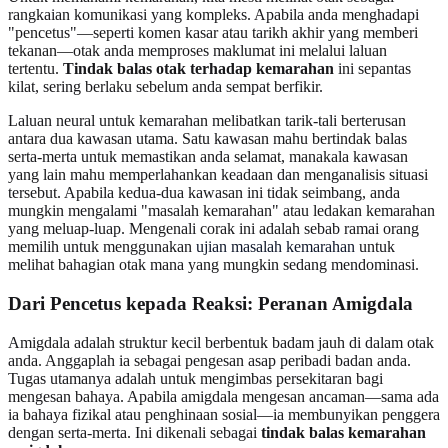
rangkaian komunikasi yang kompleks. Apabila anda menghadapi
"pencetus"—seperti komen kasar atau tarikh akhir yang memberi
tekanan—otak anda memproses maklumat ini melalui laluan
tertentu.
Tindak balas otak terhadap kemarahan
ini sepantas
kilat, sering berlaku sebelum anda sempat berfikir.
Laluan neural untuk kemarahan melibatkan tarik-tali berterusan
antara dua kawasan utama. Satu kawasan mahu bertindak balas
serta-merta untuk memastikan anda selamat, manakala kawasan
yang lain mahu memperlahankan keadaan dan menganalisis situasi
tersebut. Apabila kedua-dua kawasan ini tidak seimbang, anda
mungkin mengalami "masalah kemarahan" atau ledakan kemarahan
yang meluap-luap. Mengenali corak ini adalah sebab ramai orang
memilih untuk menggunakan
ujian masalah kemarahan
untuk
melihat bahagian otak mana yang mungkin sedang mendominasi.
Dari Pencetus kepada Reaksi: Peranan Amigdala
Amigdala adalah struktur kecil berbentuk badam jauh di dalam otak
anda. Anggaplah ia sebagai pengesan asap peribadi badan anda.
Tugas utamanya adalah untuk mengimbas persekitaran bagi
mengesan bahaya. Apabila amigdala mengesan ancaman—sama ada
ia bahaya fizikal atau penghinaan sosial—ia membunyikan penggera
dengan serta-merta. Ini dikenali sebagai
tindak balas kemarahan