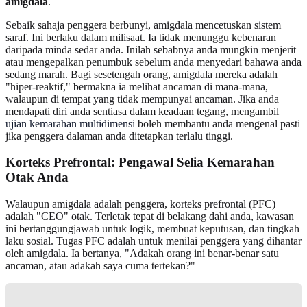
amigdala
.
Sebaik sahaja penggera berbunyi, amigdala mencetuskan sistem
saraf. Ini berlaku dalam milisaat. Ia tidak menunggu kebenaran
daripada minda sedar anda. Inilah sebabnya anda mungkin menjerit
atau mengepalkan penumbuk sebelum anda menyedari bahawa anda
sedang marah. Bagi sesetengah orang, amigdala mereka adalah
"hiper-reaktif," bermakna ia melihat ancaman di mana-mana,
walaupun di tempat yang tidak mempunyai ancaman. Jika anda
mendapati diri anda sentiasa dalam keadaan tegang, mengambil
ujian kemarahan multidimensi
boleh membantu anda mengenal pasti
jika penggera dalaman anda ditetapkan terlalu tinggi.
Korteks Prefrontal: Pengawal Selia Kemarahan
Otak Anda
Walaupun amigdala adalah penggera, korteks prefrontal (PFC)
adalah "CEO" otak. Terletak tepat di belakang dahi anda, kawasan
ini bertanggungjawab untuk logik, membuat keputusan, dan tingkah
laku sosial. Tugas PFC adalah untuk menilai penggera yang dihantar
oleh amigdala. Ia bertanya, "Adakah orang ini benar-benar satu
ancaman, atau adakah saya cuma tertekan?"