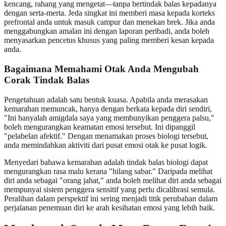
kencang, rahang yang mengetat—tanpa bertindak balas kepadanya
dengan serta-merta. Jeda singkat ini memberi masa kepada korteks
prefrontal anda untuk masuk campur dan menekan brek. Jika anda
menggabungkan amalan ini dengan
laporan peribadi
, anda boleh
menyasarkan pencetus khusus yang paling memberi kesan kepada
anda.
Bagaimana Memahami Otak Anda Mengubah
Corak Tindak Balas
Pengetahuan adalah satu bentuk kuasa. Apabila anda merasakan
kemarahan memuncak, hanya dengan berkata kepada diri sendiri,
"Ini hanyalah amigdala saya yang membunyikan penggera palsu,"
boleh mengurangkan keamatan emosi tersebut. Ini dipanggil
"pelabelan afektif." Dengan menamakan proses biologi tersebut,
anda memindahkan aktiviti dari pusat emosi otak ke pusat logik.
Menyedari bahawa kemarahan adalah tindak balas biologi dapat
mengurangkan rasa malu kerana "hilang sabar." Daripada melihat
diri anda sebagai "orang jahat," anda boleh melihat diri anda sebagai
mempunyai sistem penggera sensitif yang perlu dicalibrasi semula.
Peralihan dalam perspektif ini sering menjadi titik perubahan dalam
perjalanan penemuan diri
ke arah kesihatan emosi yang lebih baik.