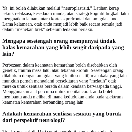
Ya, ini boleh dilakukan melalui "neuroplastisiti." Latihan kerap
teknik relaksasi, kesedaran minda, atau strategi kognitif tingkah laku
menguatkan laluan antara korteks prefrontal dan amigdala anda.
Lama kelamaan, otak anda menjadi lebih baik secara semula jadi
dalam "menekan brek" sebelum ledakan berlaku.
Mengapa sesetengah orang mempunyai tindak
balas kemarahan yang lebih sengit daripada yang
lain?
Perbezaan dalam keamatan kemarahan boleh disebabkan oleh
genetik, trauma masa lalu, atau tekanan kronik. Sesetengah orang
dilahirkan dengan amigdala yang lebih sensitif, manakala yang lain
mungkin pernah mengalami persekitaran yang "melatih" otak
mereka untuk sentiasa berada dalam keadaan berwaspada tinggi.
Menggunakan
alat percuma
untuk menilai corak anda boleh
membantu anda melihat di mana kedudukan anda pada spektrum
keamatan kemarahan berbanding orang lain.
Adakah kemarahan sentiasa sesuatu yang buruk
dari perspektif neurologi?
Tidak sama sekali. Dari sudut neurologi, kemarahan adalah