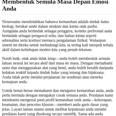
Membentuk Semula Masa Depan Emosi
Anda
Neurosains mendedahkan bahawa kemarahan adalah tindak balas
biologi, berakar umbi dalam struktur dan kimia otak purba.
Amigdala anda bertindak sebagai penggera, korteks prefrontal anda
bertindak sebagai pengawal selia, dan bahan kimia seperti
adrenalina serta kortisol memacu pengalaman fizikal. Walaupun
sistem ini direka untuk melindungi kita, ia sering kali menjadi terlalu
aktif dalam kehidupan moden kita yang penuh tekanan.
Nasib baik, otak anda tidak tetap—anda boleh membentuk semula
laluan neural ini secara aktif dari masa ke masa. Dengan memahami
sains dan menggunakan alat yang betul, anda boleh beralih daripada
ledakan reaktif kepada tindak balas yang tenang dan bijaksana.
Anda tidak perlu melalui perjalanan ini sendirian atau meneka
kemajuan anda.
Untuk benar-benar memahami dan mengurus kemarahan anda, anda
perlu bermula dengan mengukur corak semasa anda. Penilaian kami
membantu mengenal pasti profil kemarahan unik anda—kekerapan,
keamatan, dan pencetus khusus—memberi anda garis dasar yang
jelas. Layari laman utama untuk
melihat keputusan anda
melalui
penilaian kami yang disokong secara saintifik. Sama ada anda