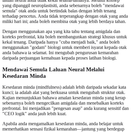
laluan neural anda tidak kekal selama-lamanya. Melalui konsep
yang dipanggil neuroplastisiti, anda sebenarnya boleh "mendawai
semula" otak anda untuk bertindak balas dengan lebih tenang
terhadap pencetus. Anda tidak terperangkap dengan otak yang anda
miliki hari ini; anda boleh membina otak yang lebih berdaya tahan.
Dengan menggunakan apa yang kita tahu tentang amigdala dan
korteks prefrontal, kita boleh membangunkan strategi khusus untuk
kekal tenang. Daripada hanya "cuba menjadi baik," anda boleh
menggunakan "godam" biologi untuk memberi isyarat kepada otak
anda bahawa ia selamat. Ini mengubah pengurusan kemarahan
daripada perjuangan kemahuan kepada proses latihan biologi.
Mendawai Semula Laluan Neural Melalui
Kesedaran Minda
Kesedaran minda (mindfulness) adalah lebih daripada sekadar kata
kunci; ia adalah alat yang berkuasa untuk mengubah struktur otak.
Kajian menunjukkan bahawa amalan kesedaran minda yang kerap
sebenarnya boleh mengecilkan amigdala dan menebalkan korteks
prefrontal. Ini menjadikan "pengesan asap" anda kurang sensitif dan
"CEO logik" anda jauh lebih kuat.
Apabila anda mengamalkan kesedaran minda, anda belajar untuk
memerhatikan sensasi fizikal kemarahan—jantung yang berdegup