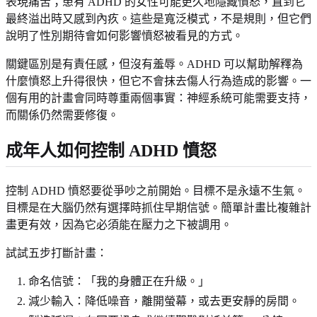
表現痛苦；患有 ADHD 的女性可能更久地隱藏憤怒，直到它
最終溢出時又感到內疚。這些是寬泛模式，不是規則，但它們
說明了性別期待會如何影響憤怒被看見的方式。
關鍵區別是有責任感，但沒有羞辱。ADHD 可以幫助解釋為
什麼憤怒上升得很快，但它不會抹去傷人行為造成的影響。一
個有用的計畫會同時尊重兩個事實：神經系統可能需要支持，
而關係仍然需要修復。
成年人如何控制 ADHD 憤怒
控制 ADHD 憤怒要從爭吵之前開始。目標不是永遠不生氣。
目標是在大腦仍然有選擇時抓住早期信號。簡單計畫比複雜計
畫更有效，因為它必須能在壓力之下被調用。
試試五步打斷計畫：
命名信號：「我的身體正在升級。」
減少輸入：降低噪音，離開螢幕，或去更安靜的房間。