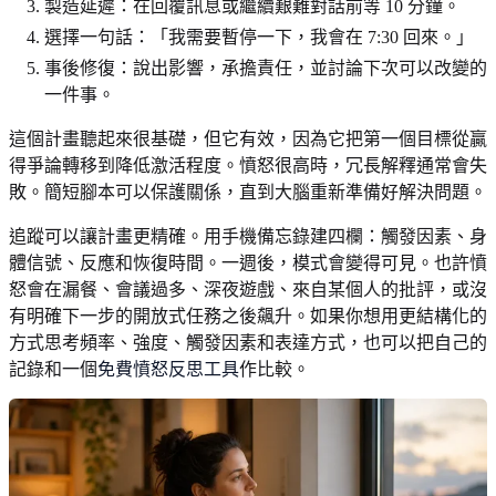
製造延遲：在回覆訊息或繼續艱難對話前等 10 分鐘。
選擇一句話：「我需要暫停一下，我會在 7:30 回來。」
事後修復：說出影響，承擔責任，並討論下次可以改變的
一件事。
這個計畫聽起來很基礎，但它有效，因為它把第一個目標從贏
得爭論轉移到降低激活程度。憤怒很高時，冗長解釋通常會失
敗。簡短腳本可以保護關係，直到大腦重新準備好解決問題。
追蹤可以讓計畫更精確。用手機備忘錄建四欄：觸發因素、身
體信號、反應和恢復時間。一週後，模式會變得可見。也許憤
怒會在漏餐、會議過多、深夜遊戲、來自某個人的批評，或沒
有明確下一步的開放式任務之後飆升。如果你想用更結構化的
方式思考頻率、強度、觸發因素和表達方式，也可以把自己的
記錄和一個
免費憤怒反思工具
作比較。