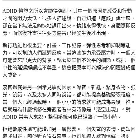
ADHD 憤怒之所以會顯得強烈，其中一個原因是感受和行動
之間的阻力太低。很多人描述說，自己知道「應該」說什麼，
卻在當下無法足夠快地調用出來。情緒來得很快，身體隨即反
應，而修復計畫往往要等傷害已經發生後才出現。
執行功能也很重要。計畫、工作記憶、彈性思考和抑制等能
力，可以幫助人們延遲反應。當這些能力承受壓力時，一個人
可能會忘記更大的背景，執著於某個不公平的細節，或把一個
中性的延遲解讀成不尊重。這會把原本可以解決的問題變成個
人威脅。
感官過載是另一個常見驅動因素。噪音、雜亂、緊身衣物、強
光、飢餓，以及太多人同時說話，都可能提高基礎緊張程度。
當一個人已經過載時，一個小小的請求就可能成為最後一推。
這就是為什麼憤怒在旁觀者看來有時像是「憑空出現」。對
ADHD 當事人來說，整個系統可能已經熱了一個小時。
拒絕敏感性還可能增加另一層影響。一個失望的表情、簡短回
覆或糾正，即使對方沒有惡意，也可能讓人感到情緒上很刺