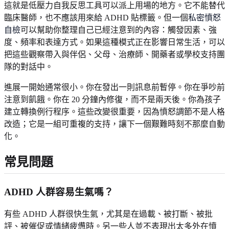
這就是低壓力自我反思工具可以派上用場的地方。它不能替代
臨床醫師，也不應該用來給 ADHD 貼標籤。但一個
私密憤怒
自檢
可以幫助你整理自己已經注意到的內容：觸發因素、強
度、頻率和表達方式。如果這種模式正在影響日常生活，可以
把這些觀察帶入與伴侶、父母、治療師、開藥者或學校支持團
隊的對話中。
進展一開始通常很小。你在發出一則訊息前暫停。你在爭吵前
注意到飢餓。你在 20 分鐘內修復，而不是兩天後。你為孩子
建立轉換例行程序。這些改變很重要，因為憤怒調節不是人格
改造；它是一組可重複的支持，讓下一個艱難時刻不那麼自動
化。
常見問題
ADHD 人群容易生氣嗎？
有些 ADHD 人群很快生氣，尤其是在過載、被打斷、被批
評、被催促或情緒疲憊時。另一些人並不表現出太多外在憤