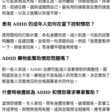
它可能表現為大喊、刻薄言語、突然離開、快速發簡訊、摔東
西、拒絕任務、諷刺或關閉自己。最有用的線索是反應的速度
和強度，以及之後難以恢復平靜。
患有 ADHD 的成年人如何在當下控制憤怒？
使用簡短的打斷計畫：命名身體信號，減少刺激，可能的話暫
時離開，延遲回覆，並使用一句清楚的話，例如「我需要暫停
一下，稍後會回來。」等身體平穩後再修復。
ADHD 藥物能幫助憤怒問題嗎？
對一些人來說，ADHD 治療可能減少滋養憤怒的衝動性、壓
倒感和坐立不安。藥物並不是每個人的完整方案，決定應與了
解當事人完整情況的合格開藥者共同作出。
什麼時候應該為 ADHD 和憤怒尋求專業幫助？
當憤怒頻繁、令人害怕、帶有身體攻擊性、破壞關係、影響工
作或學校、與物質使用有關，或與自傷想法相連時，應考慮專