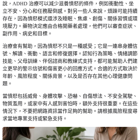
說，ADHD 治療可以減少滋養憤怒的條件，例如衝動性、坐
立不安、分心和任務壓倒感。對另一些人來說，煩躁可能持續
存在，因為憤怒模式還涉及睡眠、焦慮、創傷、關係習慣或環
境壓力。藥物決定應由合格開藥者處理，他們可以審查症狀、
副作用、病史和目標。
治療會有幫助，因為憤怒不只是一種感受；它是一連串身體信
號、解讀、衝動、語言和修復選擇。認知行為策略、情緒調節
技能、父母訓練、伴侶諮商和教練式支持，都可能幫助人們建
立更早的警示信號和傷害更小的回應方式。合適的方式取決於
年齡、風險程度、關係背景，以及是否存在其他心理健康問
題。
當憤怒包括威脅、身體攻擊、恐嚇、自傷想法、不安全駕駛、
物質濫用，或家中有人感到害怕時，額外支持很重要。在這些
情況下，不要把網路資訊當作足夠的幫助。請根據風險程度尋
求當地專業支持或緊急支持。