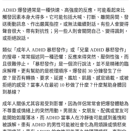
ADHD 爆發通常是一種快速、高強度的反應，可能看起來比
觸發因素本身大得多。它可能包括大喊、打斷、離開房間、發
送衝動訊息、作出嚴厲指控，或無法繼續對話。有些人會變得
聲音很大、帶有對抗性；另一些人則會關閉自己、變得諷刺，
或拒絕說話。
類似「成年人 ADHD 暴怒發作」或「兒童 ADHD 暴怒發作」
的搜尋，常常描述同一種恐懼：反應來得突然、壓倒性強，而
且很難停止。「暴怒發作」是一個流行說法，並不是精確的臨
床解釋。更有幫助的是梳理順序。爆發前 30 分鐘發生了什
麼？是否有轉換、要求、延遲、尷尬、飢餓、感官過載，或被
拒絕的感受？當事人在最初 10 秒做了什麼？什麼幫助身體回
到基線？
成年人關係尤其容易受到影響，因為伴侶常常會把爆發體驗為
不尊重或情緒上的突然甩動。男朋友、女朋友、配偶或室友可
能開始如履薄冰，而 ADHD 當事人在冷靜後可能感到羞愧和
被誤解。患有 ADHD 的男性可能被社會化為用煩躁或憤怒來