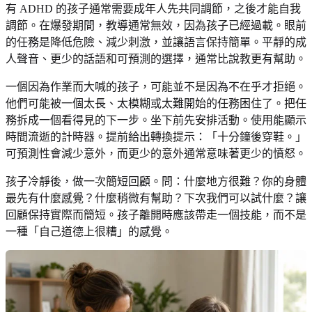
有 ADHD 的孩子通常需要成年人先共同調節，之後才能自我
調節。在爆發期間，教導通常無效，因為孩子已經過載。眼前
的任務是降低危險、減少刺激，並讓語言保持簡單。平靜的成
人聲音、更少的話語和可預測的選擇，通常比說教更有幫助。
一個因為作業而大喊的孩子，可能並不是因為不在乎才拒絕。
他們可能被一個太長、太模糊或太難開始的任務困住了。把任
務拆成一個看得見的下一步。坐下前先安排活動。使用能顯示
時間流逝的計時器。提前給出轉換提示：「十分鐘後穿鞋。」
可預測性會減少意外，而更少的意外通常意味著更少的憤怒。
孩子冷靜後，做一次簡短回顧。問：什麼地方很難？你的身體
最先有什麼感覺？什麼稍微有幫助？下次我們可以試什麼？讓
回顧保持實際而簡短。孩子離開時應該帶走一個技能，而不是
一種「自己道德上很糟」的感覺。