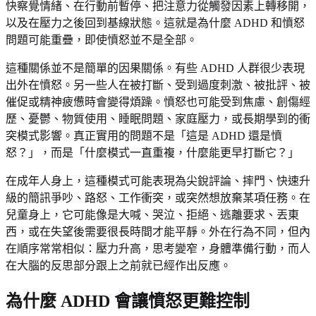
快察覺情緒、在行動前暫停、把注意力從觸發因素上轉移開，
以及在壓力之後回到基線狀態。這就是為什麼 ADHD 和憤怒
問題可能重疊，即使憤怒並不是全部。
這種關係並不是簡單的因果關係。有些 ADHD 人群很少表現
出外在憤怒。另一些人在被打斷、受到過度刺激、被批評、被
催促或精神疲憊時會變得煩躁。憤怒也可能受到焦慮、創傷經
歷、憂鬱、物質使用、睡眠問題、家庭壓力，或長期學到的衝
突模式影響。真正實用的問題不是「這是 ADHD 還是憤
怒？」，而是「什麼模式一直重複，什麼能更早打斷它？」
在成年人身上，這種模式可能表現為尖銳評論、摔門、快速升
級的簡訊爭吵、路怒、工作衝突，或突然想放棄某項任務。在
兒童身上，它可能像是大喊、哭泣、拒絕、逃離要求、丟東
西，或在失望後需要很長時間才能平靜。外在行為不同，但內
在順序常常相似：壓力升高，思考變窄，身體準備行動，而人
在大腦的反思部分跟上之前就已經作出反應。
為什麼 ADHD 會讓憤怒更難控制