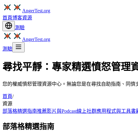
AngerTest.org
首頁
博客
資源
測驗
AngerTest.org
測驗
尋找平靜：專家精選憤怒管理
您的權威憤怒管理資源中心。無論您是在尋找自助指南、同儕
首頁
/
資源
部落格精選指南
推薦影片與Podcast
線上社群
應用程式與工具
書
部落格精選指南