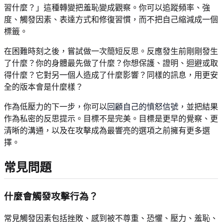
習什麼？」這種轉變把羞恥變成觀察。你可以追蹤頻率、強
度、觸發因素、表達方式和修復習慣，而不把自己縮減成一個
標籤。
在困難時刻之後，嘗試做一次簡短反思。反應發生前剛剛發生
了什麼？你的身體最先做了什麼？你想保護、證明、迴避或取
得什麼？它對另一個人造成了什麼影響？同樣的訊息，用更安
全的版本會是什麼樣？
作為低壓力的下一步，你可以
回顧自己的憤怒信號
，並把結果
作為私密的反思提示。目標不是完美。目標是更早的覺察、更
清晰的溝通，以及在攻擊成為最響亮的選項之前擁有更多選
擇。
常見問題
什麼會觸發攻擊行為？
常見觸發因素包括挫敗、感到被不尊重、恐懼、壓力、羞恥、