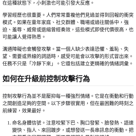
在這種狀態下，小刺激也可能引發大反應。
學習經歷也很重要。人們常常重複他們見過並得到回報的衝突
模式。如果在童年家庭、社交群體、職場或過往關係中，強
迫、羞辱、威脅或退縮曾經奏效，這些模式即使代價很高，也
可能讓人覺得熟悉。
溝通障礙也會觸發攻擊。當一個人缺少表達恐懼、羞恥、失
望、需要或界線的詞語時，感受可能會以攻擊的形式冒出來。
任務不只是「冷靜下來」。它還包括建立更精確的情緒詞彙。
如何在升級前控制攻擊行為
控制攻擊行為並不是壓抑每一種強烈情緒。它是在衝動和行動
之間創造足夠的空間。以下步驟很實用，但在最困難的時刻之
前練習，效果最好。
命名身體信號。注意咬緊下巴、胸口發緊、臉發熱、語速
變快、指人、來回踱步，或想發送一長串訊息的衝動。把