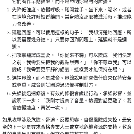
它們看作早期提醒，而不是證明你是對的證據。
先降低強度。放慢呼吸、鬆開雙手、坐下來、喝水，或者
在情境允許時短暫離開。當身體沒那麼被激活時，推理能
力會改善。
延遲回應。可以使用這樣的句子：「我想清楚地回應，所
以我需要幾分鐘。」只要你回到問題上，延遲就不是迴
避。
把攻擊翻譯成需要。「你從來不聽」可以變成「我們決定
之前，我需要先把我的觀點說完。」「你不尊重我」可以
變成「我需要更平靜的語氣，這樣我才能保持在場。」
選擇界線，而不是威脅。界線說明你會做什麼來保持安全
或尊重。威脅則試圖透過恐懼控制對方。
失誤後迅速修復。有效的修復會說出行為、承認影響，並
說明下一步：「我剛才提高了音量。這讓對話更難了。我
會放慢速度，再試一次。」
如果攻擊涉及危險、脅迫、反覆恐嚇、自傷風險或失控，最安
全的下一步是尋求合格專業人士或當地危機資源的支持。教育