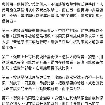
與其用一個特質定義整個人，不如談論攻擊性模式更準確。人
們可能在某個情境中表現出攻擊性，而在另一個情境中非常體
貼。不過，當攻擊行為變成反覆出現的問題時，常常會出現五
個特徵。
第一，威脅感知變得快速而寬泛。中性的評論可能被理解為不
尊重。延遲可能被解讀為拒絕。不同意見可能感覺像攻擊。當
大腦把普通摩擦當成危險時，身體會在理性核對事實之前就準
備防衛。
第二，強度上升得比情境所需更快。這個人的聲音、姿態、用
詞或訊息長度可能急劇升高。從內在體驗看，反應可能顯得很
迫切；但從外部看，它可能顯得不成比例。
第三，控制變得比理解更重要。攻擊行為常常試圖強迫一個結
果：別說了、同意我、承認錯誤、把我想要的給我，或者感受
我正在感受的東西。互動變成競賽，而不是對話。
第四，衝突中的同理心會變窄。這個人在其他時候也許能夠深
切關心別人，但在情緒升溫的時刻，他們主要關注自己的受